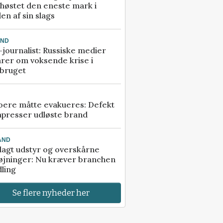
høstet den eneste mark i
en af sin slags
AND
journalist: Russiske medier
rer om voksende krise i
dbruget
ere måtte evakueres: Defekt
presser udløste brand
AND
agt udstyr og overskårne
øjninger: Nu kræver branchen
ling
Se flere nyheder her