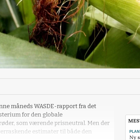
 denne måneds WASDE-rapport fra det
terium for den globale
MES
røder, som værende prisneutral. Men der
verraskende estimater til både den
PLAN
Ny s
.