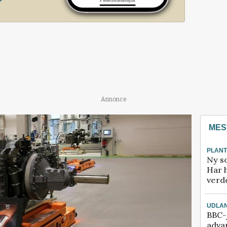
Annonce
MES
PLAN
Ny so
Har 
verde
UDLA
BBC-j
adva