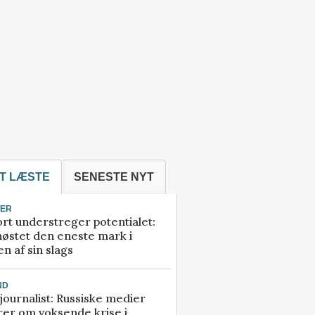
T LÆSTE
SENESTE NYT
TER
rt understreger potentialet:
høstet den eneste mark i
n af sin slags
ND
ournalist: Russiske medier
rer om voksende krise i