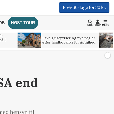
Prøv 30 dage for 30 kr.
OB
HØST-TOUR
SØG
LOGIN
MENU
åb
Lave grisepriser og nye regler
på 3
øger landbobanks forsigtighed
SA end
med hensyn til