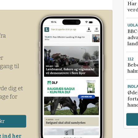
Har 
verd
UDL
BBC-
fra
adva
lan
er
112
Bebo
gang til
halm
INDL
yde dig et
Ødel
age for
fort
hand
kr
 ind her