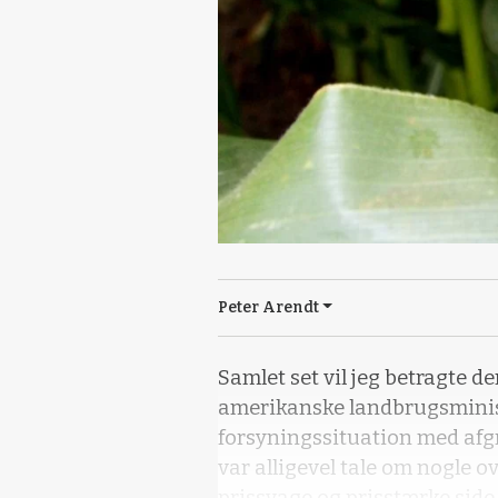
Peter Arendt
Samlet set vil jeg betragte
amerikanske landbrugsminis
forsyningssituation med afg
var alligevel tale om nogle o
prissvage og prisstærke side