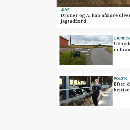
ULVE
Droner og AI kan afsløre ulve
jagtadfærd
EJENDO
Udbyde
million
POLITIK
Efter 
kritis