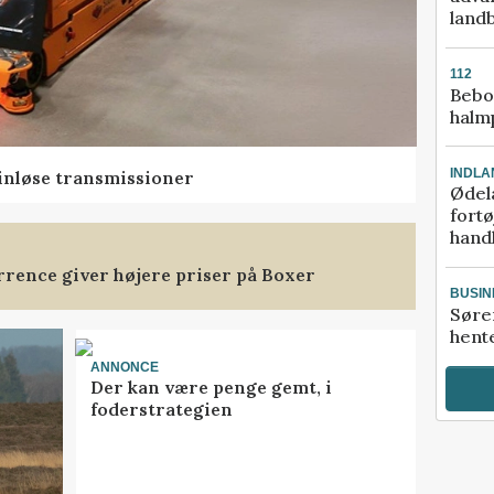
land
112
Bebo
halm
INDLA
rinløse transmissioner
Ødel
fort
hand
rence giver højere priser på Boxer
BUSIN
Søre
hente
ANNONCE
Der kan være penge gemt, i
foderstrategien