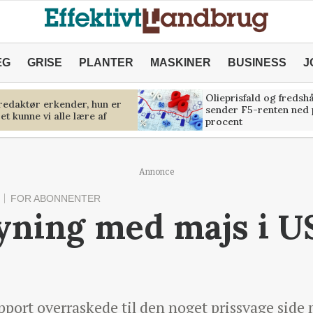
ÆG
GRISE
PLANTER
MASKINER
BUSINESS
J
Olieprisfald og fredsh
predaktør erkender, hun er
sender F5-renten ned 
et kunne vi alle lære af
procent
Annonce
FOR ABONNENTER
yning med majs i U
rt overraskede til den noget prissvage side 