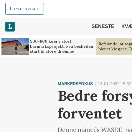
Læs e-avisen
SENESTE
KV
500-600 køer i stort
Befriende, at to
barmarksprojekt: Fra beskeden
blevet klogere. D
start til store drømme
MARKEDSFOKUS
13-01-2022 15:32
Bedre fors
forventet
Denne måneds WASDE-rappo