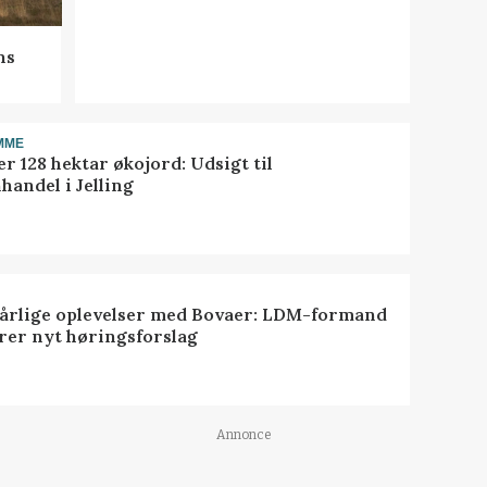
ns
MME
r 128 hektar økojord: Udsigt til
handel i Jelling
dårlige oplevelser med Bovaer: LDM-formand
erer nyt høringsforslag
Annonce