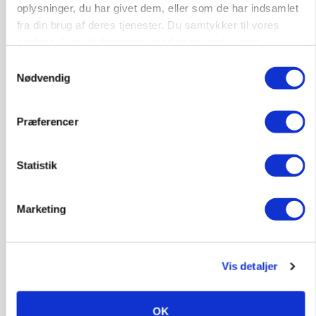
oplysninger, du har givet dem, eller som de har indsamlet
POLITIK
fra din brug af deres tjenester. Du samtykker til vores
»Nu stopper I«: Landbrugsdebattør og
protestgruppe vil demonstrere mod ny
cookies, hvis du fortsætter med at anvende vores
gødskningslov
hjemmeside.
Samtykkevalg
Nødvendig
Annonce
Loading...
Præferencer
Statistik
Marketing
Vis detaljer
POLITIK
OK