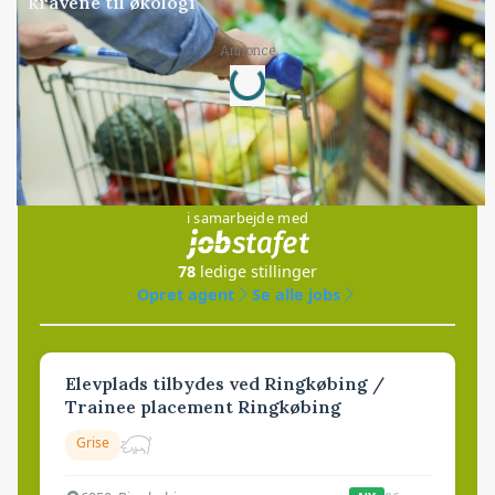
kravene til økologi
Loading...
Annonce
Jobs
i samarbejde med
78
ledige stillinger
Opret agent
Se alle jobs
Elevplads tilbydes ved Ringkøbing /
Trainee placement Ringkøbing
Grise