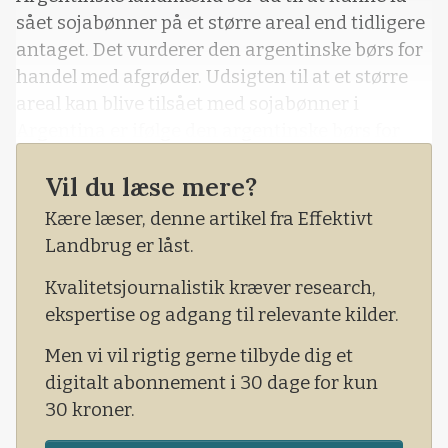
sået sojabønner på et større areal end tidligere
antaget. Det vurderer den argentinske børs for
handel med afgrøder. Udsigten til at et større
areal kan blive tilsået med sojabønner i
Argentina er ifølge den argentinske børs for
handel med afgrøder på grund af gunstig
Vil du læse mere?
nedbør på det seneste, hvilket kommer efter en
lang tørkeperiode.
Kære læser, denne artikel fra Effektivt
Landbrug er låst.
Kvalitetsjournalistik kræver research,
ekspertise og adgang til relevante kilder.
Men vi vil rigtig gerne tilbyde dig et
digitalt abonnement i 30 dage for kun
30 kroner.