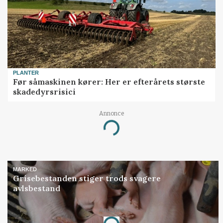
PLANTER
Før såmaskinen kører: Her er efterårets største
skadedyrsrisici
Annonce
Loading...
MARKED
Grisebestanden stiger trods svagere
avlsbestand
Annonce