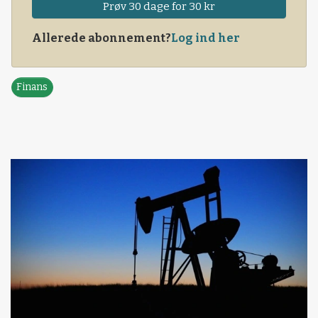
Prøv 30 dage for 30 kr
Allerede abonnement?
Log ind her
Finans