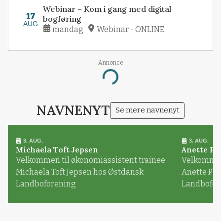
Webinar – Kom i gang med digital
17
bogføring
AUG
mandag
Webinar - ONLINE
Annonce
Loading...
NAVNENYT
Se mere navnenyt
3. AUG.
3. AUG.
Michaela Toft Jepsen
Anette Pl
Velkommen til økonomiassistent trainee
Velkommen 
Michaela Toft Jepsen hos Østdansk
Anette Pl
Landboforening
Landbofor