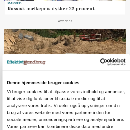
MARKED
Russisk mælkepris dykker 23 procent
Annonce
Denne hjemmeside bruger cookies
Vi bruger cookies til at tilpasse vores indhold og annoncer,
til at vise dig funktioner til sociale medier og til at
BUSINESS
Fra mark til mur: Byggeriet kan åbne nyt
analysere vores trafik. Vi deler også oplysninger om din
marked for biokul
brug af vores website med vores partnere inden for
sociale medier, annonceringspartnere og analysepartnere.
Annonce
Vores partnere kan kombinere disse data med andre