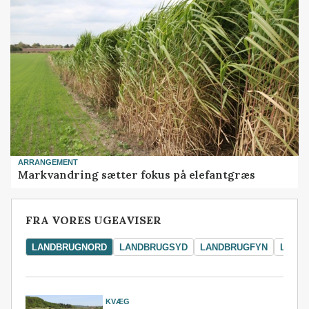
ARRANGEMENT
Markvandring sætter fokus på elefantgræs
FRA VORES UGEAVISER
LANDBRUGNORD
LANDBRUGSYD
LANDBRUGFYN
LAND
KVÆG