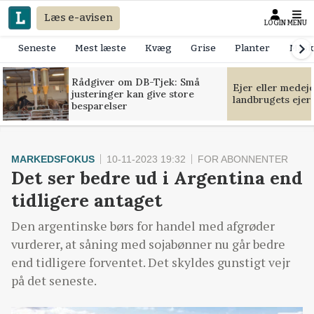
Læs e-avisen
LOGIN
MENU
Seneste
Mest læste
Kvæg
Grise
Planter
Mask
Rådgiver om DB-Tjek: Små
Ejer eller medej
justeringer kan give store
landbrugets ejer
besparelser
MARKEDSFOKUS
10-11-2023 19:32
FOR ABONNENTER
Det ser bedre ud i Argentina end
tidligere antaget
Den argentinske børs for handel med afgrøder
vurderer, at såning med sojabønner nu går bedre
end tidligere forventet. Det skyldes gunstigt vejr
på det seneste.