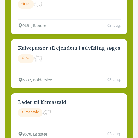
Grise
9681, Ranum
03. aug.
Kalvepasser til ejendom i udvikling søges
Kalve
6392, Bolderslev
03. aug.
Leder til klimastald
Klimastald
9670, Løgstør
03. aug.