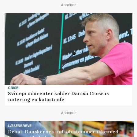
Annonce
GRISE
Svineproducenter kalder Danish Crowns
notering en katastrofe
Annonce
LÆSERBREVE
Debat: Danskernes indkøb stemmer ikke med