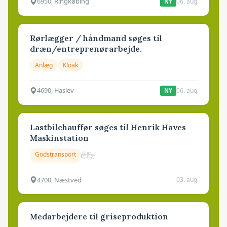
6950, Ringkøbing
06. aug.
NY
Rørlægger / håndmand søges til
dræn/entreprenørarbejde.
Anlæg
Kloak
4690, Haslev
06. aug.
NY
Lastbilchauffør søges til Henrik Haves
Maskinstation
Godstransport
4700, Næstved
03. aug.
Medarbejdere til griseproduktion