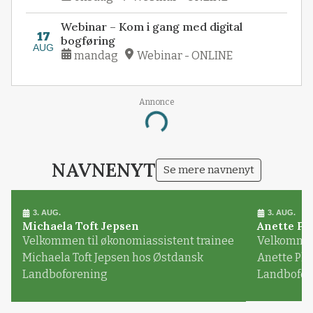
Webinar – Kom i gang med digital
17
bogføring
AUG
mandag
Webinar - ONLINE
Annonce
Loading...
NAVNENYT
Se mere navnenyt
3. AUG.
3. AUG.
Michaela Toft Jepsen
Anette Pl
Velkommen til økonomiassistent trainee
Velkommen 
Michaela Toft Jepsen hos Østdansk
Anette Pl
Landboforening
Landbofor