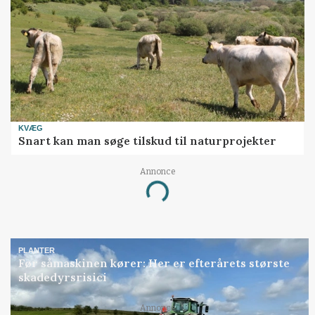
KVÆG
Snart kan man søge tilskud til naturprojekter
Annonce
Loading...
PLANTER
Før såmaskinen kører: Her er efterårets største
skadedyrsrisici
Annonce