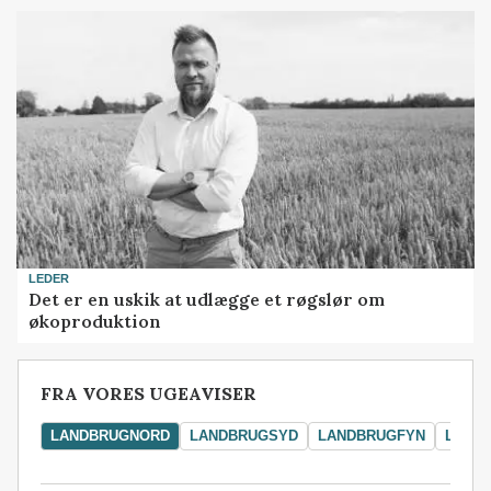
LEDER
Det er en uskik at udlægge et røgslør om
økoproduktion
FRA VORES UGEAVISER
LANDBRUGNORD
LANDBRUGSYD
LANDBRUGFYN
LAND