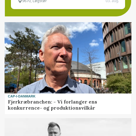
9670, Løgstør
03. aug.
CAP-I-DANMARK
Fjerkræbranchen: - Vi forlanger ens
konkurrence- og produktionsvilkår