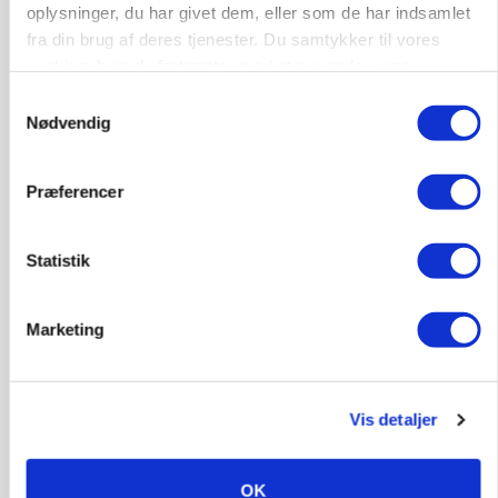
oplysninger, du har givet dem, eller som de har indsamlet
fra din brug af deres tjenester. Du samtykker til vores
BUSINESS
Fra mark til mur: Byggeriet kan åbne nyt
cookies, hvis du fortsætter med at anvende vores
marked for biokul
hjemmeside.
Samtykkevalg
Nødvendig
Annonce
Loading...
Præferencer
Statistik
Marketing
Vis detaljer
POLITIK
OK
»Nu stopper I«: Landbrugsdebattør og