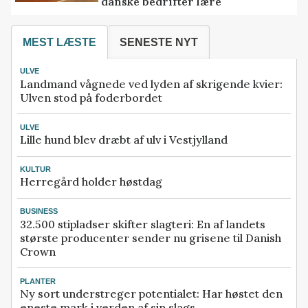
danske bedrifter lære
MEST LÆSTE
SENESTE NYT
ULVE
Landmand vågnede ved lyden af skrigende kvier:
Ulven stod på foderbordet
ULVE
Lille hund blev dræbt af ulv i Vestjylland
KULTUR
Herregård holder høstdag
BUSINESS
32.500 stipladser skifter slagteri: En af landets
største producenter sender nu grisene til Danish
Crown
PLANTER
Ny sort understreger potentialet: Har høstet den
eneste mark i verden af sin slags