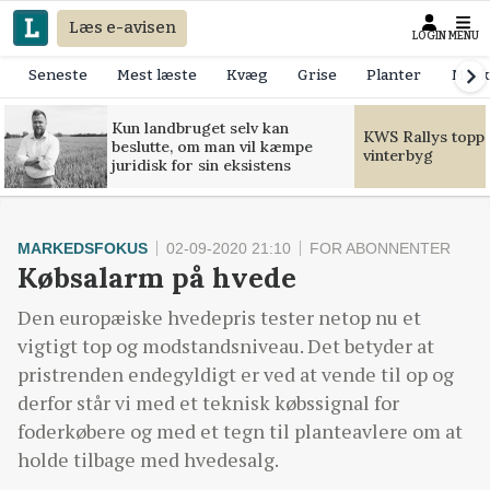
Læs e-avisen
LOGIN
MENU
Seneste
Mest læste
Kvæg
Grise
Planter
Mask
Kun landbruget selv kan
KWS Rallys toppe
beslutte, om man vil kæmpe
vinterbyg
juridisk for sin eksistens
MARKEDSFOKUS
02-09-2020 21:10
FOR ABONNENTER
Købsalarm på hvede
Den europæiske hvedepris tester netop nu et
vigtigt top og modstandsniveau. Det betyder at
pristrenden endegyldigt er ved at vende til op og
derfor står vi med et teknisk købssignal for
foderkøbere og med et tegn til planteavlere om at
holde tilbage med hvedesalg.