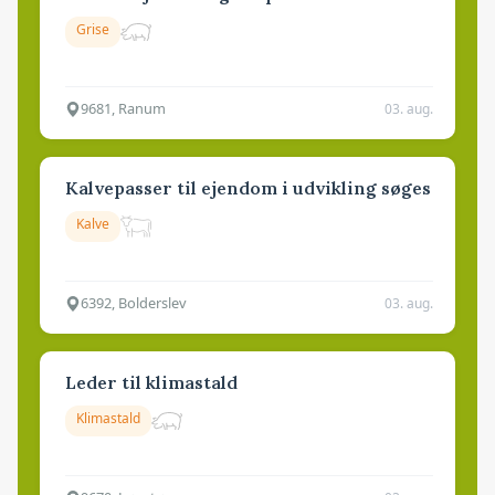
Grise
9681, Ranum
03. aug.
Kalvepasser til ejendom i udvikling søges
Kalve
6392, Bolderslev
03. aug.
Leder til klimastald
Klimastald