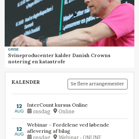
GRISE
Svineproducenter kalder Danish Crowns
notering en katastrofe
KALENDER
Se flere arrangementer
InterCount kursus Online
12
AUG
onsdag
Online
Webinar – Fordelene ved løbende
12
aflevering af bilag
AUG
onsdag
Webinar - ONLINE