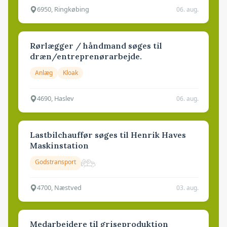
6950, Ringkøbing
06. aug.
Rørlægger / håndmand søges til
dræn/entreprenørarbejde.
Anlæg
Kloak
4690, Haslev
06. aug.
Lastbilchauffør søges til Henrik Haves
Maskinstation
Godstransport
4700, Næstved
03. aug.
Medarbejdere til griseproduktion