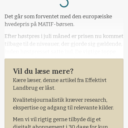
Loading...
Det går som forventet med den europæiske
hvedepris på MATIF-børsen.
Efter høstpres i juli måned er prisen nu kommet
tilbage til de niveauer, der gjorde sig gældende,
inden høstpresset satte ind. De vigtige toppe
fra starten af juli og toppe på samme niveau fra
maj har vist sig at udgøre massiv modstand for
Vil du læse mere?
hvedeprisen i opadgående retning. Dette
Kære læser, denne artikel fra Effektivt
modstandsniveau tester hvedeprisen netop nu.
Landbrug er låst.
Kvalitetsjournalistik kræver research,
ekspertise og adgang til relevante kilder.
Men vi vil rigtig gerne tilbyde dig et
digitalt abonnement i 30 dage for kun