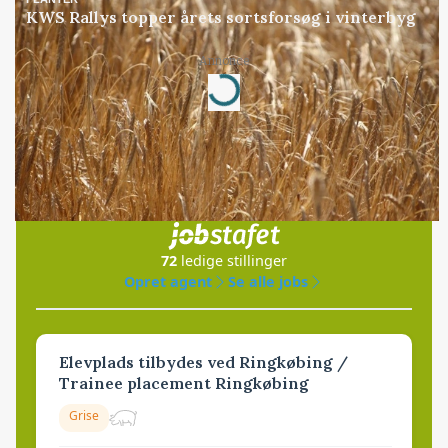
KWS Rallys topper årets sortsforsøg i vinterbyg
Annonce
Loading...
Jobs
i samarbejde med
72
ledige stillinger
Opret agent
Se alle jobs
Elevplads tilbydes ved Ringkøbing /
Trainee placement Ringkøbing
Grise