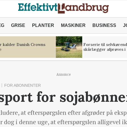
ÆG
GRISE
PLANTER
MASKINER
BUSINESS
J
r kalder Danish Crowns
Forserie til selvkøren
e
skårlægger afprøves i 
Annonce
FOR ABONNENTER
sport for sojabønne
kludere, at efterspørgslen efter afgrøder på e
er dog i denne uge, at efterspørgslen alligevel ik