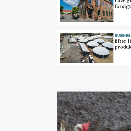
Lave g
forsig
BUSINES
Efter l
produk