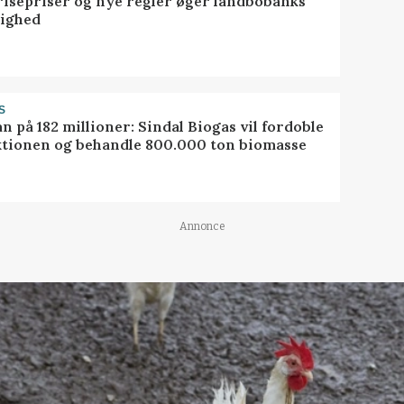
risepriser og nye regler øger landbobanks
tighed
S
ån på 182 millioner: Sindal Biogas vil fordoble
tionen og behandle 800.000 ton biomasse
Annonce