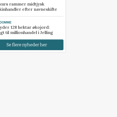
kurs rammer midtjysk
inhandler efter navneskifte
NDOMME
der 128 hektar økojord:
gt til millionhandel i Jelling
Se flere nyheder her