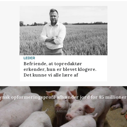
LEDER
Befriende, at topredaktør
erkender, hun er blevet klogere.
Det kunne vi alle lære af
tfynsk opformeringsprofil afhænder jord for 85 millioner
Annonce