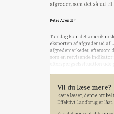
afgrøder, som det så ud til
Peter Arendt
Torsdag kom det amerikansk
eksporten af afgrøder ud af U
afgrødemarkedet, eftersom d
som en retvisende indikator f
efterspørgselssituation ude 
Tallene over den amerikansk
aften, viste sig at være s
Vil du læse mere?
Kære læser, denne artikel 
Effektivt Landbrug er låst.
Kvalitetsjournalistik kræv