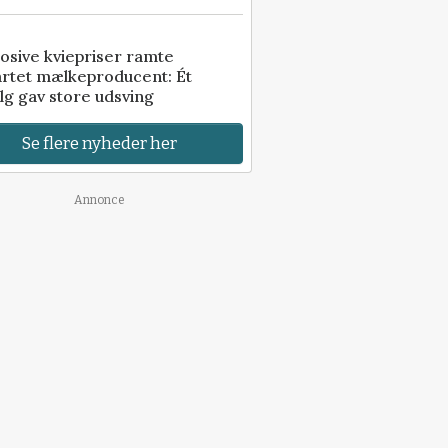
osive kviepriser ramte
artet mælkeproducent: Ét
lg gav store udsving
Se flere nyheder her
Annonce