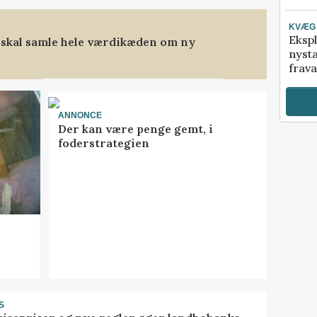
KVÆG
Ekspl
 skal samle hele værdikæden om ny
nyst
frava
ANNONCE
Der kan være penge gemt, i
foderstrategien
S