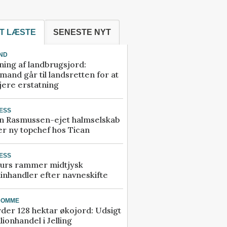
T LÆSTE
SENESTE NYT
ND
ning af landbrugsjord:
and går til landsretten for at
jere erstatning
ESS
n Rasmussen-ejet halmselskab
r ny topchef hos Tican
ESS
urs rammer midtjysk
inhandler efter navneskifte
DOMME
der 128 hektar økojord: Udsigt
illionhandel i Jelling