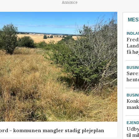
Annonce
MES
INDLA
Fred
Landm
få hø
BUSIN
Søre
hente
BUSIN
Konk
mask
EJEN
Udby
ord – kommunen mangler stadig plejeplan
til m