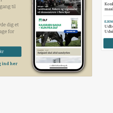
Kon
gang til
mask
EJE
yde dig et
Udby
age for
Udsi
kr
 ind her