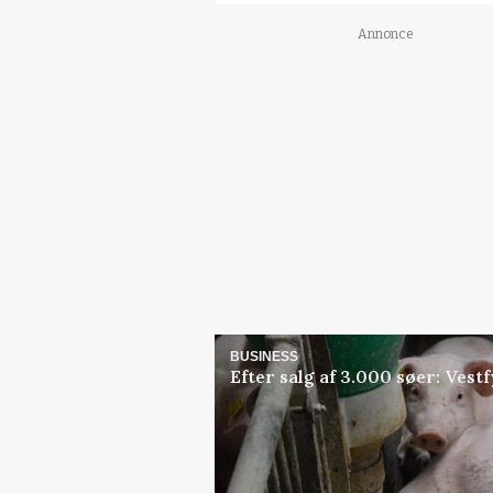
Annonce
BUSINESS
Efter salg af 3.000 søer: Ves