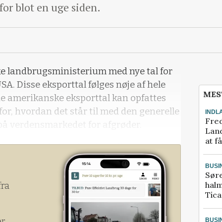
 for blot en uge siden.
e landbrugsministerium med nye tal for
SA. Disse eksporttal følges nøje af hele
MES
e amerikanske eksporttal kan opfattes
or, hvordan det står til med den generelle
INDL
Fred
på verdensmarkedet for afgrøder.
Land
at f
e eksport af afgrøder, der udkom torsdag
BUSI
Sør
halm
fra
Tic
er
BUSI