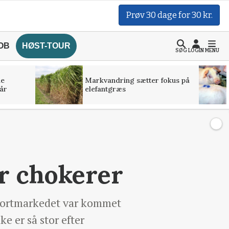
Prøv 30 dage for 30 kr.
OB
HØST-TOUR
SØG
LOGIN
MENU
de
Markvandring sætter fokus på
år
elefantgræs
r chokerer
ksportmarkedet var kommet
ke er så stor efter