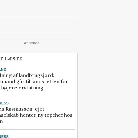
Annonce
T LÆSTE
AND
ning af landbrugsjord:
mand går til landsretten for
å højere erstatning
NESS
en Rasmussen-ejet
selskab henter ny topchef hos
an
NESS