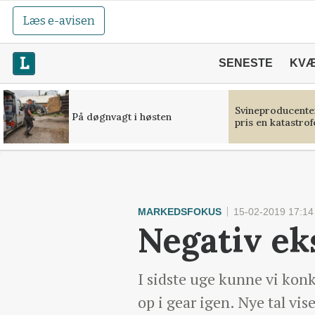
Læs e-avisen
SENESTE
KV
Svineproducente
På døgnvagt i høsten
pris en katastrof
MARKEDSFOKUS
15-02-2019 17:14
Negativ ek
I sidste uge kunne vi kon
op i gear igen. Nye tal vis