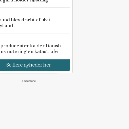
 hund blev dræbt af ulv i
ylland
eproducenter kalder Danish
ns notering en katastrofe
Se flere nyheder her
Annonce