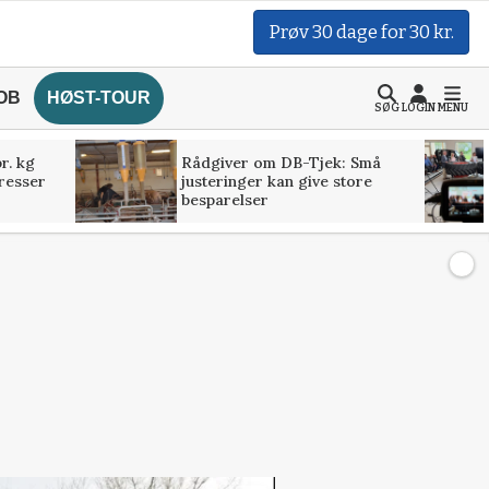
Prøv 30 dage for 30 kr.
OB
HØST-TOUR
SØG
LOGIN
MENU
r. kg
Rådgiver om DB-Tjek: Små
presser
justeringer kan give store
besparelser