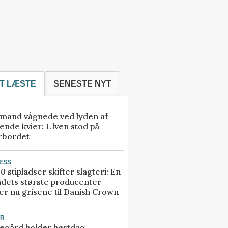
T LÆSTE
SENESTE NYT
mand vågnede ved lyden af
ende kvier: Ulven stod på
rbordet
ESS
0 stipladser skifter slagteri: En
ndets største producenter
r nu grisene til Danish Crown
UR
egård holder høstdag