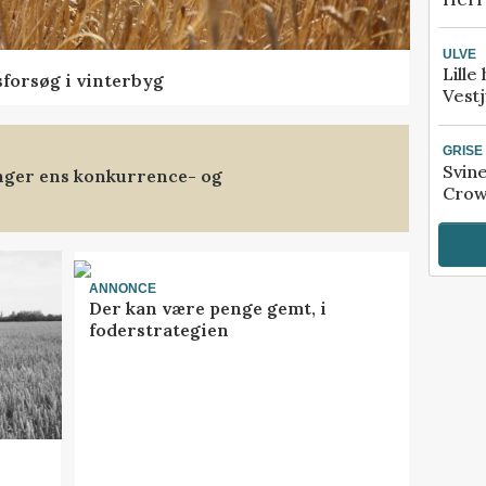
ULVE
Lille
sforsøg i vinterbyg
Vestj
GRISE
Svin
anger ens konkurrence- og
Crow
ANNONCE
Der kan være penge gemt, i
foderstrategien