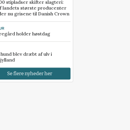
00 stipladser skifter slagteri:
f landets største producenter
er nu grisene til Danish Crown
UR
regård holder høstdag
e hund blev dræbt af ulv i
jylland
Se flere nyheder her