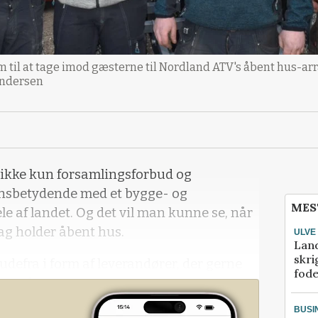
frem til at tage imod gæsterne til Nordland ATV's åbent hu
Andersen
kke kun forsamlingsforbud og
 ensbetydende med et bygge- og
MES
e af landet. Og det vil man kunne se, når
ag holder åbent hus.
ULVE
Lan
skri
udefra i form af leverandører, der gerne
fod
øgende.
BUSI