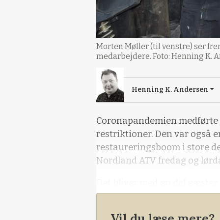
Morten Møller (til venstre) ser 
medarbejdere. Foto: Henning K. 
Henning K. Andersen
Coronapandemien medførte i
restriktioner. Den var også
restaureringsboom i store del
Nordland ATV fredag og lørd
Det bliver med en del gæster 
vil have en snak med de bes
Vil du læse mere?