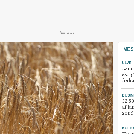
Annonce
MES
ULVE
Land
skrig
fode
BUSIN
32.50
af la
sende
KULT
Herr