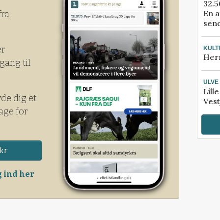
32.5
En a
fra
send
er
KULT
Her
gang til
ULVE
Lill
yde dig et
Vest
age for
kr
 ind her