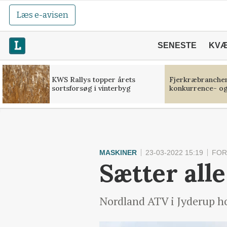
Læs e-avisen
SENESTE
KV
KWS Rallys topper årets
Fjerkræbranchen:
sortsforsøg i vinterbyg
konkurrence- og
MASKINER
23-03-2022 15:19
FOR
Sætter alle
Nordland ATV i Jyderup ho