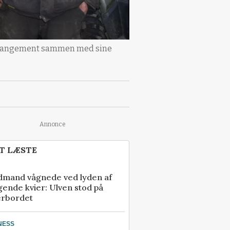
s-arrangement sammen med sine
Annonce
T LÆSTE
dmand vågnede ved lyden af
gende kvier: Ulven stod på
erbordet
NESS