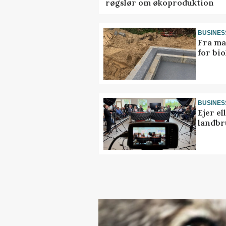
røgslør om økoproduktion
BUSINES
Fra ma
for bio
BUSINES
Ejer e
landbr