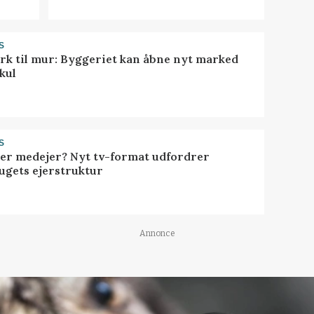
S
rk til mur: Byggeriet kan åbne nyt marked
kul
S
ller medejer? Nyt tv-format udfordrer
ugets ejerstruktur
Annonce