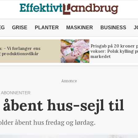
ÆG
GRISE
PLANTER
MASKINER
BUSINESS
J
Prisgab på 20 kroner p
 - Vi forlanger ens
vokser: Polsk kylling 
 produktionsvilkår
markedet
Annonce
 ABONNENTER
 åbent hus-sejl til
lder åbent hus fredag og lørdag.