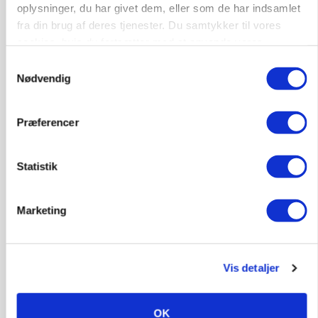
Kalvepasser til ejendom i udvikling søges
oplysninger, du har givet dem, eller som de har indsamlet
fra din brug af deres tjenester. Du samtykker til vores
Kalve
cookies, hvis du fortsætter med at anvende vores
hjemmeside.
Samtykkevalg
6392, Bolderslev
03. aug.
Nødvendig
Præferencer
Leder til klimastald
Klimastald
Statistik
9670, Løgstør
03. aug.
Marketing
Vis detaljer
OK