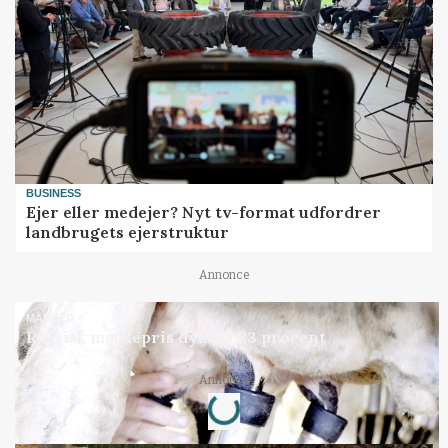
BUSINESS
Ejer eller medejer? Nyt tv-format udfordrer
landbrugets ejerstruktur
Annonce
MARKED
Russisk mælkepris dykker 23 procent
Annonce
Loading...