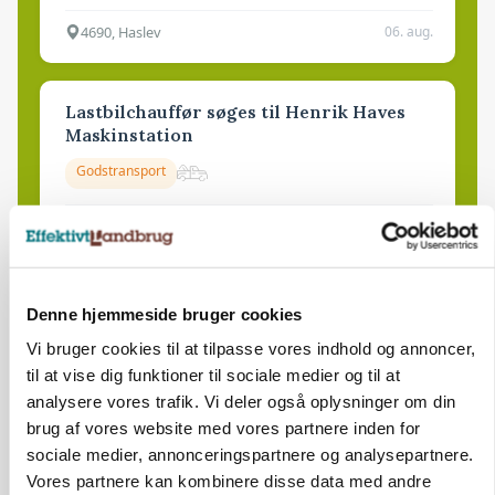
4690, Haslev
06. aug.
Lastbilchauffør søges til Henrik Haves
Maskinstation
Godstransport
4700, Næstved
03. aug.
Medarbejdere til griseproduktion
Denne hjemmeside bruger cookies
Grise
Vi bruger cookies til at tilpasse vores indhold og annoncer,
til at vise dig funktioner til sociale medier og til at
analysere vores trafik. Vi deler også oplysninger om din
9681, Ranum
03. aug.
brug af vores website med vores partnere inden for
sociale medier, annonceringspartnere og analysepartnere.
Vores partnere kan kombinere disse data med andre