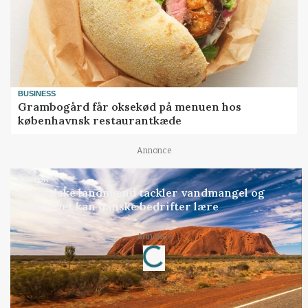
BUSINESS
Grambogård får oksekød på menuen hos
københavnsk restaurantkæde
Annonce
KULTUR
Australske landmænd tackler vandmangel og
klima: Det kan danske bedrifter lære
Annonce
Loading...