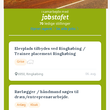
Jobs
i samarbejde med
70
ledige stillinger
Opret agent
Se alle jobs
Elevplads tilbydes ved Ringkøbing /
Trainee placement Ringkøbing
Grise
6950, Ringkøbing
06. aug.
Rørlægger / håndmand søges til
dræn/entreprenørarbejde.
Anlæg
Kloak