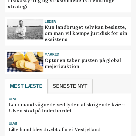
risikostyring og virksomhedens fremtidige
strategi
LEDER
Kun landbruget selv kan beslutte,
om man vil kæmpe juridisk for sin
eksistens
MARKED
Opturen taber pusten på global
mejeriauktion
MEST LÆSTE
SENESTE NYT
ULVE
Landmand vågnede ved lyden af skrigende kvier:
Ulven stod på foderbordet
ULVE
Lille hund blev dræbt af ulv i Vestjylland