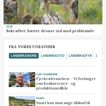
ULVE
Bekræftet: Sætter droner ind mod problemulv
FRA VORES UGEAVISER
LANDBRUGNORD
LANDBRUGSYD
LANDBRUGFYN
LAND
CAP-I-DANMARK
Fjerkræbranchen: - Vi forlanger
ens konkurrence- og
produktionsvilkår
KVÆG
Snart kan man søge tilskud til