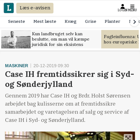
Læs e-avisen
LOGIN
MENU
Seneste
Mest læste
Kvæg
Grise
Planter
Mask
Kun landbruget selv kan
Fugleinfluenza: 
beslutte, om man vil kæmpe
hos europæiske 
juridisk for sin eksistens
MASKINER
20-12-2019 09:30
Case IH fremtidssikrer sig i Syd-
og Sønderjylland
Gennem 2019 har Case IH og Brdr. Holst Sørensen
arbejdet bag kulisserne om at fremtidssikre
samarbejdet og varetagelsen af salg og service af
Case IH i Syd- og Sønderjylland.