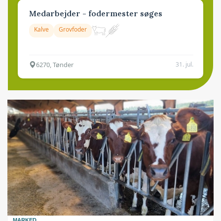
Medarbejder - fodermester søges
Kalve
Grovfoder
6270, Tønder
31. jul.
MARKED