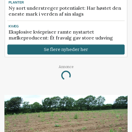
PLANTER
Ny sort understreger potentialet: Har høstet den
eneste mark i verden af sin slags
KVÆG
Eksplosive kviepriser ramte nystartet
mælkeproducent: Ét fravalg gav store udsving
Se flere nyheder her
Annonce
Loading...