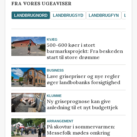
FRA VORES UGEAVISER
LANDBRUGNORD
LANDBRUGSYD
LANDBRUGFYN
LAND
KVÆG
500-600 køer i stort
barmarksprojekt: Fra beskeden
start til store drømme
BUSINESS
Lave grisepriser og nye regler
øger landbobanks forsigtighed
KLUMME
Ny griseprognose kan give
anledning til et nyt budgettjek
ARRANGEMENT
På skovtur i sommervarmen:
Messefolk mødes omkring