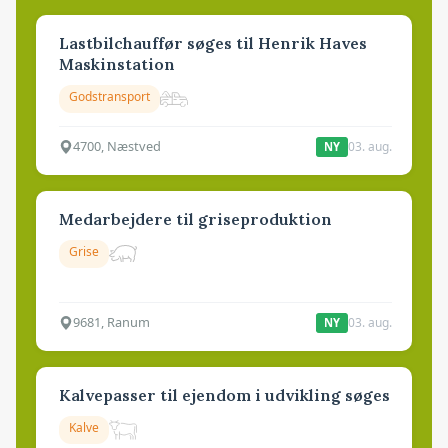
Lastbilchauffør søges til Henrik Haves
Maskinstation
Godstransport
4700, Næstved
03. aug.
NY
Medarbejdere til griseproduktion
Grise
9681, Ranum
03. aug.
NY
Kalvepasser til ejendom i udvikling søges
Kalve