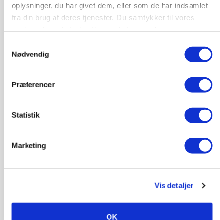
oplysninger, du har givet dem, eller som de har indsamlet
fra din brug af deres tjenester. Du samtykker til vores
cookies, hvis du fortsætter med at anvende vores
hjemmeside.
Samtykkevalg
Nødvendig
MARKED
Præferencer
Olieprisfald og fredshåb sender F5-renten ned
på 3 procent
Statistik
Annonce
Marketing
Vis detaljer
OK