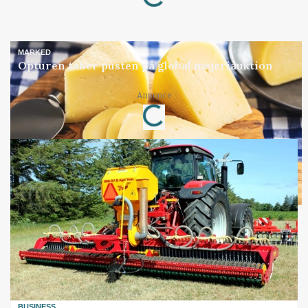
Loading...
MARKED
Opturen taber pusten på global mejeriauktion
Annonce
Loading...
BUSINESS