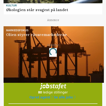
KULTUR
Økologien står svagest på landet
Annonce
MARKEDSFOKUS
Olien styrer råvaremarkederne
Annonce
Loading...
Jobs
i samarbejde med
80
ledige stillinger
Opret agent
Se alle jobs