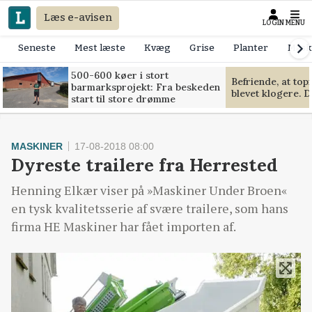
Læs e-avisen
LOGIN
MENU
Seneste
Mest læste
Kvæg
Grise
Planter
Mask
500-600 køer i stort
Befriende, at to
barmarksprojekt: Fra beskeden
blevet klogere. D
start til store drømme
MASKINER
17-08-2018 08:00
Dyreste trailere fra Herrested
Henning Elkær viser på »Maskiner Under Broen«
en tysk kvalitetsserie af svære trailere, som hans
firma HE Maskiner har fået importen af.