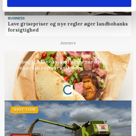
BUSINESS
Lave grisepriser og nye regler øger landbobanks
forsigtighed
Annonce
BUSINESS
Grambogård får oksekød på menuen hos
københavnsk restaurantkæde
Annonce
Loading...
HØST-TOUR