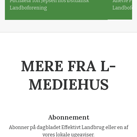
Michaela Toft Jepsen hos Østdansk
Anette Pl
Landboforening
Landbofor
MERE FRA L-
MEDIEHUS
Abonnement
Abonner på dagbladet Effektivt Landbrug eller en af
vores lokale ugeaviser.