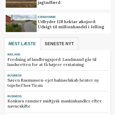
jagtadfærd
EJENDOMME
Udbyder 128 hektar økojord:
Udsigt til millionhandel i Jelling
MEST LÆSTE
SENESTE NYT
INDLAND
Fredning af landbrugsjord: Landmand går til
landsretten for at få højere erstatning
BUSINESS
Søren Rasmussen-ejet halmselskab henter ny
topchef hos Tican
BUSINESS
Konkurs rammer midtjysk maskinhandler efter
navneskifte