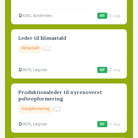
6392, Bolderslev
03. aug.
NY
Leder til klimastald
Klimastald
9670, Løgstør
03. aug.
NY
Produktionsleder til nyrenoveret
polteopformering
Avl/opformering
9670, Løgstør
03. aug.
NY