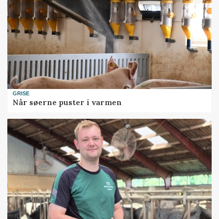
GRISE
Når søerne puster i varmen