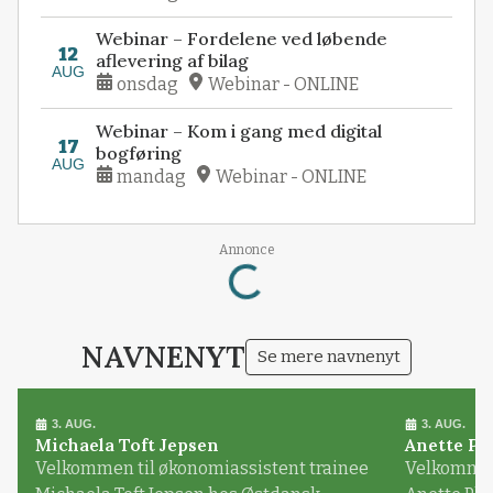
Webinar – Fordelene ved løbende
12
aflevering af bilag
AUG
onsdag
Webinar - ONLINE
Webinar – Kom i gang med digital
17
bogføring
AUG
mandag
Webinar - ONLINE
Annonce
Loading...
NAVNENYT
Se mere navnenyt
3. AUG.
3. AUG.
Michaela Toft Jepsen
Anette Pl
Velkommen til økonomiassistent trainee
Velkommen 