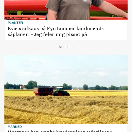
PLANTER
Kvælstofkaos på Fyn lammer landmænds
såplaner: - Jeg føler mig pisset på
Annonce
MARKED
Høstpres kan sænke hvedeprisen yderligere