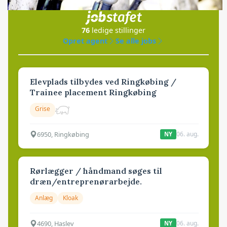
i samarbejde med
76
ledige stillinger
Opret agent
Se alle jobs
Elevplads tilbydes ved Ringkøbing /
Trainee placement Ringkøbing
Grise
6950, Ringkøbing
06. aug.
NY
Rørlægger / håndmand søges til
dræn/entreprenørarbejde.
Anlæg
Kloak
4690, Haslev
06. aug.
NY