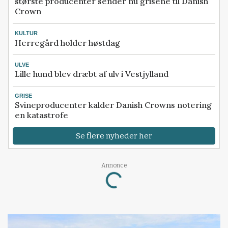
største producenter sender nu grisene til Danish
Crown
KULTUR
Herregård holder høstdag
ULVE
Lille hund blev dræbt af ulv i Vestjylland
GRISE
Svineproducenter kalder Danish Crowns notering
en katastrofe
Se flere nyheder her
Annonce
Loading...