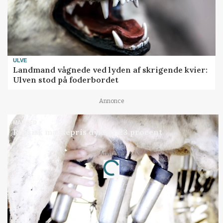
ULVE
Landmand vågnede ved lyden af skrigende kvier:
Ulven stod på foderbordet
Annonce
MARKED
Russisk mælkepris dykker 23 procent
Annonce
Loading...
Jobs