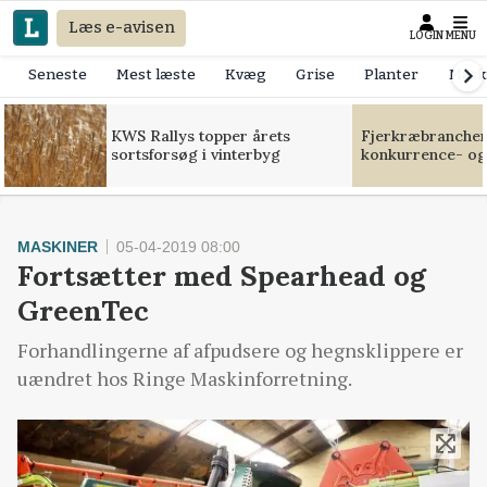
Læs e-avisen
LOGIN
MENU
Seneste
Mest læste
Kvæg
Grise
Planter
Mask
KWS Rallys topper årets
Fjerkræbranchen:
sortsforsøg i vinterbyg
konkurrence- og
MASKINER
05-04-2019 08:00
Fortsætter med Spearhead og
GreenTec
Forhandlingerne af afpudsere og hegnsklippere er
uændret hos Ringe Maskinforretning.