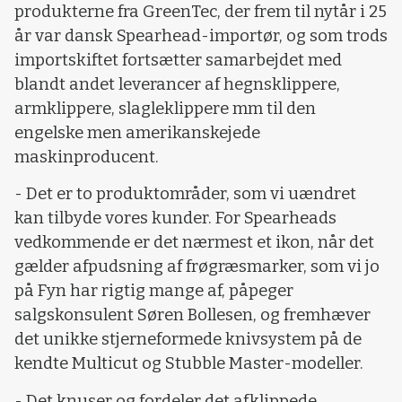
produkterne fra GreenTec, der frem til nytår i 25
år var dansk Spearhead-importør, og som trods
importskiftet fortsætter samarbejdet med
blandt andet leverancer af hegnsklippere,
armklippere, slagleklippere mm til den
engelske men amerikanskejede
maskinproducent.
- Det er to produktområder, som vi uændret
kan tilbyde vores kunder. For Spearheads
vedkommende er det nærmest et ikon, når det
gælder afpudsning af frøgræsmarker, som vi jo
på Fyn har rigtig mange af, påpeger
salgskonsulent Søren Bollesen, og fremhæver
det unikke stjerneformede knivsystem på de
kendte Multicut og Stubble Master-modeller.
- Det knuser og fordeler det afklippede