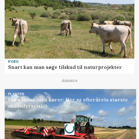
KVÆG
Snart kan man søge tilskud til naturprojekter
Annonce
PLANTER
Før såmaskinen kører: Her er efterårets største
skadedyrsrisici
Loading...
Annonce