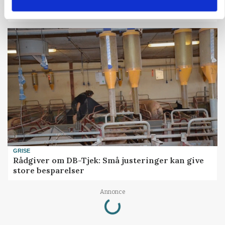
Prisgab på 20 kroner pr. kg vokser: Polsk kylling
presser markedet
GRISE
Rådgiver om DB-Tjek: Små justeringer kan give
store besparelser
Loading...
Annonce