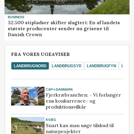
BUSINESS
32.500 stipladser skifter slagteri: En af landets
største producenter sender nu grisene til
Danish Crown
FRA VORES UGEAVISER
LANDBRUGNORD
LANDBRUGSYD
LANDBRUGFYN
LAND
CAP-I-DANMARK
Fjerkræbranchen: - Vi forlanger
ens konkurrence- og
produktionsvilkår
KVÆG
Snart kan man søge tilskud til
naturprojekter