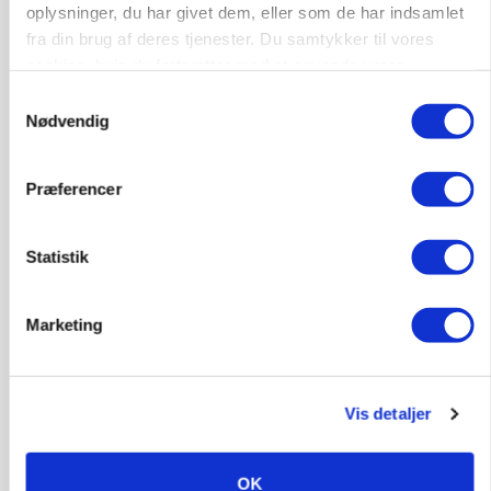
oplysninger, du har givet dem, eller som de har indsamlet
fra din brug af deres tjenester. Du samtykker til vores
cookies, hvis du fortsætter med at anvende vores
hjemmeside.
Samtykkevalg
Nødvendig
MARKED
Grisebestanden stiger trods svagere
avlsbestand
Præferencer
Statistik
Marketing
Vis detaljer
MARKEDSFOKUS
OK