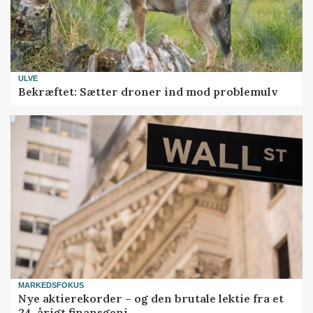
ULVE
Bekræftet: Sætter droner ind mod problemulv
MARKEDSFOKUS
Nye aktierekorder – og den brutale lektie fra et
24-årigt finansgeni