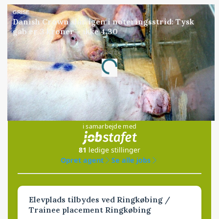
GRISE
Danish Crown slår igen i noteringsstrid: Tysk
gab er 3 kroner – ikke 4,30
Loading...
Annonce
Jobs
i samarbejde med
81
ledige stillinger
Opret agent
Se alle jobs
Elevplads tilbydes ved Ringkøbing /
Trainee placement Ringkøbing