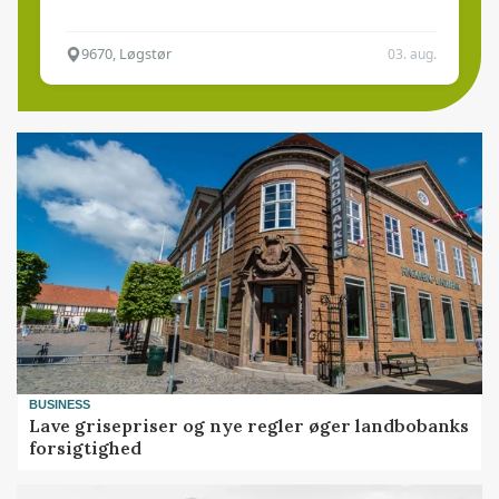
9670, Løgstør
03. aug.
BUSINESS
Lave grisepriser og nye regler øger landbobanks
forsigtighed