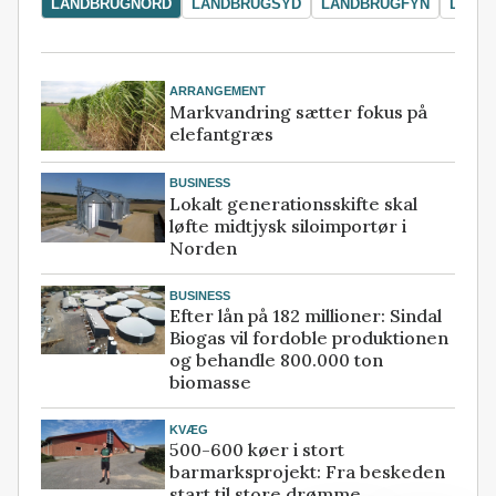
LANDBRUGNORD
LANDBRUGSYD
LANDBRUGFYN
LAND
ARRANGEMENT
Markvandring sætter fokus på
elefantgræs
BUSINESS
Lokalt generationsskifte skal
løfte midtjysk siloimportør i
Norden
BUSINESS
Efter lån på 182 millioner: Sindal
Biogas vil fordoble produktionen
og behandle 800.000 ton
biomasse
KVÆG
500-600 køer i stort
barmarksprojekt: Fra beskeden
start til store drømme