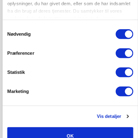
oplysninger, du har givet dem, eller som de har indsamlet
Annonce
fra din brug af deres tjenester. Du samtykker til vores
cookies, hvis du fortsætter med at anvende vores
ARRANGEMENT
Markvandring sætter fokus på elefantgræs
hjemmeside.
Samtykkevalg
Nødvendig
Annonce
Loading...
Præferencer
Statistik
Marketing
Vis detaljer
MARKED
OK