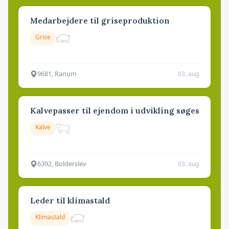
Medarbejdere til griseproduktion
Grise
9681, Ranum
03. aug.
Kalvepasser til ejendom i udvikling søges
Kalve
6392, Bolderslev
03. aug.
Leder til klimastald
Klimastald