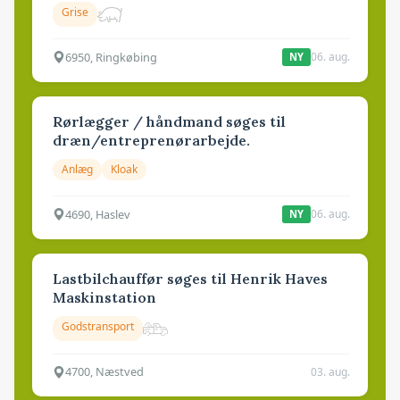
Grise
6950, Ringkøbing
06. aug.
NY
Rørlægger / håndmand søges til
dræn/entreprenørarbejde.
Anlæg
Kloak
4690, Haslev
06. aug.
NY
Lastbilchauffør søges til Henrik Haves
Maskinstation
Godstransport
4700, Næstved
03. aug.