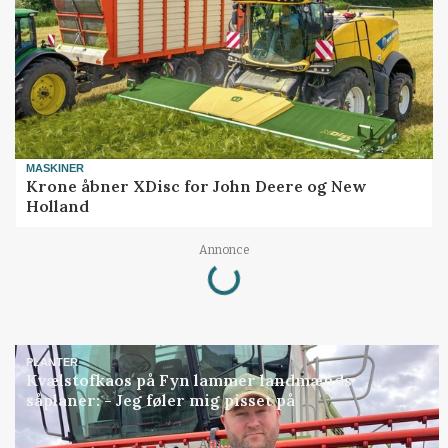
MASKINER
Krone åbner XDisc for John Deere og New
Holland
Annonce
Loading...
PLANTER
Kvælstofkaos på Fyn lammer landmænds
såplaner: - Jeg føler mig pisset på
Annonce