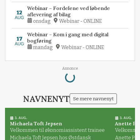
Webinar – Fordelene ved løbende
12
aflevering af bilag
AUG
onsdag
Webinar - ONLINE
Webinar – Kom i gang med digital
17
bogføring
AUG
mandag
Webinar - ONLINE
Annonce
Loading...
NAVNENYT
Se mere navnenyt
3. AUG.
3. AUG.
Michaela Toft Jepsen
Anette Pl
Velkommen til økonomiassistent trainee
Velkommen 
Michaela Toft Jepsen hos Østdansk
Anette Pl