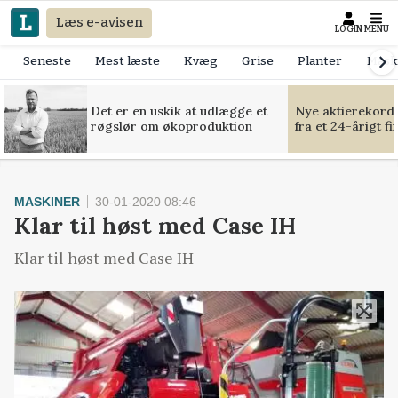
Læs e-avisen
LOGIN
MENU
Seneste
Mest læste
Kvæg
Grise
Planter
Mask
Det er en uskik at udlægge et
Nye aktierekorde
røgslør om økoproduktion
fra et 24-årigt f
MASKINER
30-01-2020 08:46
Klar til høst med Case IH
Klar til høst med Case IH