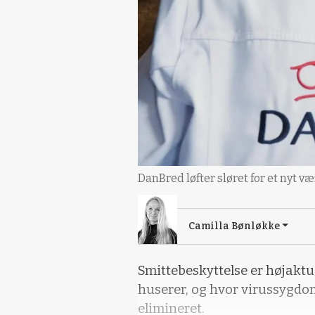
DanBred løfter sløret for et nyt v
Camilla Bønløkke
Smittebeskyttelse er højaktue
huserer, og hvor virussygdo
elimineret.