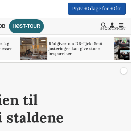
Prøv 30 dage for 30 kr.
OB
HØST-TOUR
SØG
LOGIN
MENU
r. kg
Rådgiver om DB-Tjek: Små
presser
justeringer kan give store
besparelser
en til
i staldene