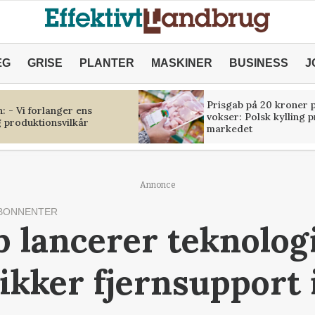
ÆG
GRISE
PLANTER
MASKINER
BUSINESS
J
Prisgab på 20 kroner p
 - Vi forlanger ens
vokser: Polsk kylling 
 produktionsvilkår
markedet
Annonce
BONNENTER
b lancerer teknologi
sikker fjernsupport 