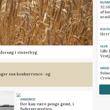
BUSIN
32.50
af la
sende
KULT
Herr
ULVE
Lille
sforsøg i vinterbyg
Vestj
GRISE
Svin
anger ens konkurrence- og
Crow
ANNONCE
Der kan være penge gemt, i
foderstrategien