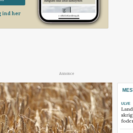
 ind her
Annonce
MES
ULVE
Land
skrig
fode