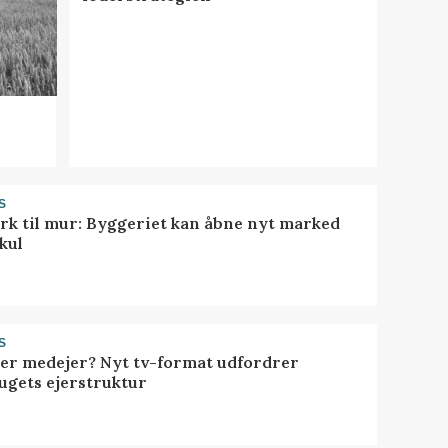
S
rk til mur: Byggeriet kan åbne nyt marked
kul
S
ller medejer? Nyt tv-format udfordrer
ugets ejerstruktur