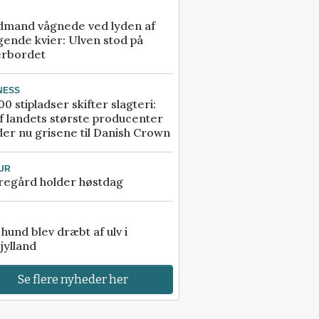
dmand vågnede ved lyden af
gende kvier: Ulven stod på
erbordet
NESS
00 stipladser skifter slagteri:
f landets største producenter
er nu grisene til Danish Crown
UR
regård holder høstdag
e hund blev dræbt af ulv i
jylland
Se flere nyheder her