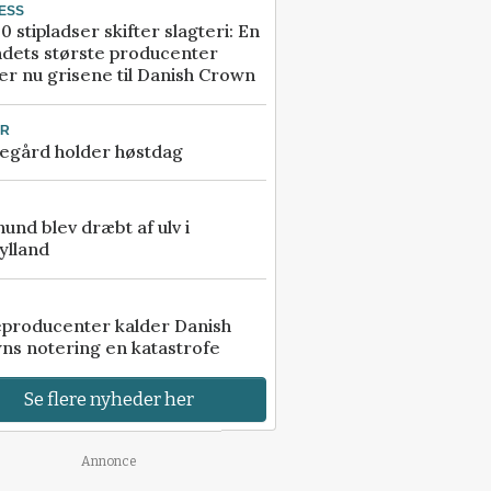
ESS
0 stipladser skifter slagteri: En
ndets største producenter
r nu grisene til Danish Crown
UR
egård holder høstdag
 hund blev dræbt af ulv i
ylland
eproducenter kalder Danish
ns notering en katastrofe
Se flere nyheder her
Annonce