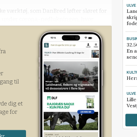
ULVE
ske værktøj, som DanBred løfter sløret for
Lan
skri
bt under corona-nedlukningen, hvor
fod
bets gæster fra udlandet var udelukket og
sat på stand-by.
BUSI
32.5
En a
fra
send
er
KULT
Her
gang til
ULVE
Lill
yde dig et
Vest
age for
kr