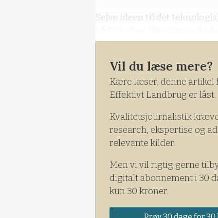
Selve ideen til det teknologi
på EuroTier, blev netop ska
rundvisninger for avlsselska
flere rådgivningsbesøg blev 
Vil du læse mere?
Kære læser, denne artikel 
Effektivt Landbrug er låst.
Kvalitetsjournalistik kræv
research, ekspertise og ad
relevante kilder.
Men vi vil rigtig gerne tilb
digitalt abonnement i 30 d
kun 30 kroner.
Prøv 30 dage for 30 