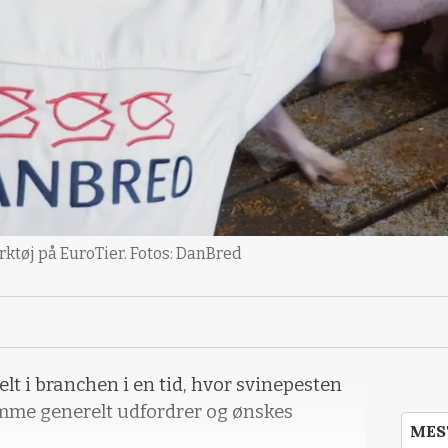
ærktøj på EuroTier. Fotos: DanBred
lt i branchen i en tid, hvor svinepesten
mme generelt udfordrer og ønskes
MES