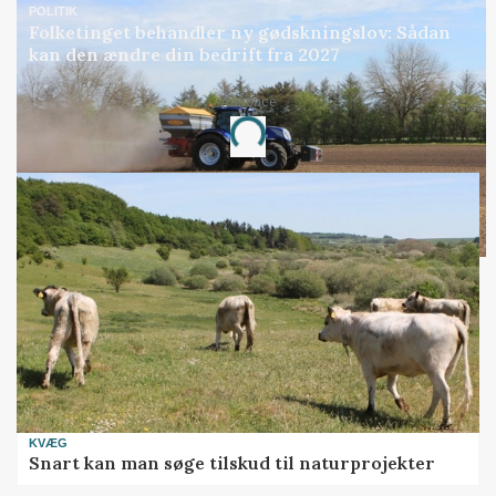
POLITIK
Folketinget behandler ny gødskningslov: Sådan
kan den ændre din bedrift fra 2027
Annonce
Loading...
KVÆG
Snart kan man søge tilskud til naturprojekter