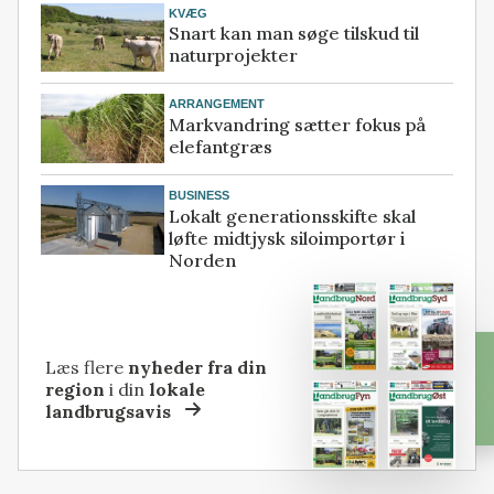
KVÆG
Snart kan man søge tilskud til
naturprojekter
ARRANGEMENT
Markvandring sætter fokus på
elefantgræs
BUSINESS
Lokalt generationsskifte skal
løfte midtjysk siloimportør i
Norden
Læs flere
nyheder fra din
region
i din
lokale
landbrugsavis