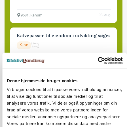
9681, Ranum
03. aug.
Kalvepasser til ejendom i udvikling søges
Kalve
6392, Bolderslev
03. aug.
Denne hjemmeside bruger cookies
Leder til klimastald
Vi bruger cookies til at tilpasse vores indhold og annoncer,
Klimastald
til at vise dig funktioner til sociale medier og til at
analysere vores trafik. Vi deler også oplysninger om din
brug af vores website med vores partnere inden for
9670, Løgstør
03. aug.
sociale medier, annonceringspartnere og analysepartnere.
Vores partnere kan kombinere disse data med andre