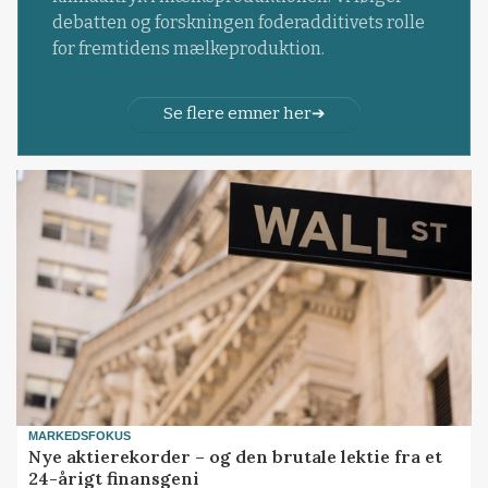
debatten og forskningen foderadditivets rolle
for fremtidens mælkeproduktion.
Se flere emner her
MARKEDSFOKUS
Nye aktierekorder – og den brutale lektie fra et
24-årigt finansgeni