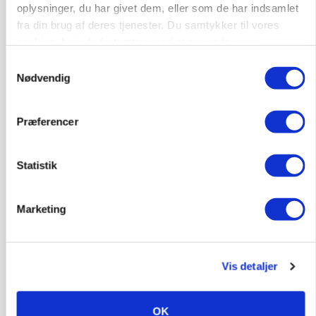
oplysninger, du har givet dem, eller som de har indsamlet
fra din brug af deres tjenester. Du samtykker til vores
cookies, hvis du fortsætter med at anvende vores
hjemmeside.
Samtykkevalg
Nødvendig
Præferencer
Statistik
BUSINESS
Ejer eller medejer? Nyt tv-format udfordrer
Marketing
landbrugets ejerstruktur
Vis detaljer
OK