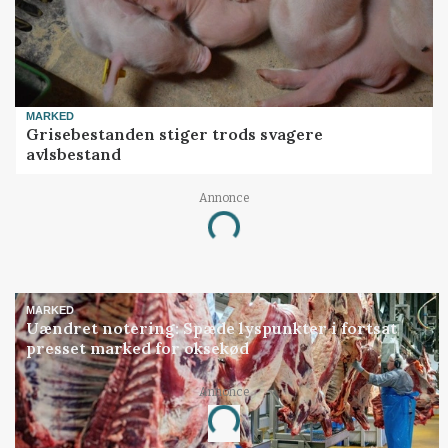
MARKED
Grisebestanden stiger trods svagere
avlsbestand
Annonce
Loading...
MARKED
Uændret notering: Spæde lyspunkter i fortsat
presset marked for oksekød
Annonce
Loading...