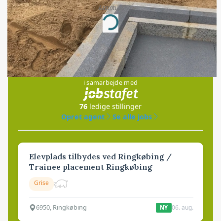
Annonce
Loading...
Jobs
i samarbejde med
76
ledige stillinger
Opret agent
Se alle jobs
Elevplads tilbydes ved Ringkøbing /
Trainee placement Ringkøbing
Grise
6950, Ringkøbing
06. aug.
NY