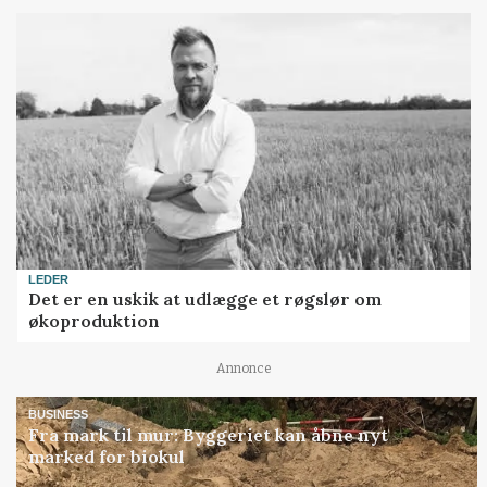
LEDER
Det er en uskik at udlægge et røgslør om
økoproduktion
Annonce
BUSINESS
Fra mark til mur: Byggeriet kan åbne nyt
marked for biokul