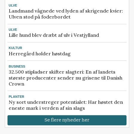
ULVE
Landmand vågnede ved lyden af skrigende kvier:
Ulven stod på foderbordet
ULVE
Lille hund blev dræbt af ulv i Vestjylland
KULTUR
Herregård holder høstdag
BUSINESS
32.500 stipladser skifter slagteri: En af landets
største producenter sender nu grisene til Danish
Crown
PLANTER
Ny sort understreger potentialet: Har høstet den
eneste mark i verden af sin slags
Se flere nyheder her