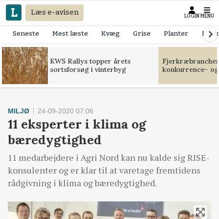
Læs e-avisen
LOGIN
MENU
Seneste
Mest læste
Kvæg
Grise
Planter
Mask
KWS Rallys topper årets
Fjerkræbranchen:
sortsforsøg i vinterbyg
konkurrence- og
MILJØ
24-09-2020 07:06
11 eksperter i klima og
bæredygtighed
11 medarbejdere i Agri Nord kan nu kalde sig RISE-
konsulenter og er klar til at varetage fremtidens
rådgivning i klima og bæredygtighed.