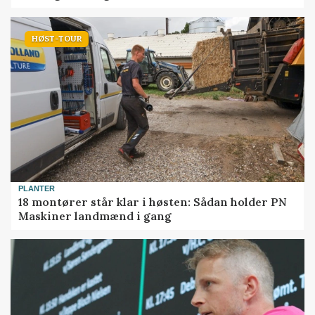
HØST-TOUR
PLANTER
18 montører står klar i høsten: Sådan holder PN
Maskiner landmænd i gang