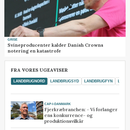
GRISE
Svineproducenter kalder Danish Crowns
notering en katastrofe
FRA VORES UGEAVISER
LANDBRUGNORD
LANDBRUGSYD
LANDBRUGFYN
LAND
CAP-I-DANMARK
Fjerkræbranchen: - Vi forlanger
ens konkurrence- og
produktionsvilkår