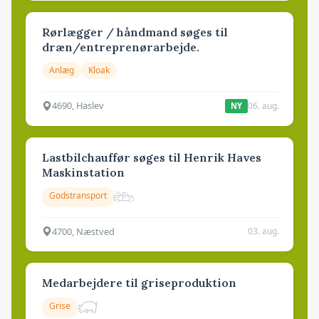
Rørlægger / håndmand søges til
dræn/entreprenørarbejde.
Anlæg
Kloak
4690, Haslev
06. aug.
NY
Lastbilchauffør søges til Henrik Haves
Maskinstation
Godstransport
4700, Næstved
03. aug.
Medarbejdere til griseproduktion
Grise