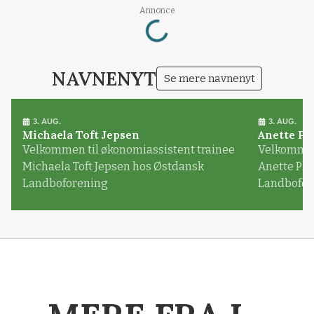
Loading...
Annonce
NAVNENYT
Se mere navnenyt
3. AUG.
3. AUG.
Michaela Toft Jepsen
Anette Pl
Velkommen til økonomiassistent trainee
Velkommen 
Michaela Toft Jepsen hos Østdansk
Anette Pl
Landboforening
Landbofor