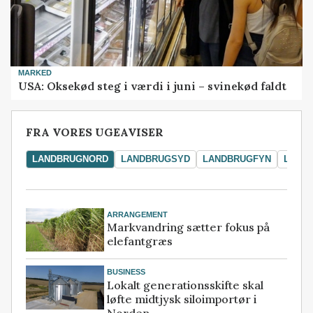
MARKED
USA: Oksekød steg i værdi i juni – svinekød faldt
FRA VORES UGEAVISER
LANDBRUGNORD
LANDBRUGSYD
LANDBRUGFYN
LAND
ARRANGEMENT
Markvandring sætter fokus på
elefantgræs
BUSINESS
Lokalt generationsskifte skal
løfte midtjysk siloimportør i
Norden