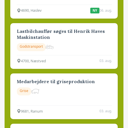
4690, Haslev
06. aug.
NY
Lastbilchauffør søges til Henrik Haves
Maskinstation
Godstransport
4700, Næstved
03. aug.
Medarbejdere til griseproduktion
Grise
9681, Ranum
03. aug.