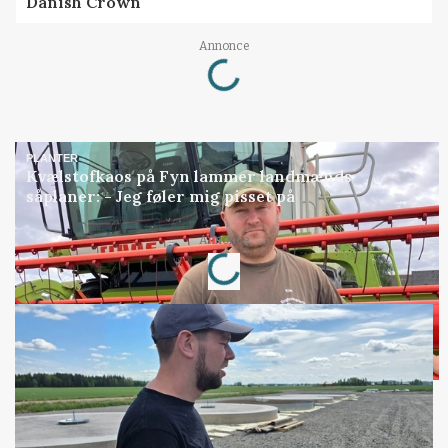
Danish Crown
Loading...
Annonce
PLANTER
Kvælstofkaos på Fyn lammer landmænds
såplaner: - Jeg føler mig pisset på
Loading...
Annonce