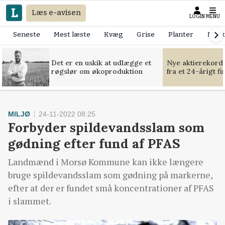
Læs e-avisen
LOGIN
MENU
Seneste
Mest læste
Kvæg
Grise
Planter
Mask
Det er en uskik at udlægge et
Nye aktierekorde
røgslør om økoproduktion
fra et 24-årigt f
MILJØ
24-11-2022 08:25
Forbyder spildevandsslam som
gødning efter fund af PFAS
Landmænd i Morsø Kommune kan ikke længere
bruge spildevandsslam som gødning på markerne,
efter at der er fundet små koncentrationer af PFAS
i slammet.