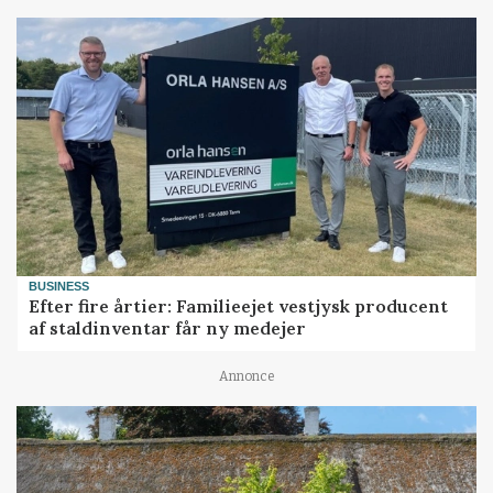
BUSINESS
Efter fire årtier: Familieejet vestjysk producent
af staldinventar får ny medejer
Annonce