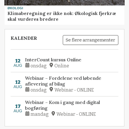
ØKOLOGI
Klimaberegning er ikke nok: Økologisk fjerkræ
skal vurderes bredere
KALENDER
Se flere arrangementer
InterCount kursus Online
12
AUG
onsdag
Online
Webinar – Fordelene ved løbende
12
aflevering af bilag
AUG
onsdag
Webinar - ONLINE
Webinar – Kom i gang med digital
17
bogføring
AUG
mandag
Webinar - ONLINE