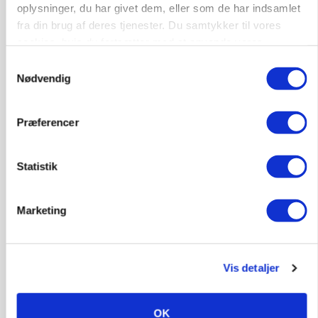
oplysninger, du har givet dem, eller som de har indsamlet
fra din brug af deres tjenester. Du samtykker til vores
cookies, hvis du fortsætter med at anvende vores
hjemmeside.
Samtykkevalg
Nødvendig
Præferencer
MASKINER
Forserie til selvkørende skårlægger afprøves i år
Statistik
Annonce
Marketing
ARRANGEMENT
Markvandring sætter fokus på elefantgræs
Loading...
Annonce
Vis detaljer
OK