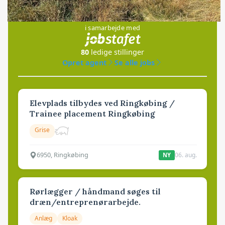
Jobs
i samarbejde med
80
ledige stillinger
Opret agent
Se alle jobs
Elevplads tilbydes ved Ringkøbing /
Trainee placement Ringkøbing
Grise
6950, Ringkøbing
06. aug.
NY
Rørlægger / håndmand søges til
dræn/entreprenørarbejde.
Anlæg
Kloak