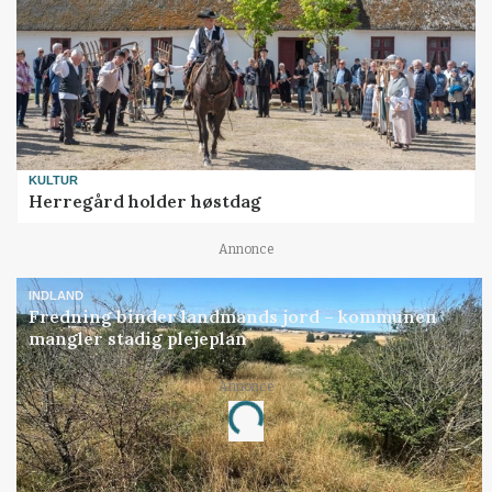
KULTUR
Herregård holder høstdag
Annonce
INDLAND
Fredning binder landmands jord – kommunen
mangler stadig plejeplan
Annonce
Loading...