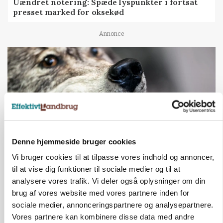
Uændret notering: Spæde lyspunkter i fortsat
presset marked for oksekød
Annonce
Denne hjemmeside bruger cookies
Vi bruger cookies til at tilpasse vores indhold og annoncer,
til at vise dig funktioner til sociale medier og til at
ULVE
Landmand vågnede ved lyden af skrigende kvier:
analysere vores trafik. Vi deler også oplysninger om din
Ulven stod på foderbordet
brug af vores website med vores partnere inden for
sociale medier, annonceringspartnere og analysepartnere.
Annonce
Vores partnere kan kombinere disse data med andre