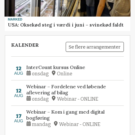
MARKED
USA: Oksekød steg i værdi i juni – svinekød faldt
KALENDER
Se flere arrangementer
InterCount kursus Online
12
AUG
onsdag
Online
Webinar – Fordelene ved løbende
12
aflevering af bilag
AUG
onsdag
Webinar - ONLINE
Webinar – Kom i gang med digital
17
bogføring
AUG
mandag
Webinar - ONLINE