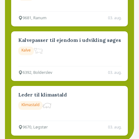
9681, Ranum
03. aug.
Kalvepasser til ejendom i udvikling søges
Kalve
6392, Bolderslev
03. aug.
Leder til klimastald
Klimastald
9670, Løgstør
03. aug.