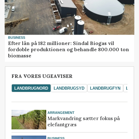
BUSINESS
Efter lån på 182 millioner: Sindal Biogas vil
fordoble produktionen og behandle 800.000 ton
biomasse
FRA VORES UGEAVISER
LANDBRUGNORD
LANDBRUGSYD
LANDBRUGFYN
LAND
ARRANGEMENT
Markvandring sætter fokus på
elefantgræs
BUSINESS