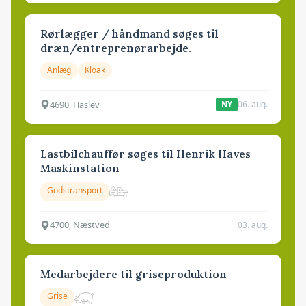
Rørlægger / håndmand søges til
dræn/entreprenørarbejde.
Anlæg
Kloak
4690, Haslev
06. aug.
NY
Lastbilchauffør søges til Henrik Haves
Maskinstation
Godstransport
4700, Næstved
03. aug.
Medarbejdere til griseproduktion
Grise