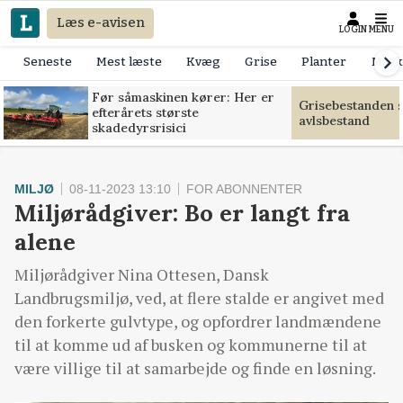
Læs e-avisen
LOGIN
MENU
Seneste
Mest læste
Kvæg
Grise
Planter
Mask
Før såmaskinen kører: Her er
Grisebestanden s
efterårets største
avlsbestand
skadedyrsrisici
MILJØ
08-11-2023 13:10
FOR ABONNENTER
Miljørådgiver: Bo er langt fra
alene
Miljørådgiver Nina Ottesen, Dansk
Landbrugsmiljø, ved, at flere stalde er angivet med
den forkerte gulvtype, og opfordrer landmændene
til at komme ud af busken og kommunerne til at
være villige til at samarbejde og finde en løsning.