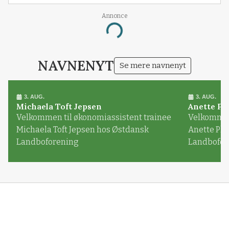
Annonce
Loading...
NAVNENYT
Se mere navnenyt
3. AUG.
3. AUG.
Michaela Toft Jepsen
Anette Pl
Velkommen til økonomiassistent trainee
Velkommen 
Michaela Toft Jepsen hos Østdansk
Anette Pl
Landboforening
Landbofor