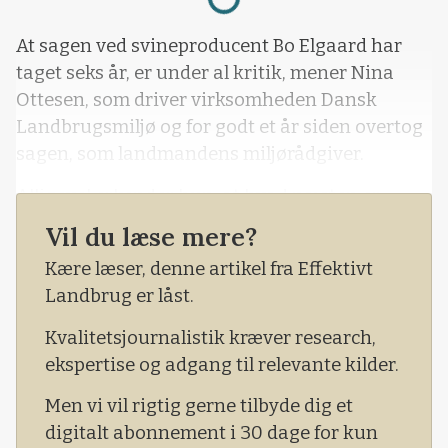
At sagen ved svineproducent Bo Elgaard har
taget seks år, er under al kritik, mener Nina
Ottesen, som driver virksomheden Dansk
Landbrugsmiljø og for godt et år siden overtog
sagen, som landmandens miljørådgiver.
Alligevel erkender hun, at hvad næsten er
endnu mere opsigtsvækkende er, at Bo Elgaard
Vil du læse mere?
langt fra er alene.
Kære læser, denne artikel fra Effektivt
Det skyldes ifølge hende, at der, dengang de nye
Landbrug er låst.
velfærdskrav kom, ikke var klarhed over,
Kvalitetsjournalistik kræver research,
hvordan miljøspalter skulle angives i
ekspertise og adgang til relevante kilder.
forbindelse med husdyrsager.
Men vi vil rigtig gerne tilbyde dig et
digitalt abonnement i 30 dage for kun