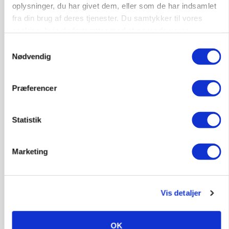
oplysninger, du har givet dem, eller som de har indsamlet
LEDER
Det er en uskik at udlægge et røgslør om
fra din brug af deres tjenester. Du samtykker til vores
økoproduktion
cookies, hvis du fortsætter med at anvende vores
hjemmeside.
Samtykkevalg
Annonce
Nødvendig
Loading...
Præferencer
Statistik
Marketing
Vis detaljer
MASKINER
Forserie til selvkørende skårlægger afprøves i år
OK