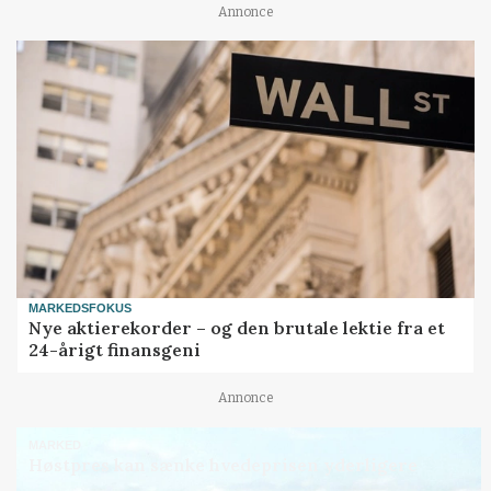
Annonce
MARKEDSFOKUS
Nye aktierekorder – og den brutale lektie fra et
24-årigt finansgeni
Annonce
MARKED
Høstpres kan sænke hvedeprisen yderligere