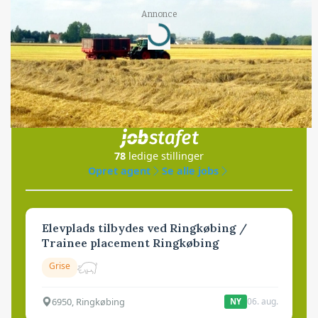
Annonce
Loading...
Jobs
i samarbejde med
78
ledige stillinger
Opret agent
Se alle jobs
Elevplads tilbydes ved Ringkøbing /
Trainee placement Ringkøbing
Grise
6950, Ringkøbing
06. aug.
NY