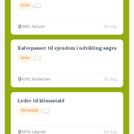
Grise
9681, Ranum
03. aug.
Kalvepasser til ejendom i udvikling søges
Kalve
6392, Bolderslev
03. aug.
Leder til klimastald
Klimastald
9670, Løgstør
03. aug.