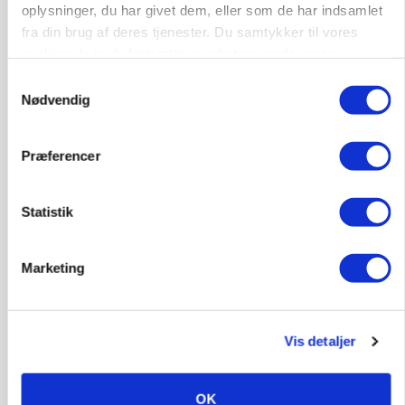
Annonce
oplysninger, du har givet dem, eller som de har indsamlet
fra din brug af deres tjenester. Du samtykker til vores
MASKINER
cookies, hvis du fortsætter med at anvende vores
Forserie til selvkørende skårlægger afprøves i år
hjemmeside.
Samtykkevalg
Loading...
Nødvendig
Annonce
Præferencer
Statistik
Marketing
Vis detaljer
ARRANGEMENT
Markvandring sætter fokus på elefantgræs
OK