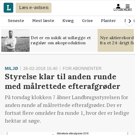
Læs e-avisen
LOGIN
MENU
Seneste
Mest læste
Kvæg
Grise
Planter
Mask
Det er en uskik at udlægge et
Nye aktierekorde
røgslør om økoproduktion
fra et 24-årigt f
MILJØ
26-02-2018 15:40
FOR ABONNENTER
Styrelse klar til anden runde
med målrettede efterafgrøder
På torsdag klokken 7 åbner Landbrugsstyrelsen for
anden runde af målrettede efterafgrøder. Der er
fortsat flere områder fra runde 1, hvor der er ledige
hektar at søge.