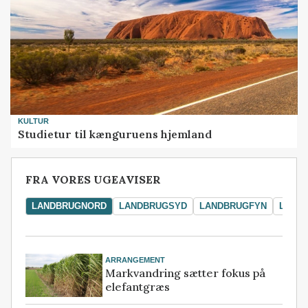
KULTUR
Studietur til kænguruens hjemland
FRA VORES UGEAVISER
LANDBRUGNORD
LANDBRUGSYD
LANDBRUGFYN
LAND
ARRANGEMENT
Markvandring sætter fokus på
elefantgræs