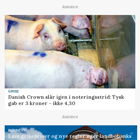
Annonce
GRISE
Danish Crown slår igen i noteringsstrid: Tysk
gab er 3 kroner – ikke 4,30
Annonce
BUSINESS
Lave grisepriser og nye regler øger landbobanks