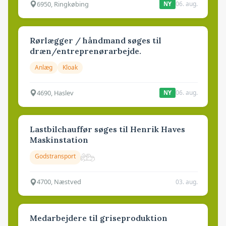
6950, Ringkøbing
06. aug.
NY
Rørlægger / håndmand søges til
dræn/entreprenørarbejde.
Anlæg
Kloak
4690, Haslev
06. aug.
NY
Lastbilchauffør søges til Henrik Haves
Maskinstation
Godstransport
4700, Næstved
03. aug.
Medarbejdere til griseproduktion