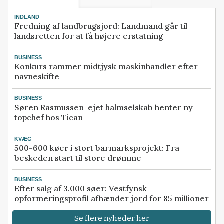
INDLAND
Fredning af landbrugsjord: Landmand går til
landsretten for at få højere erstatning
BUSINESS
Konkurs rammer midtjysk maskinhandler efter
navneskifte
BUSINESS
Søren Rasmussen-ejet halmselskab henter ny
topchef hos Tican
KVÆG
500-600 køer i stort barmarksprojekt: Fra
beskeden start til store drømme
BUSINESS
Efter salg af 3.000 søer: Vestfynsk
opformeringsprofil afhænder jord for 85 millioner
Se flere nyheder her