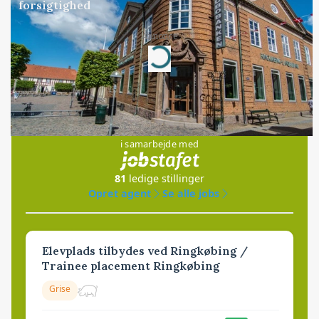
forsigtighed
Annonce
Loading...
Jobs
i samarbejde med
81
ledige stillinger
Opret agent
Se alle jobs
Elevplads tilbydes ved Ringkøbing /
Trainee placement Ringkøbing
Grise