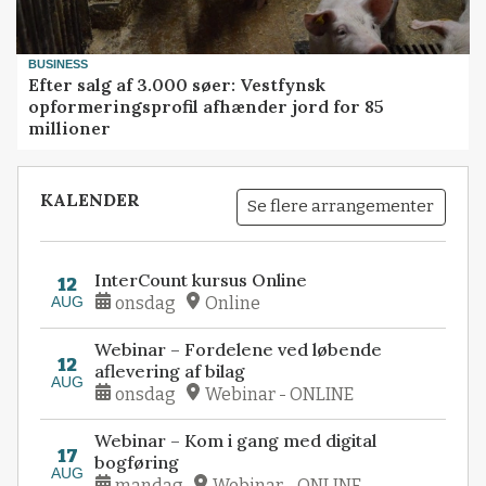
BUSINESS
Efter salg af 3.000 søer: Vestfynsk
opformeringsprofil afhænder jord for 85
millioner
KALENDER
Se flere arrangementer
InterCount kursus Online
12
AUG
onsdag
Online
Webinar – Fordelene ved løbende
12
aflevering af bilag
AUG
onsdag
Webinar - ONLINE
Webinar – Kom i gang med digital
17
bogføring
AUG
mandag
Webinar - ONLINE