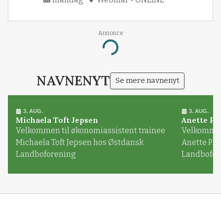
Loading...
Annonce
NAVNENYT
Se mere navnenyt
3. AUG.
3. AUG.
Michaela Toft Jepsen
Anette Pl
Velkommen til økonomiassistent trainee
Velkommen 
Michaela Toft Jepsen hos Østdansk
Anette Pl
Landboforening
Landbofor