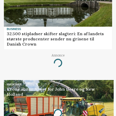
BUSINESS
32.500 stipladser skifter slagteri: En af landets
største producenter sender nu grisene til
Danish Crown
Loading...
Annonce
MASKINER
Krone åbner XDisc for John Deere og New
Holland
Loading...
Annonce