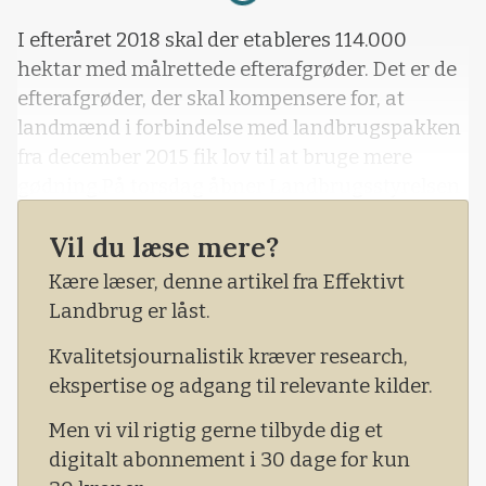
I efteråret 2018 skal der etableres 114.000
hektar med målrettede efterafgrøder. Det er de
efterafgrøder, der skal kompensere for, at
landmænd i forbindelse med landbrugspakken
fra december 2015 fik lov til at bruge mere
gødning.På torsdag åbner Landbrugsstyrelsen
op for anden runde i forbindelse med
Vil du læse mere?
ordningen. Endnu er der dog stadig ledige
hektar at søge om fra 1. runde, meddeler
Kære læser, denne artikel fra Effektivt
Landbrugsstyrelen. Det vil sige den
Landbrug er låst.
ansøgningsrunde, der åbnede 1. februar i de
Kvalitetsjournalistik kræver research,
områder, hvor der er vurderet at være et særligt
ekspertise og adgang til relevante kilder.
indsatsbehov i forhold til grundvand eller et
indsatsbehov i forhold til kystvand med lav
Men vi vil rigtig gerne tilbyde dig et
retention.I en meddelelse fra
digitalt abonnement i 30 dage for kun
Landbrugsstyrelsen lyder det, at det er vigtigt,