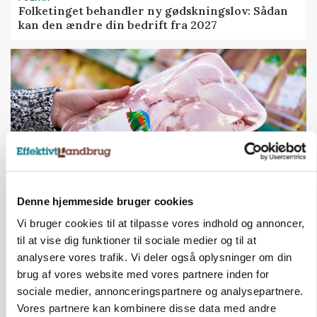
Folketinget behandler ny gødskningslov: Sådan
kan den ændre din bedrift fra 2027
Denne hjemmeside bruger cookies
Vi bruger cookies til at tilpasse vores indhold og annoncer,
MARKEDSFOKUS
Prisgab på 20 kroner pr. kg vokser: Polsk kylling
til at vise dig funktioner til sociale medier og til at
presser markedet
analysere vores trafik. Vi deler også oplysninger om din
brug af vores website med vores partnere inden for
sociale medier, annonceringspartnere og analysepartnere.
Vores partnere kan kombinere disse data med andre