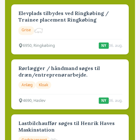
Elevplads tilbydes ved Ringkøbing /
Trainee placement Ringkøbing
Grise
6950, Ringkøbing
06. aug.
NY
Rørlægger / håndmand søges til
dræn/entreprenørarbejde.
Anlæg
Kloak
4690, Haslev
06. aug.
NY
Lastbilchauffør søges til Henrik Haves
Maskinstation
Godstransport