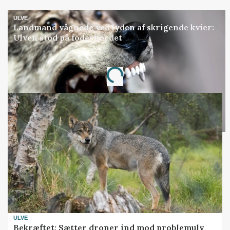
ULVE
Landmand vågnede ved lyden af skrigende kvier:
Ulven stod på foderbordet
Annonce
Loading...
ULVE
Bekræftet: Sætter droner ind mod problemulv