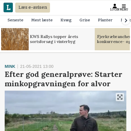
Læs e-avisen
LOGIN
MENU
Seneste
Mest læste
Kvæg
Grise
Planter
Mask
KWS Rallys topper årets
Fjerkræbranchen:
sortsforsøg i vinterbyg
konkurrence- og
MINK
21-05-2021 13:00
Efter god generalprøve: Starter
minkopgravningen for alvor