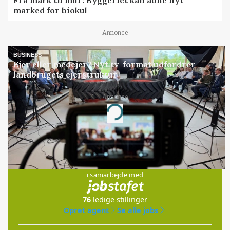
Fra mark til mur: Byggeriet kan åbne nyt
marked for biokul
Annonce
BUSINESS
Ejer eller medejer? Nyt tv-format udfordrer
landbrugets ejerstruktur
Annonce
Loading...
Jobs
i samarbejde med
76
ledige stillinger
Opret agent
Se alle jobs