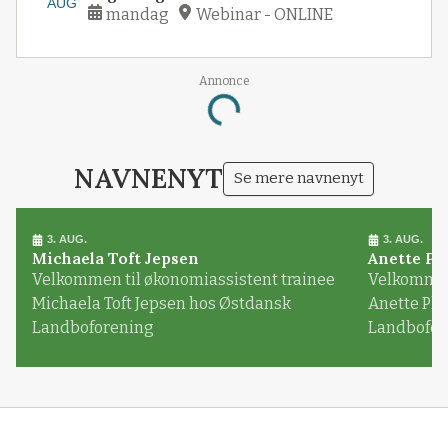
AUG
mandag
Webinar - ONLINE
Annonce
Loading...
NAVNENYT
Se mere navnenyt
3. AUG.
3. AUG.
Michaela Toft Jepsen
Anette Pl
Velkommen til økonomiassistent trainee
Velkommen 
Michaela Toft Jepsen hos Østdansk
Anette Pl
Landboforening
Landbofor