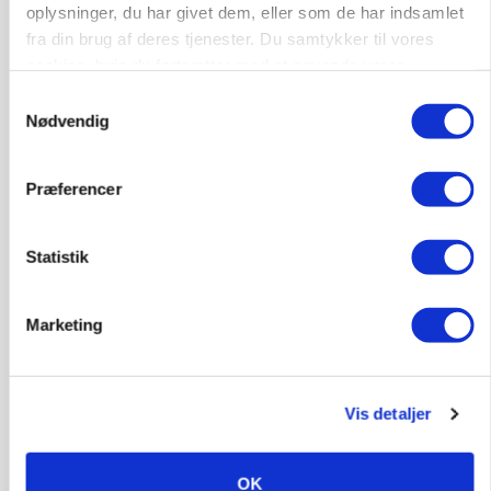
oplysninger, du har givet dem, eller som de har indsamlet
fra din brug af deres tjenester. Du samtykker til vores
cookies, hvis du fortsætter med at anvende vores
hjemmeside.
Samtykkevalg
Nødvendig
Præferencer
GRISE
Rådgiver om DB-Tjek: Små justeringer kan give
store besparelser
Statistik
Annonce
Loading...
Marketing
Vis detaljer
OK