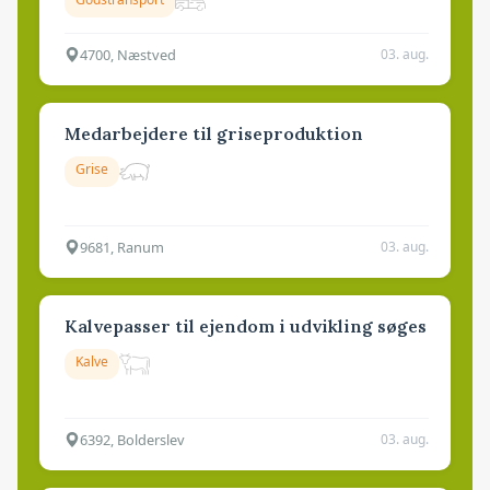
4700, Næstved
03. aug.
Medarbejdere til griseproduktion
Grise
9681, Ranum
03. aug.
Kalvepasser til ejendom i udvikling søges
Kalve
6392, Bolderslev
03. aug.