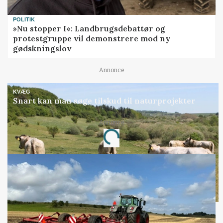
POLITIK
»Nu stopper I«: Landbrugsdebattør og
protestgruppe vil demonstrere mod ny
gødskningslov
Annonce
KVÆG
Snart kan man søge tilskud til naturprojekter
Annonce
Loading...