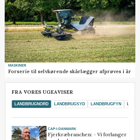
MASKINER
Forserie til selvkørende skårlægger afprøves i år
FRA VORES UGEAVISER
LANDBRUGNORD
LANDBRUGSYD
LANDBRUGFYN
LAND
CAP-I-DANMARK
Fjerkræbranchen: - Vi forlanger