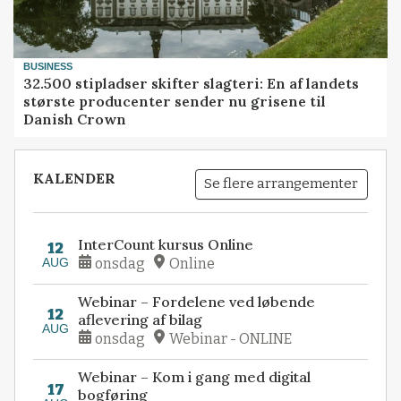
BUSINESS
32.500 stipladser skifter slagteri: En af landets
største producenter sender nu grisene til
Danish Crown
KALENDER
Se flere arrangementer
InterCount kursus Online
12
AUG
onsdag
Online
Webinar – Fordelene ved løbende
12
aflevering af bilag
AUG
onsdag
Webinar - ONLINE
Webinar – Kom i gang med digital
17
bogføring