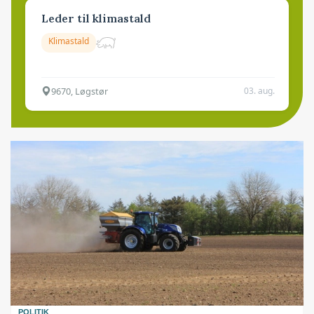
Leder til klimastald
Klimastald
9670, Løgstør
03. aug.
POLITIK