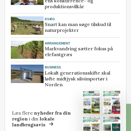
ens konkurrence- og
produktionsvilkår
KVÆG
Snart kan man søge tilskud til
naturprojekter
ARRANGEMENT
Markvandring sætter fokus på
elefantgræs
BUSINESS
Lokalt generationsskifte skal
løfte midtjysk siloimportør i
Norden
Læs flere
nyheder fra din
region
i din
lokale
landbrugsavis