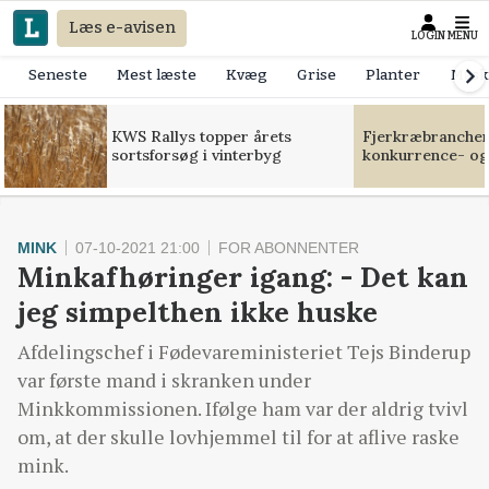
Læs e-avisen
LOGIN
MENU
Seneste
Mest læste
Kvæg
Grise
Planter
Mask
KWS Rallys topper årets
Fjerkræbranchen:
sortsforsøg i vinterbyg
konkurrence- og
MINK
07-10-2021 21:00
FOR ABONNENTER
Minkafhøringer igang: - Det kan
jeg simpelthen ikke huske
Afdelingschef i Fødevareministeriet Tejs Binderup
var første mand i skranken under
Minkkommissionen. Ifølge ham var der aldrig tvivl
om, at der skulle lovhjemmel til for at aflive raske
mink.