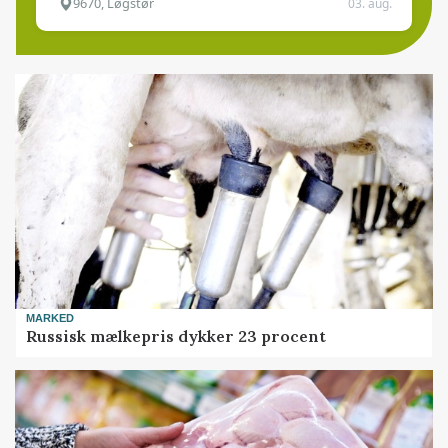
9670, Løgstør
03. aug.
MARKED
Russisk mælkepris dykker 23 procent