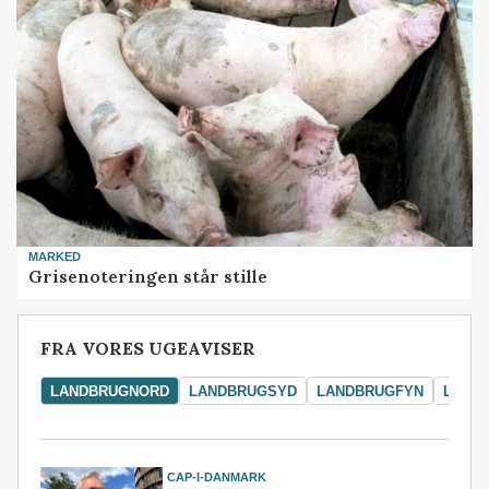
MARKED
Grisenoteringen står stille
FRA VORES UGEAVISER
LANDBRUGNORD
LANDBRUGSYD
LANDBRUGFYN
LAND
CAP-I-DANMARK