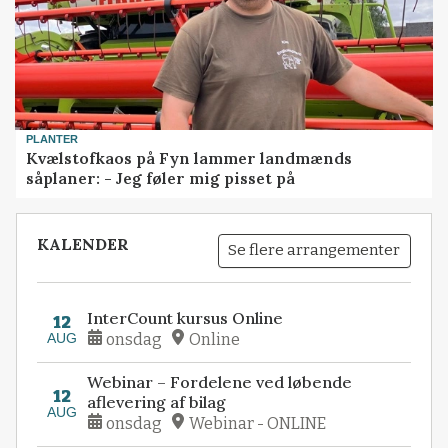
PLANTER
Kvælstofkaos på Fyn lammer landmænds
såplaner: - Jeg føler mig pisset på
KALENDER
Se flere arrangementer
InterCount kursus Online
12
AUG
onsdag
Online
Webinar – Fordelene ved løbende
12
aflevering af bilag
AUG
onsdag
Webinar - ONLINE