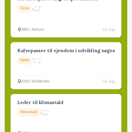
Grise
9681, Ranum
03. aug.
Kalvepasser til ejendom i udvikling søges
Kalve
6392, Bolderslev
03. aug.
Leder til klimastald
Klimastald