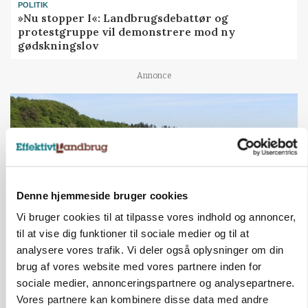
POLITIK
»Nu stopper I«: Landbrugsdebattør og
protestgruppe vil demonstrere mod ny
gødskningslov
Annonce
Denne hjemmeside bruger cookies
Vi bruger cookies til at tilpasse vores indhold og annoncer,
til at vise dig funktioner til sociale medier og til at
analysere vores trafik. Vi deler også oplysninger om din
KVÆG
brug af vores website med vores partnere inden for
Snart kan man søge tilskud til naturprojekter
sociale medier, annonceringspartnere og analysepartnere.
Vores partnere kan kombinere disse data med andre
Annonce