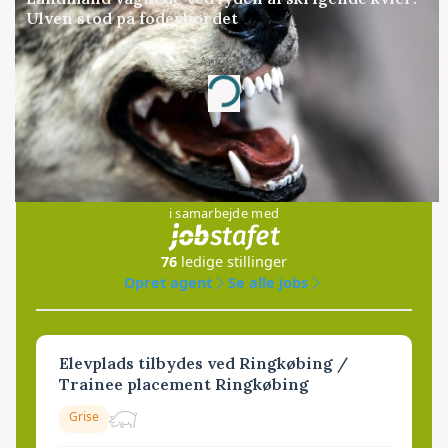
Ulven stod på foderbordet
Annonce
Loading...
Jobs
i samarbejde med
76
ledige stillinger
Opret agent
Se alle jobs
Elevplads tilbydes ved Ringkøbing /
Trainee placement Ringkøbing
Grise