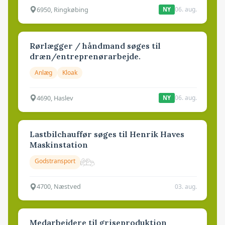
6950, Ringkøbing
06. aug.
NY
Rørlægger / håndmand søges til
dræn/entreprenørarbejde.
Anlæg
Kloak
4690, Haslev
06. aug.
NY
Lastbilchauffør søges til Henrik Haves
Maskinstation
Godstransport
4700, Næstved
03. aug.
Medarbejdere til griseproduktion