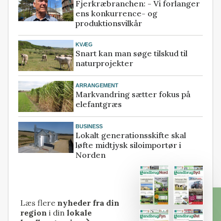
Fjerkræbranchen: - Vi forlanger
ens konkurrence- og
produktionsvilkår
KVÆG
Snart kan man søge tilskud til
naturprojekter
ARRANGEMENT
Markvandring sætter fokus på
elefantgræs
BUSINESS
Lokalt generationsskifte skal
løfte midtjysk siloimportør i
Norden
Læs flere
nyheder fra din
region
i din
lokale