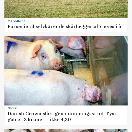
MASKINER
Forserie til selvkørende skårlægger afprøves i år
GRISE
Danish Crown slår igen i noteringsstrid: Tysk
gab er 3 kroner – ikke 4,30