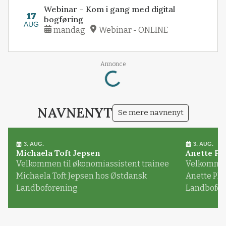
Webinar – Kom i gang med digital
17
bogføring
AUG
mandag
Webinar - ONLINE
Annonce
Loading...
NAVNENYT
Se mere navnenyt
3. AUG.
3. AUG.
Michaela Toft Jepsen
Anette Pl
Velkommen til økonomiassistent trainee
Velkommen 
Michaela Toft Jepsen hos Østdansk
Anette Pl
Landboforening
Landbofor