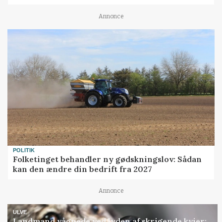
Annonce
POLITIK
Folketinget behandler ny gødskningslov: Sådan
kan den ændre din bedrift fra 2027
Annonce
ULVE
Landmand vågnede ved lyden af skrigende kvier: