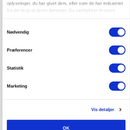
oplysninger, du har givet dem, eller som de har indsamlet
fra din brug af deres tjenester. Du samtykker til vores
PLANTER
Før såmaskinen kører: Her er efterårets største
cookies, hvis du fortsætter med at anvende vores
skadedyrsrisici
hjemmeside.
Samtykkevalg
Nødvendig
Annonce
Loading...
Præferencer
Statistik
Marketing
Vis detaljer
MARKED
OK
Grisebestanden stiger trods svagere