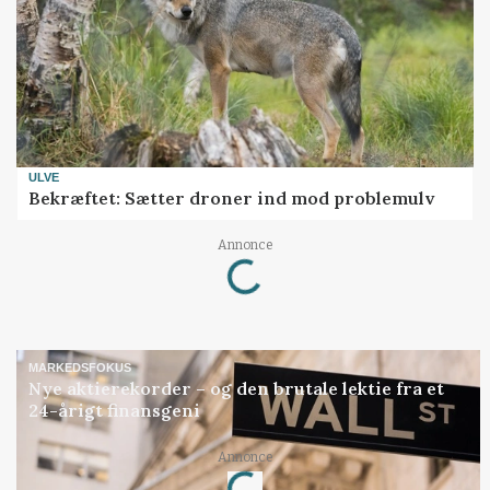
ULVE
Bekræftet: Sætter droner ind mod problemulv
Annonce
Loading...
MARKEDSFOKUS
Nye aktierekorder – og den brutale lektie fra et
24-årigt finansgeni
Annonce