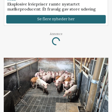
Eksplosive kviepriser ramte nystartet
mælkeproducent: Ét fravalg gav store udsving
Se flere nyheder her
Annonce
Loading...