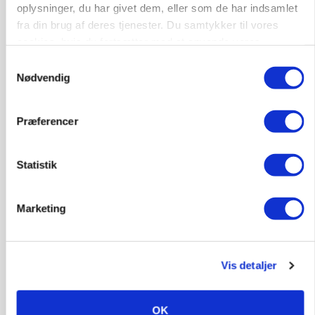
KULTUR
oplysninger, du har givet dem, eller som de har indsamlet
Kendte brands i fødevareklyngen indstillet til ny
fra din brug af deres tjenester. Du samtykker til vores
pris
cookies, hvis du fortsætter med at anvende vores
hjemmeside.
Samtykkevalg
Annonce
Nødvendig
LÆSERBREVE
Den drøje sandhed om prioritet
Præferencer
Loading...
Annonce
Statistik
Marketing
Vis detaljer
OK