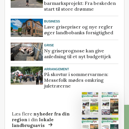
barmarksprojekt: Fra beskeden
start til store drømme
BUSINESS
Lave grisepriser og nye regler
øger landbobanks forsigtighed
GRISE
Ny griseprognose kan give
anledning til et nyt budgettjek
ARRANGEMENT
På skovtur i sommervarmen:
Messefolk mødes omkring
juletræerne
Læs flere
nyheder fra din
region
i din
lokale
landbrugsavis