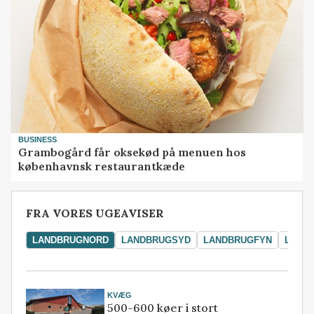
BUSINESS
Grambogård får oksekød på menuen hos
københavnsk restaurantkæde
FRA VORES UGEAVISER
LANDBRUGNORD
LANDBRUGSYD
LANDBRUGFYN
LAND
KVÆG
500-600 køer i stort