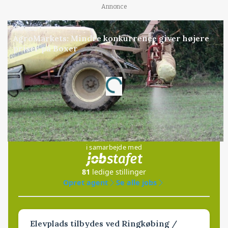
Annonce
MARKED
AgroMarkets: Mindre konkurrence giver højere
priser på Boxer
Annonce
Loading...
Jobs
i samarbejde med
81
ledige stillinger
Opret agent
Se alle jobs
Elevplads tilbydes ved Ringkøbing /