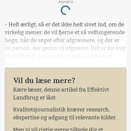
Annonce
Loading...
- Helt ærligt, så er det ikke helt sivet ind, om de
virkelig mener, de vil fjerne et så velfungerende
hegn, når de søger efter afgræssere, og der er
en person, der gerne vil afgræsse. Det er for mig
ubegribeligt. Jeg synes, at begrundelsen er
tynd.
Ordene kommer fra Gitte Kroll, fåreavler og
Vil du læse mere?
indehaver af brandet Thy Lam ved Skjoldborg
Kære læser, denne artikel fra Effektivt
ved Thisted i Midtthy.
Landbrug er låst.
Kvalitetsjournalistik kræver research,
ekspertise og adgang til relevante kilder.
Men vi vil rigtig gerne tilbyde dig et