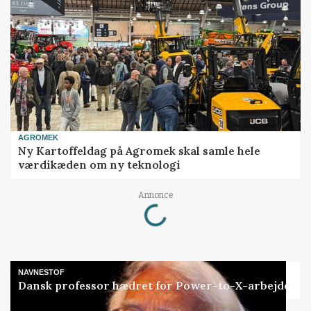
AGROMEK
Ny Kartoffeldag på Agromek skal samle hele
værdikæden om ny teknologi
Loading...
Annonce
NAVNESTOF
Dansk professor hædret for Power-to-X-arbejde