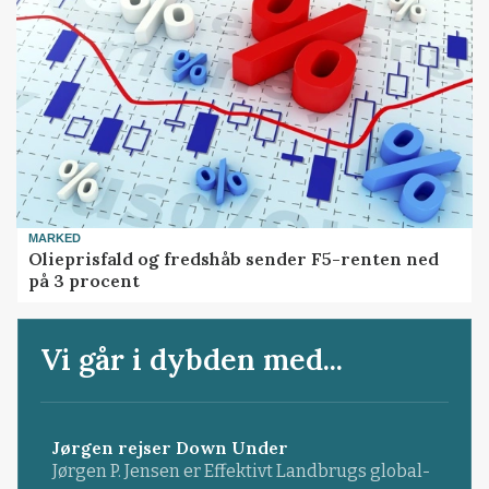
MARKED
Olieprisfald og fredshåb sender F5-renten ned
på 3 procent
Vi går i dybden med...
Jørgen rejser Down Under
Jørgen P. Jensen er Effektivt Landbrugs global-