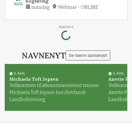
bogføring
AUG
mandag
Webinar - ONLINE
Loading...
Annonce
NAVNENYT
Se mere navnenyt
3. AUG.
3. AUG.
Michaela Toft Jepsen
Anette Pl
Velkommen til økonomiassistent trainee
Velkommen 
Michaela Toft Jepsen hos Østdansk
Anette Pl
Landboforening
Landbofor