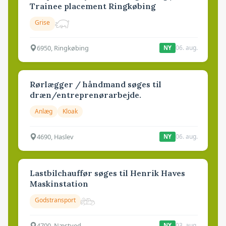
Trainee placement Ringkøbing
Grise
6950, Ringkøbing
06. aug.
NY
Rørlægger / håndmand søges til
dræn/entreprenørarbejde.
Anlæg
Kloak
4690, Haslev
06. aug.
NY
Lastbilchauffør søges til Henrik Haves
Maskinstation
Godstransport
4700, Næstved
03. aug.
NY