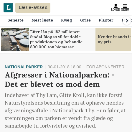
Læs e-avisen
LOGIN
MENU
Seneste
Mest læste
Kvæg
Grise
Planter
Mask
Efter lån på 182 millioner:
Sindal Biogas vil fordoble
Kendte brands i f
produktionen og behandle
ny pris
800.000 ton biomasse
NATIONALPARKER
30-01-2018 18:00
FOR ABONNENTER
Afgræsser i Nationalparken: -
Det er blevet os mod dem
Indehaver af Thy Lam, Gitte Kroll, kan ikke forstå
Naturstyrelsens beslutning om at ophæve hendes
afgræsningsaftale i Nationalpark Thy. Hun føler, at
stemningen om parken er vendt fra glæde og
samarbejde til fortvivlelse og uvished.