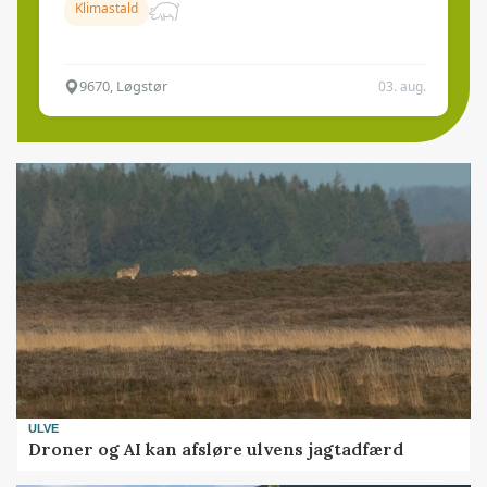
Klimastald
9670, Løgstør
03. aug.
ULVE
Droner og AI kan afsløre ulvens jagtadfærd