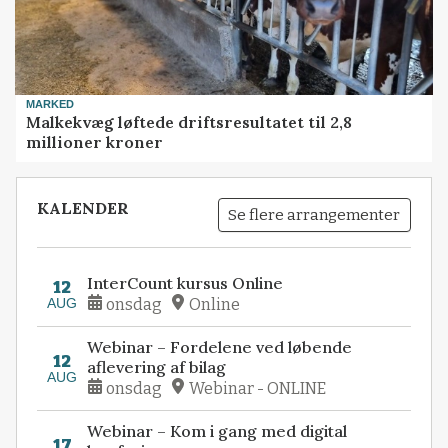
MARKED
Malkekvæg løftede driftsresultatet til 2,8
millioner kroner
KALENDER
Se flere arrangementer
InterCount kursus Online
12
AUG
onsdag
Online
Webinar – Fordelene ved løbende
12
aflevering af bilag
AUG
onsdag
Webinar - ONLINE
Webinar – Kom i gang med digital
17