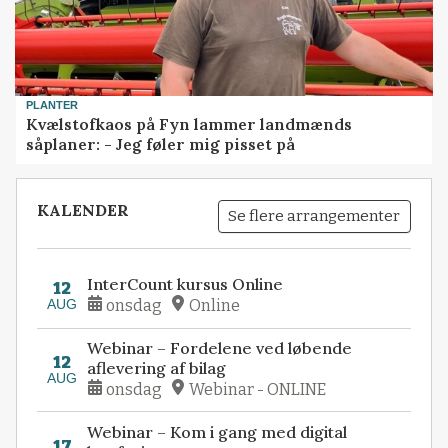
PLANTER
Kvælstofkaos på Fyn lammer landmænds
såplaner: - Jeg føler mig pisset på
KALENDER
Se flere arrangementer
InterCount kursus Online
12
AUG
onsdag
Online
Webinar – Fordelene ved løbende
12
aflevering af bilag
AUG
onsdag
Webinar - ONLINE
Webinar – Kom i gang med digital
17