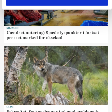
MARKED
Uændret notering: Spæde lyspunkter i fortsat
presset marked for oksekød
ULVE
Bekræftet: Sætter droner ind mod problemulv