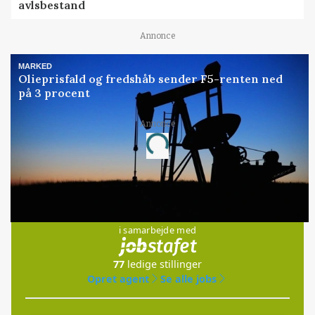
avlsbestand
Annonce
MARKED
Olieprisfald og fredshåb sender F5-renten ned
på 3 procent
Annonce
Loading...
Jobs
i samarbejde med
77
ledige stillinger
Opret agent
Se alle jobs