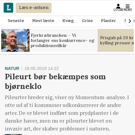
Læs e-avisen
LOGIN
MENU
Seneste
Mest læste
Kvæg
Grise
Planter
Mask
Fjerkræbranchen: - Vi
Prisgab på 20 kr
forlanger ens konkurrence- og
kylling presser 
produktionsvilkår
NATUR
18-05-2019 14:22
Pileurt bør bekæmpes som
bjørneklo
Pileurter breder sig, viser ny Momentum-analyse. I
otte ud af ti kommuner udkonkurrerer de andre
arter. De er blevet indført som prydplanter i de
danske haver, men nu er pileurter blevet en
invasiv art, der skaber problemer i naturen.