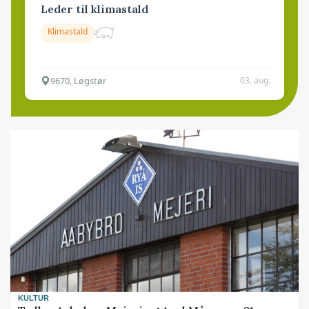
Leder til klimastald
Klimastald
9670, Løgstør
03. aug.
KULTUR