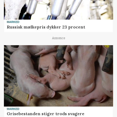
MARKED
Russisk mælkepris dykker 23 procent
Annonce
MARKED
Grisebestanden stiger trods svagere