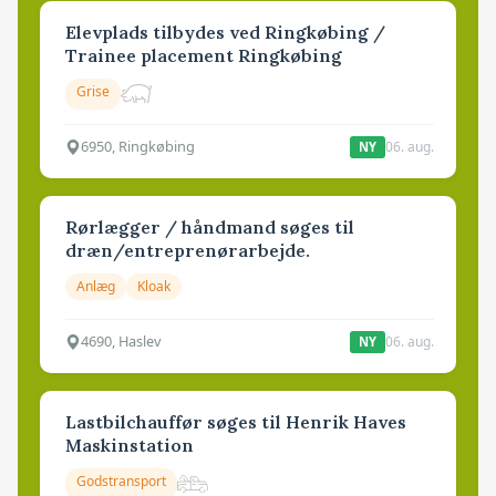
Elevplads tilbydes ved Ringkøbing /
Trainee placement Ringkøbing
Grise
6950, Ringkøbing
06. aug.
NY
Rørlægger / håndmand søges til
dræn/entreprenørarbejde.
Anlæg
Kloak
4690, Haslev
06. aug.
NY
Lastbilchauffør søges til Henrik Haves
Maskinstation
Godstransport