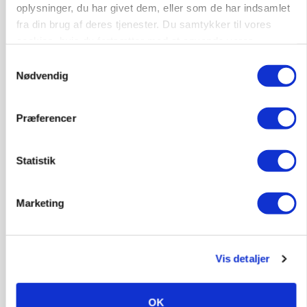
oplysninger, du har givet dem, eller som de har indsamlet
fra din brug af deres tjenester. Du samtykker til vores
cookies, hvis du fortsætter med at anvende vores
KVÆG
Snart kan man søge tilskud til naturprojekter
hjemmeside.
Samtykkevalg
Nødvendig
Annonce
Præferencer
PLANTER
Før såmaskinen kører: Her er efterårets største
skadedyrsrisici
Statistik
Loading...
Annonce
Marketing
Vis detaljer
OK