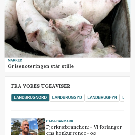
MARKED
Grisenoteringen står stille
FRA VORES UGEAVISER
LANDBRUGNORD
LANDBRUGSYD
LANDBRUGFYN
LAND
CAP-I-DANMARK
Fjerkræbranchen: - Vi forlanger
ens konkurrence- og