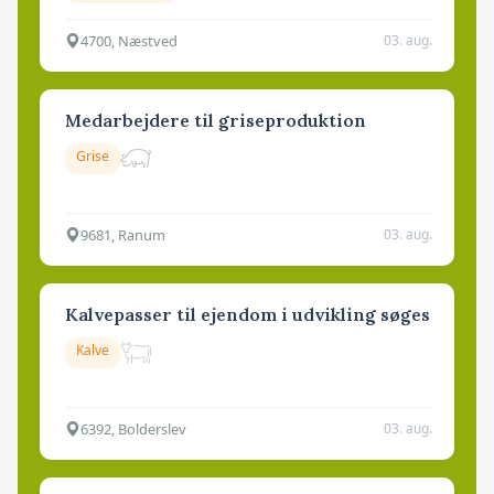
4700, Næstved
03. aug.
Medarbejdere til griseproduktion
Grise
9681, Ranum
03. aug.
Kalvepasser til ejendom i udvikling søges
Kalve
6392, Bolderslev
03. aug.