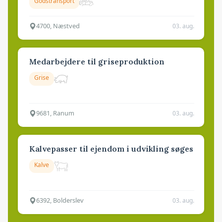
Godstransport
4700, Næstved
03. aug.
Medarbejdere til griseproduktion
Grise
9681, Ranum
03. aug.
Kalvepasser til ejendom i udvikling søges
Kalve
6392, Bolderslev
03. aug.