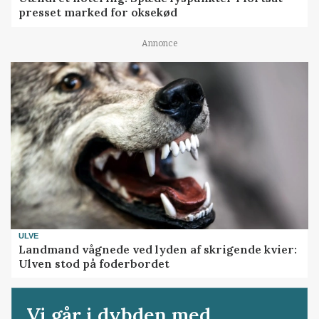
presset marked for oksekød
Annonce
ULVE
Landmand vågnede ved lyden af skrigende kvier:
Ulven stod på foderbordet
Vi går i dybden med...