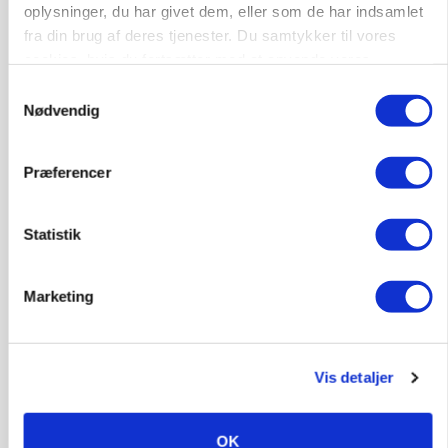
oplysninger, du har givet dem, eller som de har indsamlet
fra din brug af deres tjenester. Du samtykker til vores
cookies, hvis du fortsætter med at anvende vores
PLANTER
hjemmeside.
Samtykkevalg
Kvælstofkaos på Fyn lammer landmænds
Nødvendig
såplaner: - Jeg føler mig pisset på
Annonce
Præferencer
Statistik
Marketing
Vis detaljer
GRISE
OK