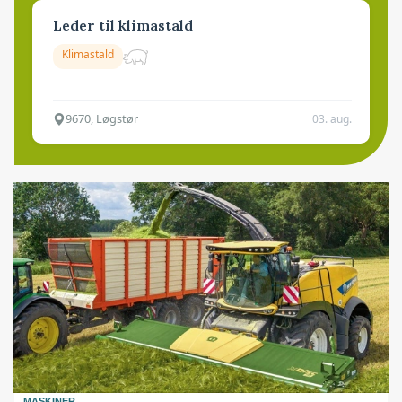
Leder til klimastald
Klimastald
9670, Løgstør
03. aug.
MASKINER