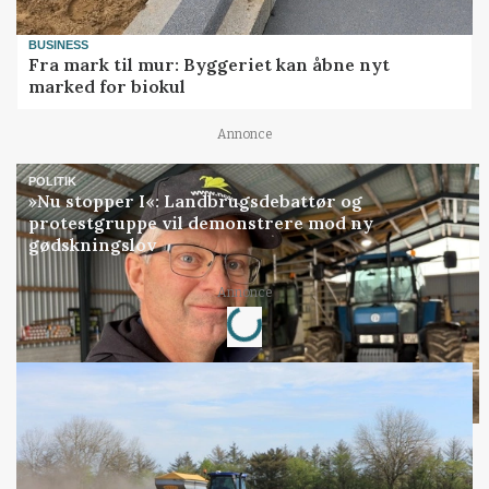
BUSINESS
Fra mark til mur: Byggeriet kan åbne nyt
marked for biokul
Annonce
POLITIK
»Nu stopper I«: Landbrugsdebattør og
protestgruppe vil demonstrere mod ny
gødskningslov
Annonce
Loading...