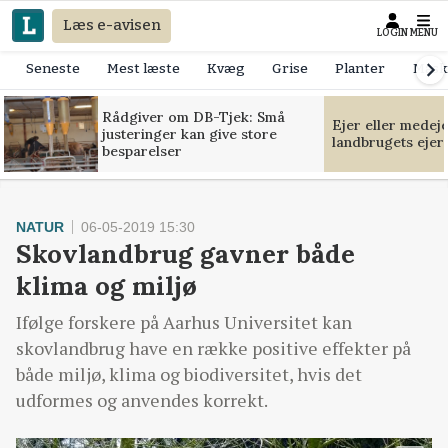
Læs e-avisen
LOGIN
MENU
Seneste
Mest læste
Kvæg
Grise
Planter
Mask
Rådgiver om DB-Tjek: Små
Ejer eller medej
justeringer kan give store
landbrugets ejer
besparelser
NATUR
06-05-2019 15:30
Skovlandbrug gavner både
klima og miljø
Ifølge forskere på Aarhus Universitet kan
skovlandbrug have en række positive effekter på
både miljø, klima og biodiversitet, hvis det
udformes og anvendes korrekt.