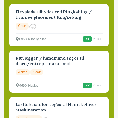
Elevplads tilbydes ved Ringkøbing /
Trainee placement Ringkøbing
Grise
6950, Ringkøbing
06. aug.
NY
Rørlægger / håndmand søges til
dræn/entreprenørarbejde.
Anlæg
Kloak
4690, Haslev
06. aug.
NY
Lastbilchauffør søges til Henrik Haves
Maskinstation