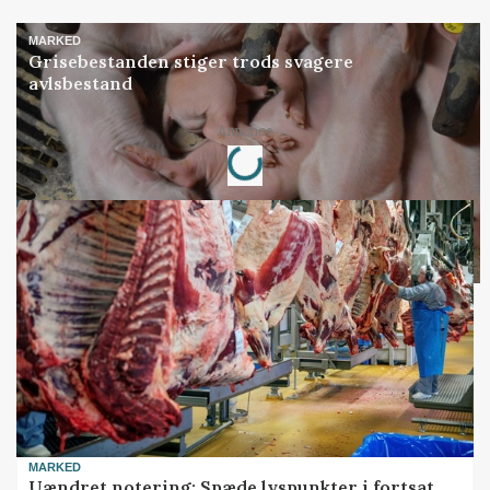
MARKED
Grisebestanden stiger trods svagere
avlsbestand
Annonce
Loading...
MARKED
Uændret notering: Spæde lyspunkter i fortsat