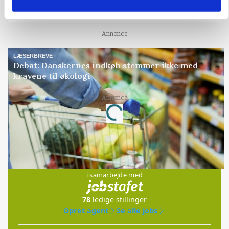
Svineproducenter kalder Danish Crowns
notering en katastrofe
Annonce
LÆSERBREVE
Debat: Danskernes indkøb stemmer ikke med
kravene til økologi
Loading...
Annonce
Jobs
i samarbejde med
78
ledige stillinger
Opret agent
Se alle jobs