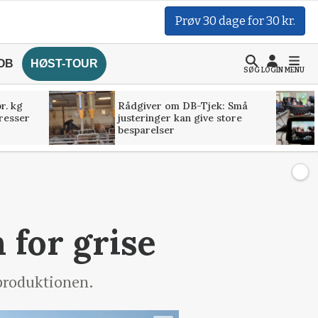
Prøv 30 dage for 30 kr.
OB
HØST-TOUR
SØG
LOGIN
MENU
r. kg
Rådgiver om DB-Tjek: Små
presser
justeringer kan give store
besparelser
 for grise
eproduktionen.