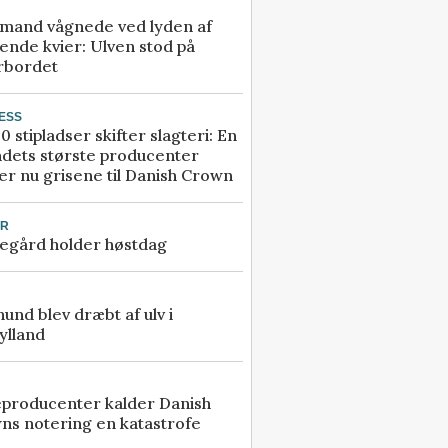
mand vågnede ved lyden af
ende kvier: Ulven stod på
rbordet
ESS
0 stipladser skifter slagteri: En
ndets største producenter
r nu grisene til Danish Crown
UR
egård holder høstdag
 hund blev dræbt af ulv i
ylland
eproducenter kalder Danish
ns notering en katastrofe