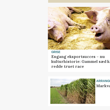
GRISE
Engang eksportsucces – nu
kulturhistorie: Gammel sæd 
redde truet race
ARRANG
Markva