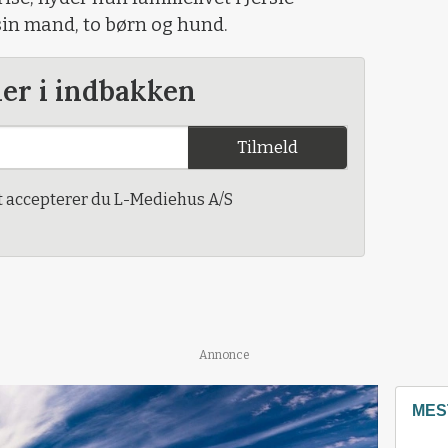
sin mand, to børn og hund.
der i indbakken
Tilmeld
t accepterer du L-Mediehus A/S
Annonce
MES