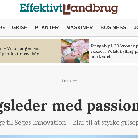
ÆG
GRISE
PLANTER
MASKINER
BUSINESS
J
Prisgab på 20 kroner p
 - Vi forlanger ens
vokser: Polsk kylling 
 produktionsvilkår
markedet
Annonce
gsleder med passion
e til Seges Innovation – klar til at styrke gris