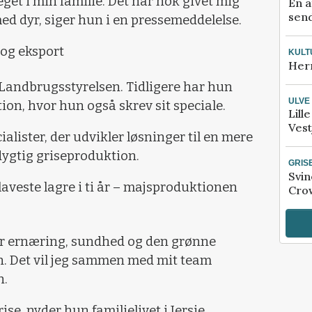
eget i min familie. Det har nok givet mig
En a
send
med dyr, siger hun i en pressemeddelelse.
 og eksport
KULT
Her
 Landbrugsstyrelsen. Tidligere har hun
ULVE
ion, hvor hun også skrev sit speciale.
Lill
Vest
ialister, der udvikler løsninger til en mere
ygtig griseproduktion.
GRIS
Svin
aveste lagre i ti år – majsproduktionen
Crow
for ernæring, sundhed og den grønne
n. Det vil jeg sammen med mit team
n.
se, nyder hun familielivet i Jersie