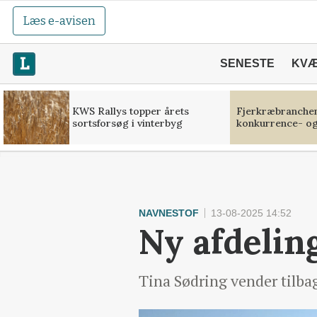
Læs e-avisen
SENESTE
KV
KWS Rallys topper årets
Fjerkræbranchen:
sortsforsøg i vinterbyg
konkurrence- og
NAVNESTOF
13-08-2025 14:52
Ny afdelin
Tina Sødring vender tilbag