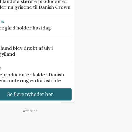
f landets største producenter
er nu grisene til Danish Crown
UR
regård holder høstdag
e hund blev dræbt af ulv i
jylland
E
eproducenter kalder Danish
ns notering en katastrofe
Se flere nyheder her
Annonce