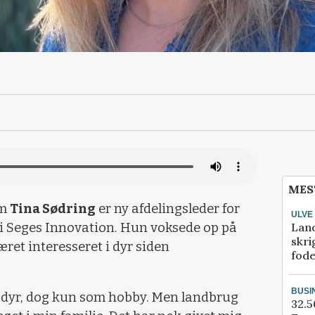
MES
om
Tina Sødring
er ny afdelingsleder for
ULVE
Lan
 i Seges Innovation. Hun voksede op på
skri
ret interesseret i dyr siden
fod
BUSI
e dyr, dog kun som hobby. Men landbrug
32.5