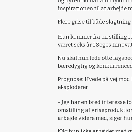
og dyrehold har altid fyldt m
inspirationen til at arbejde 
Flere grise til både slagtning
Hun kommer fra en stilling i
været seks år i Seges Innovat
Nu skal hun lede otte fagspec
bæredygtig og konkurrenced
Prognose: Hvede på vej mod l
eksploderer
- Jeg har en bred interesse 
omstilling af griseproduktio
arbejde videre med, siger hu
Når hun ikke arbejder med gri