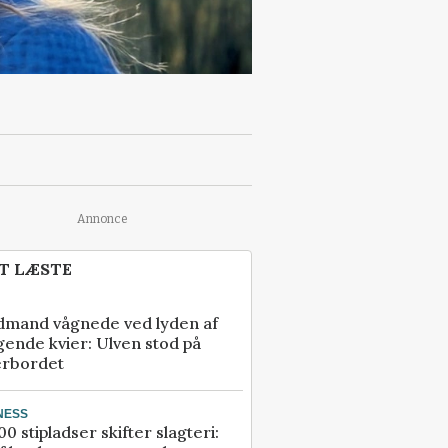
Annonce
T LÆSTE
dmand vågnede ved lyden af
gende kvier: Ulven stod på
erbordet
NESS
00 stipladser skifter slagteri: