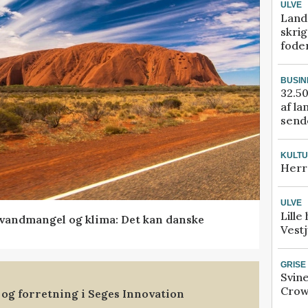
ULVE
Land
skrig
fode
BUSIN
32.50
af la
sende
KULT
Herr
ULVE
Lille
vandmangel og klima: Det kan danske
Vestj
GRISE
Svin
Crow
 og forretning i Seges Innovation