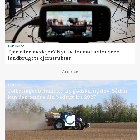
BUSINESS
Ejer eller medejer? Nyt tv-format udfordrer
landbrugets ejerstruktur
Annonce
POLITIK
Folketinget behandler ny gødskningslov: Sådan
kan den ændre din bedrift fra 2027
Annonce
Loading...