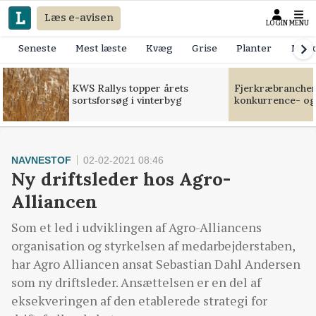
Læs e-avisen
LOGIN
MENU
Seneste
Mest læste
Kvæg
Grise
Planter
Mask
KWS Rallys topper årets
Fjerkræbranchen:
sortsforsøg i vinterbyg
konkurrence- og
NAVNESTOF
02-02-2021 08:46
Ny driftsleder hos Agro-
Alliancen
Som et led i udviklingen af Agro-Alliancens
organisation og styrkelsen af medarbejderstaben,
har Agro Alliancen ansat Sebastian Dahl Andersen
som ny driftsleder. Ansættelsen er en del af
eksekveringen af den etablerede strategi for