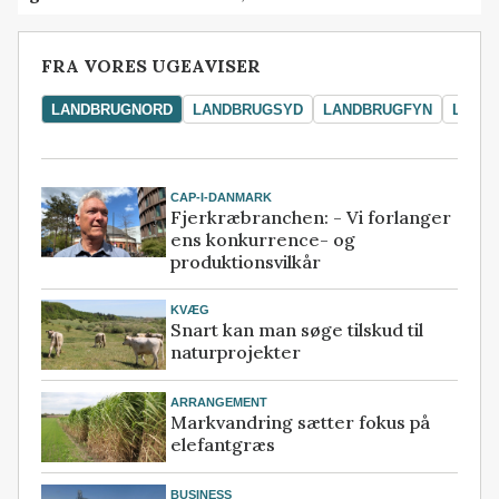
FRA VORES UGEAVISER
LANDBRUGNORD
LANDBRUGSYD
LANDBRUGFYN
LAND
CAP-I-DANMARK
Fjerkræbranchen: - Vi forlanger
ens konkurrence- og
produktionsvilkår
KVÆG
Snart kan man søge tilskud til
naturprojekter
ARRANGEMENT
Markvandring sætter fokus på
elefantgræs
BUSINESS