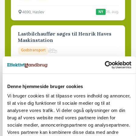
4690, Haslev
06. aug.
NY
Lastbilchauffør søges til Henrik Haves
Maskinstation
Godstransport
4700, Næstved
03. aug.
Denne hjemmeside bruger cookies
Medarbejdere til griseproduktion
Vi bruger cookies til at tilpasse vores indhold og annoncer,
Grise
til at vise dig funktioner til sociale medier og til at
analysere vores trafik. Vi deler også oplysninger om din
brug af vores website med vores partnere inden for
9681, Ranum
03. aug.
sociale medier, annonceringspartnere og analysepartnere.
Vores partnere kan kombinere disse data med andre