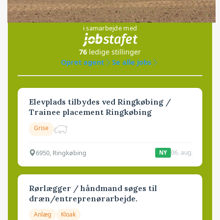
Jobs
i samarbejde med
76
ledige stillinger
Opret agent
Se alle jobs
Elevplads tilbydes ved Ringkøbing /
Trainee placement Ringkøbing
Grise
6950, Ringkøbing
06. aug.
NY
Rørlægger / håndmand søges til
dræn/entreprenørarbejde.
Anlæg
Kloak