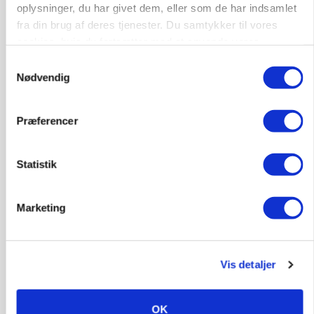
oplysninger, du har givet dem, eller som de har indsamlet
Kalvepasser til ejendom i udvikling søges
fra din brug af deres tjenester. Du samtykker til vores
Kalve
cookies, hvis du fortsætter med at anvende vores
hjemmeside.
Samtykkevalg
Nødvendig
6392, Bolderslev
03. aug.
Præferencer
Leder til klimastald
Klimastald
Statistik
9670, Løgstør
03. aug.
Marketing
Vis detaljer
OK