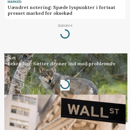
MARKED
Uændret notering: Spæde lyspunkter i fortsat
presset marked for oksekød
Loading...
Annonce
ULVE
Bekræftet: Sætter droner ind mod problemulv
Loading...
Annonce