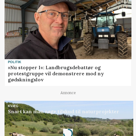
POLITIK
»Nu stopper I«: Landbrugsdebattør og
protestgruppe vil demonstrere mod ny
gødskningslov
Annonce
KVÆG
Snart kan man søge tilskud til naturprojekter
Loading...
Annonce