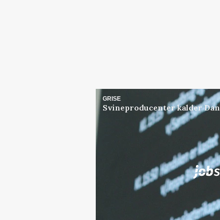
GRISE
Svineproducenter kalder Dan
Jobs
i samarbejde med
Elevplads tilbydes ved Ri