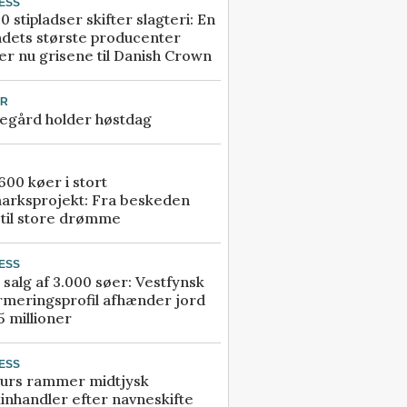
ESS
0 stipladser skifter slagteri: En
ndets største producenter
r nu grisene til Danish Crown
UR
egård holder høstdag
00 køer i stort
arksprojekt: Fra beskeden
 til store drømme
ESS
 salg af 3.000 søer: Vestfynsk
rmeringsprofil afhænder jord
5 millioner
ESS
urs rammer midtjysk
inhandler efter navneskifte