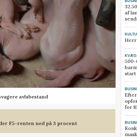
BUSIN
32.50
af la
sende
KULT
Herr
KVÆG
500-6
barm
start
BUSIN
Efter
svagere avlsbestand
opfo
for 8
nder F5-renten ned på 3 procent
BUSIN
Konk
mask