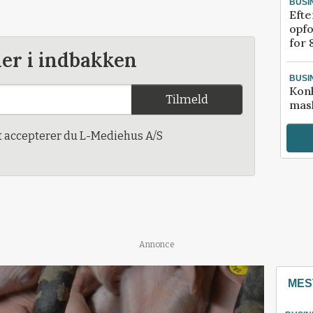
BUSI
Efte
opfo
for 
der i indbakken
BUSI
Kon
Tilmeld
mask
t accepterer du L-Mediehus A/S
Annonce
MES