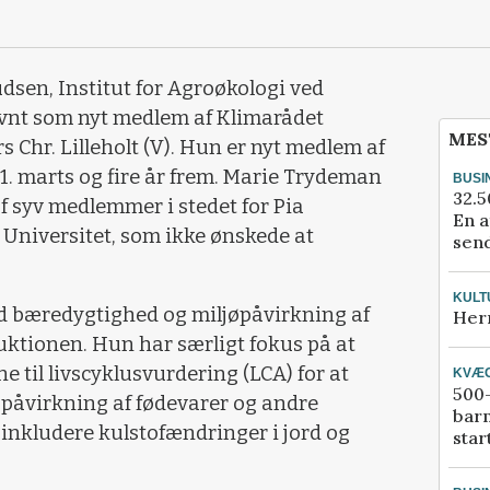
sen, Institut for Agroøkologi ved
vnt som nyt medlem af Klimarådet
MES
 Chr. Lilleholt (V). Hun er nyt medlem af
1. marts og fire år frem. Marie Trydeman
BUSI
32.5
 syv medlemmer i stedet for Pia
En a
 Universitet, som ikke ønskede at
send
KULT
d bæredygtighed og miljøpåvirkning af
Her
ktionen. Hun har særligt fokus på at
 til livscyklusvurdering (LCA) for at
KVÆ
500-
øpåvirkning af fødevarer og andre
bar
inkludere kulstofændringer i jord og
star