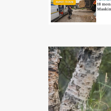
HØST-TOUR
18 mon
Maskin