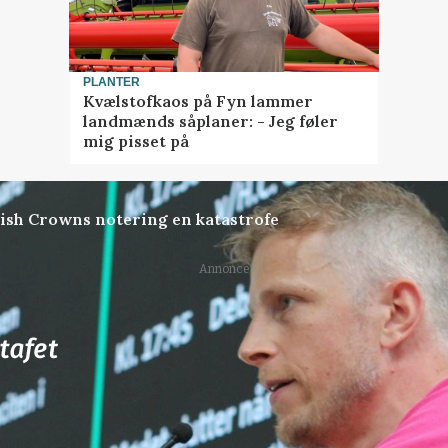
PLANTER
Kvælstofkaos på Fyn lammer
landmænds såplaner: - Jeg føler
mig pisset på
ish Crowns notering en katastrofe
Annonce
78
ledige stillinger
ngkøbing / Trainee
Rørlægger / håndmand s