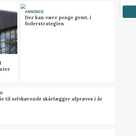
ANNONCE
Der kan være penge gemt, i
foderstrategien
l
nter
ER
ie til selvkørende skårlægger afprøves i år
R