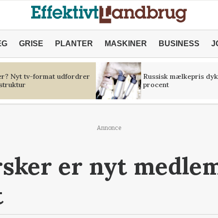
ÆG
GRISE
PLANTER
MASKINER
BUSINESS
J
er? Nyt tv-format udfordrer
Russisk mælkepris dyk
struktur
procent
Annonce
sker er nyt medlem
t