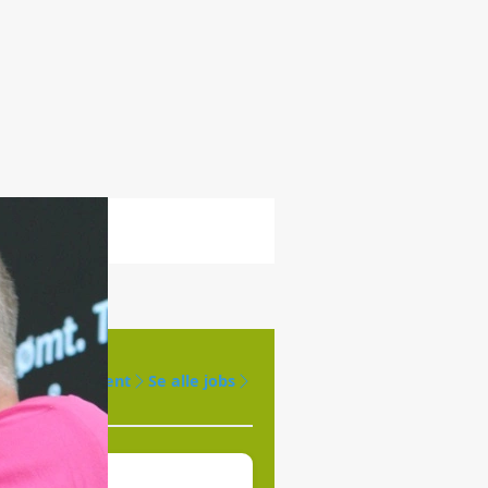
Opret agent
Se alle jobs
øges til