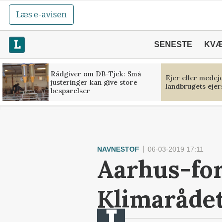
Læs e-avisen
SENESTE
KV
Rådgiver om DB-Tjek: Små
Ejer eller medej
justeringer kan give store
landbrugets ejer
besparelser
NAVNESTOF
06-03-2019 17:11
Aarhus-for
Klimaråde