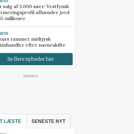
NESS
r salg af 3.000 søer: Vestfynsk
rmeringsprofil afhænder jord
85 millioner
NESS
kurs rammer midtjysk
inhandler efter navneskifte
Se flere nyheder her
Annonce
T LÆSTE
SENESTE NYT