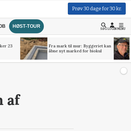
Prøv 30 dage for 30 kr.
OB
HØST-TOUR
SØG
LOGIN
MENU
ker 23
Fra mark til mur: Byggeriet kan
åbne nyt marked for biokul
 af