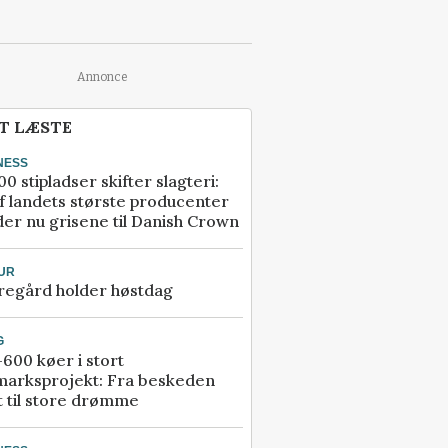
Annonce
T LÆSTE
NESS
00 stipladser skifter slagteri:
f landets største producenter
er nu grisene til Danish Crown
UR
regård holder høstdag
G
600 køer i stort
marksprojekt: Fra beskeden
t til store drømme