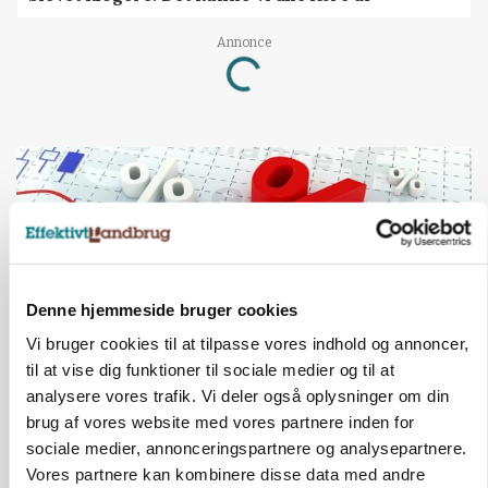
Annonce
Loading...
Denne hjemmeside bruger cookies
Vi bruger cookies til at tilpasse vores indhold og annoncer,
til at vise dig funktioner til sociale medier og til at
analysere vores trafik. Vi deler også oplysninger om din
MARKED
brug af vores website med vores partnere inden for
Olieprisfald og fredshåb sender F5-renten ned
sociale medier, annonceringspartnere og analysepartnere.
på 3 procent
Vores partnere kan kombinere disse data med andre