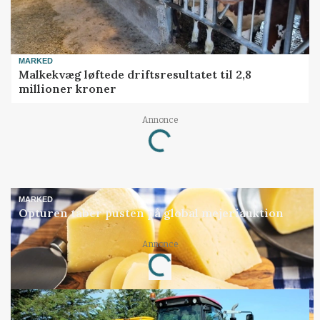
MARKED
Malkekvæg løftede driftsresultatet til 2,8
millioner kroner
Annonce
Loading...
MARKED
Opturen taber pusten på global mejeriauktion
Annonce
Loading...