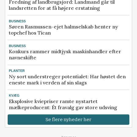
Fredning af landbrugsjord: Landmand går til
landsretten for at få højere erstatning
BUSINESS
Søren Rasmussen-ejet halmselskab henter ny
topchef hos Tican
BUSINESS
Konkurs rammer midtjysk maskinhandler efter
navneskifte
PLANTER
Ny sort understreger potentialet: Har høstet den
eneste mark i verden af sin slags
KVÆG
Eksplosive kviepriser ramte nystartet
mælkeproducent: Ét fravalg gav store udsving
Se flere nyheder her