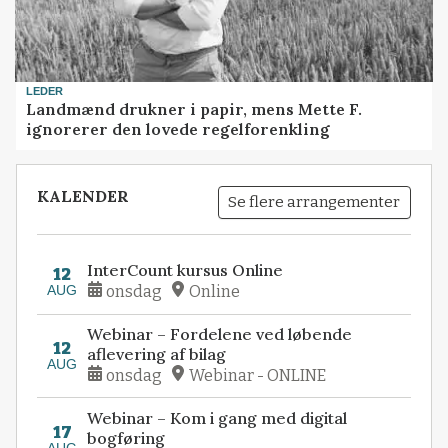
LEDER
Landmænd drukner i papir, mens Mette F.
ignorerer den lovede regelforenkling
KALENDER
Se flere arrangementer
InterCount kursus Online
12
AUG
onsdag
Online
Webinar – Fordelene ved løbende
12
aflevering af bilag
AUG
onsdag
Webinar - ONLINE
Webinar – Kom i gang med digital
17
bogføring
AUG