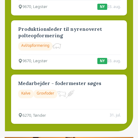
9670, Løgstør
03. aug.
NY
Produktionsleder til nyrenoveret
polteopformering
Avl/opformering
9670, Løgstør
03. aug.
NY
Medarbejder - fodermester søges
Kalve
Grovfoder
6270, Tønder
31. jul.