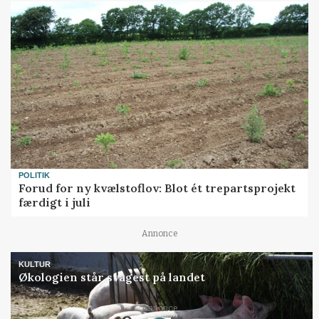
POLITIK
Forud for ny kvælstoflov: Blot ét trepartsprojekt
færdigt i juli
Annonce
KULTUR
Økologien står svagest på landet
Annonce