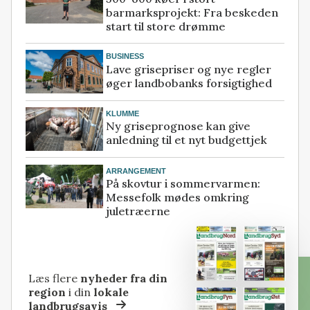
barmarksprojekt: Fra beskeden
start til store drømme
BUSINESS
Lave grisepriser og nye regler
øger landbobanks forsigtighed
KLUMME
Ny griseprognose kan give
anledning til et nyt budgettjek
ARRANGEMENT
På skovtur i sommervarmen:
Messefolk mødes omkring
juletræerne
Læs flere
nyheder fra din
region
i din
lokale
landbrugsavis