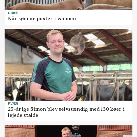
GRISE
Når søerne puster i varmen
KVÆG
25-årige Simon blev selvstændig med 130 køer i
lejede stalde