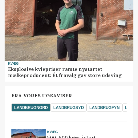
KVÆG
Eksplosive kviepriser ramte nystartet
mælkeproducent: Ét fravalg gav store udsving
FRA VORES UGEAVISER
LANDBRUGNORD
LANDBRUGSYD
LANDBRUGFYN
LAND
KVÆG
500-600 køer i stort