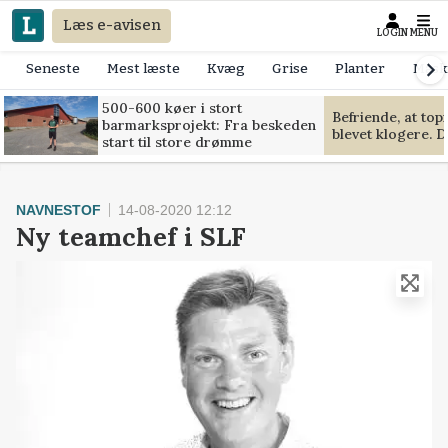
Læs e-avisen
LOGIN
MENU
Seneste
Mest læste
Kvæg
Grise
Planter
Mask
500-600 køer i stort
Befriende, at to
barmarksprojekt: Fra beskeden
blevet klogere. D
start til store drømme
NAVNESTOF
14-08-2020 12:12
Ny teamchef i SLF