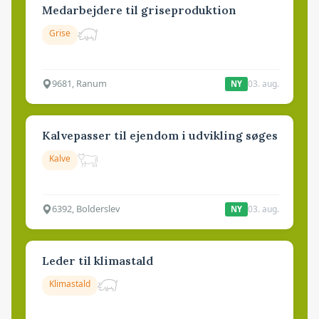
Medarbejdere til griseproduktion
Grise
9681, Ranum
03. aug.
NY
Kalvepasser til ejendom i udvikling søges
Kalve
6392, Bolderslev
03. aug.
NY
Leder til klimastald
Klimastald