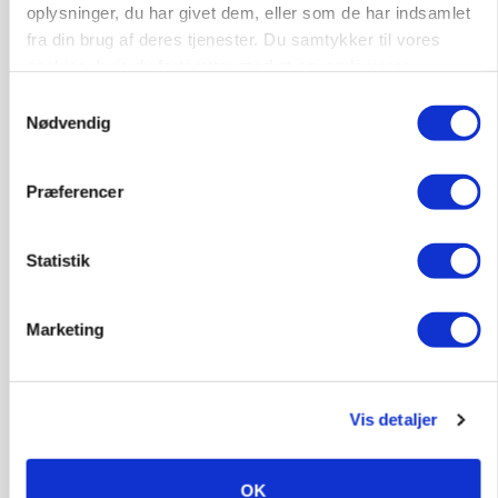
oplysninger, du har givet dem, eller som de har indsamlet
Annonce
fra din brug af deres tjenester. Du samtykker til vores
cookies, hvis du fortsætter med at anvende vores
hjemmeside.
Samtykkevalg
Nødvendig
Præferencer
Statistik
BUSINESS
Marketing
Lave grisepriser og nye regler øger landbobanks
forsigtighed
Annonce
Vis detaljer
BUSINESS
Grambogård får oksekød på menuen hos
OK
københavnsk restaurantkæde