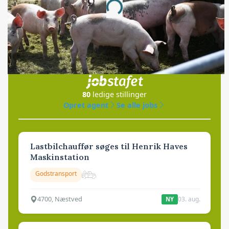
Loading...
Jobs
i samarbejde med
80
ledige stillinger
Opret agent
Se alle jobs
Lastbilchauffør søges til Henrik Haves
Maskinstation
Godstransport
4700, Næstved
03. aug.
NY