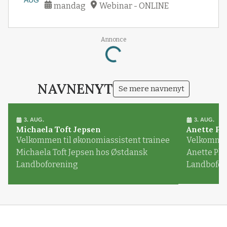
mandag
Webinar - ONLINE
Annonce
Loading...
NAVNENYT
Se mere navnenyt
3. AUG.
3. AUG.
Michaela Toft Jepsen
Anette Pl
Velkommen til økonomiassistent trainee
Velkommen 
Michaela Toft Jepsen hos Østdansk
Anette Pl
Landboforening
Landbofor