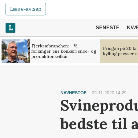
Læs e-avisen
SENESTE
KV
Fjerkræbranchen: - Vi
Prisgab på 20 kr
forlanger ens konkurrence- og
kylling presser 
produktionsvilkår
NAVNESTOF
09-11-2020 14:29
Svineprodu
bedste til 