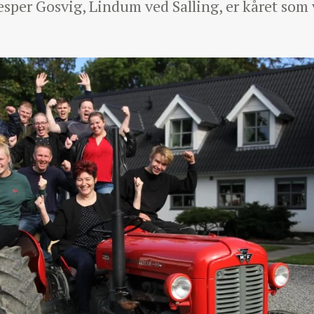
esper Gosvig, Lindum ved Salling, er kåret som