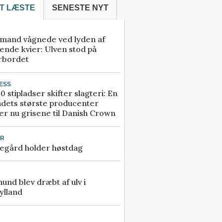
T LÆSTE
SENESTE NYT
mand vågnede ved lyden af
ende kvier: Ulven stod på
rbordet
ESS
0 stipladser skifter slagteri: En
ndets største producenter
r nu grisene til Danish Crown
UR
egård holder høstdag
 hund blev dræbt af ulv i
ylland