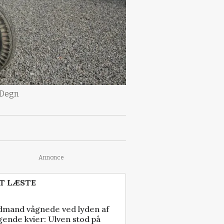
 Degn
Annonce
T LÆSTE
dmand vågnede ved lyden af
gende kvier: Ulven stod på