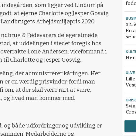
fod
 Lindegården, som ligger ved Lindum på
 godt, at ejerne Charlotte og Jesper Gosvig
BUSI
af Landbrugets Arbejdsmiljøpris 2020.
32.5
En a
andbrug & Fødevarers delegeretmøde,
send
ød, at uddelingen i stedet foregik hos
r overrakte Lone Andersen, viceformand i
KULT
Her
til Charlotte og Jesper Gosvig.
deling, der administrerer kåringen. Her
ULVE
Lill
n er en værdig prisvinder, fordi man
Vest
i om, at der skal være rart at være,
a, og hvad man kommer med.
GRIS
Svin
Crow
ed, og både udfordringer og udvikling er
er sammen. Medarbejderne og