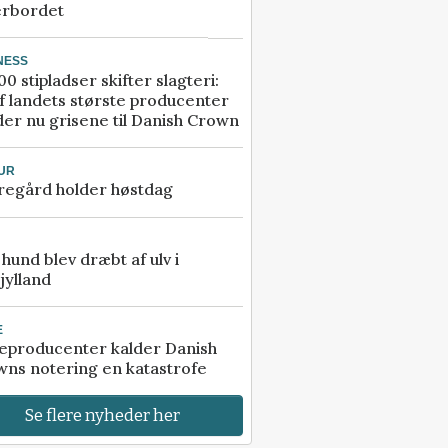
erbordet
NESS
00 stipladser skifter slagteri:
f landets største producenter
er nu grisene til Danish Crown
UR
regård holder høstdag
e hund blev dræbt af ulv i
jylland
E
eproducenter kalder Danish
ns notering en katastrofe
Se flere nyheder her