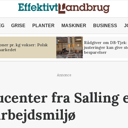
ÆG
GRISE
PLANTER
MASKINER
BUSINESS
J
Rådgiver om DB-Tjek:
oner pr. kg vokser: Polsk
justeringer kan give s
markedet
besparelser
Annonce
center fra Salling 
arbejdsmiljø