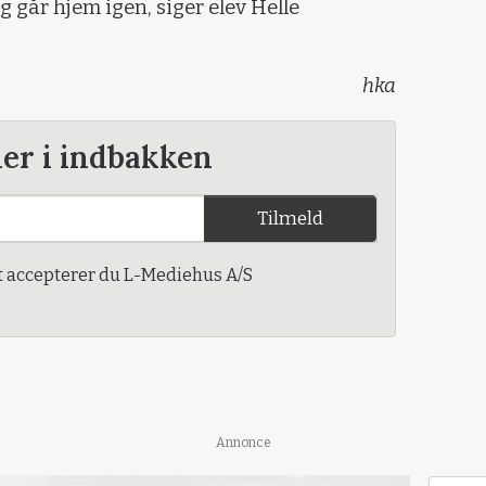
g går hjem igen, siger elev Helle
hka
der i indbakken
Tilmeld
t accepterer du L-Mediehus A/S
Annonce