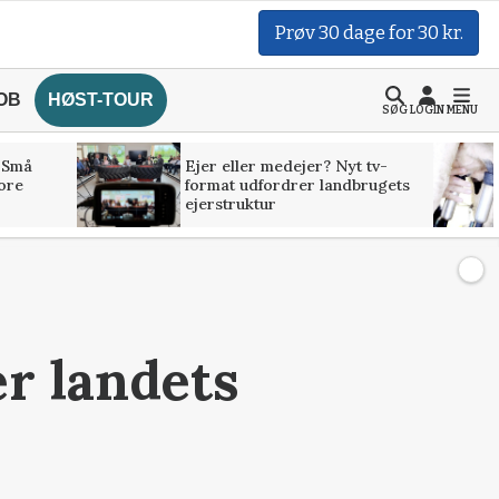
Prøv 30 dage for 30 kr.
OB
HØST-TOUR
SØG
LOGIN
MENU
 Små
Ejer eller medejer? Nyt tv-
tore
format udfordrer landbrugets
ejerstruktur
er landets