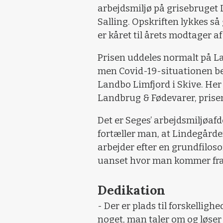
arbejdsmiljø på grisebruget
Salling. Opskriften lykkes så
er kåret til årets modtager 
Prisen uddeles normalt på L
men Covid-19-situationen bet
Landbo Limfjord i Skive. He
Landbrug & Fødevarer, prisen 
Det er Seges’ arbejdsmiljøaf
fortæller man, at Lindegårde
arbejder efter en grundfilosof
uanset hvor man kommer fr
Dedikation
- Der er plads til forskelligh
noget, man taler om og løs