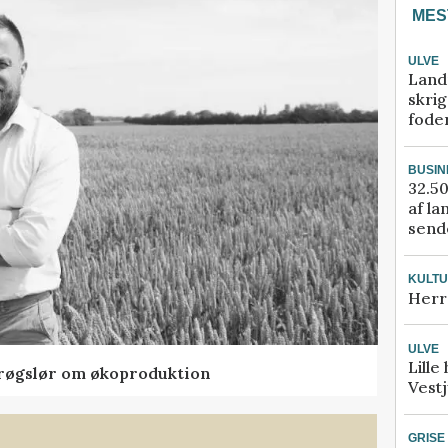
MES
ULVE
Land
skrig
fode
BUSIN
32.50
af la
sende
KULT
Herr
ULVE
Lille
t røgslør om økoproduktion
Vestj
GRISE