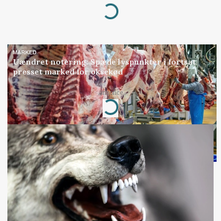
Loading...
MARKED
Uændret notering: Spæde lyspunkter i fortsat
presset marked for oksekød
Annonce
Loading...