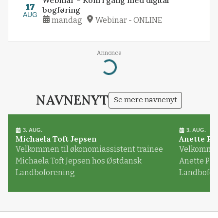
Webinar – Kom i gang med digital
17
bogføring
AUG
mandag
Webinar - ONLINE
Annonce
Loading...
NAVNENYT
Se mere navnenyt
3. AUG.
3. AUG.
Michaela Toft Jepsen
Anette Pl
Velkommen til økonomiassistent trainee
Velkommen 
Michaela Toft Jepsen hos Østdansk
Anette Pl
Landboforening
Landbofor