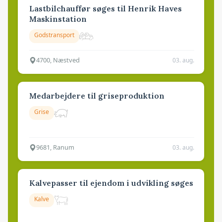
Lastbilchauffør søges til Henrik Haves
Maskinstation
Godstransport
4700, Næstved
03. aug.
Medarbejdere til griseproduktion
Grise
9681, Ranum
03. aug.
Kalvepasser til ejendom i udvikling søges
Kalve