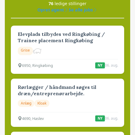
76
ledige stillinger
Opret agent
Se alle jobs
Elevplads tilbydes ved Ringkøbing /
Trainee placement Ringkøbing
Grise
6950, Ringkøbing
06. aug.
NY
Rørlægger / håndmand søges til
dræn/entreprenørarbejde.
Anlæg
Kloak
4690, Haslev
06. aug.
NY