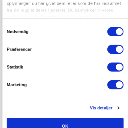
oplysninger, du har givet dem, eller som de har indsamlet
fra din brug af deres tjenester. Du samtykker til vores
cookies, hvis du fortsætter med at anvende vores
hjemmeside.
Samtykkevalg
Nødvendig
Præferencer
Statistik
GRISE
Rådgiver om DB-Tjek: Små justeringer kan give
store besparelser
Marketing
Annonce
Loading...
Vis detaljer
OK