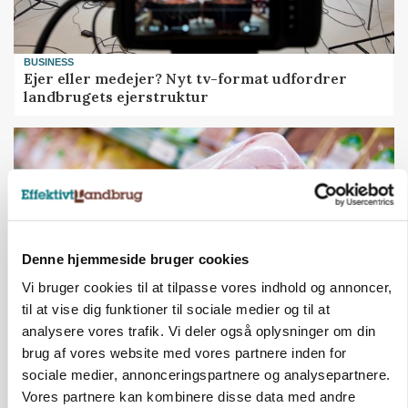
BUSINESS
Ejer eller medejer? Nyt tv-format udfordrer
landbrugets ejerstruktur
Denne hjemmeside bruger cookies
Vi bruger cookies til at tilpasse vores indhold og annoncer,
til at vise dig funktioner til sociale medier og til at
analysere vores trafik. Vi deler også oplysninger om din
MARKEDSFOKUS
brug af vores website med vores partnere inden for
Prisgab på 20 kroner pr. kg vokser: Polsk kylling
sociale medier, annonceringspartnere og analysepartnere.
presser markedet
Vores partnere kan kombinere disse data med andre