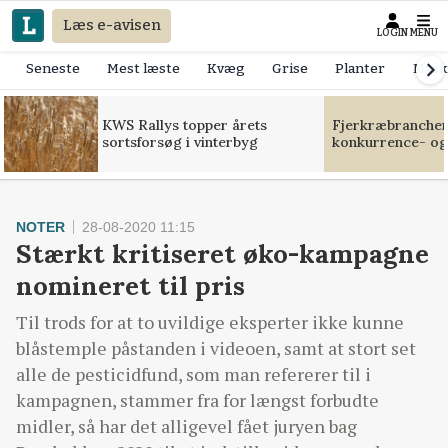
Læs e-avisen
LOGIN
MENU
Seneste
Mest læste
Kvæg
Grise
Planter
Mask
KWS Rallys topper årets
Fjerkræbranchen:
sortsforsøg i vinterbyg
konkurrence- og
NOTER
28-08-2020 11:15
Stærkt kritiseret øko-kampagne
nomineret til pris
Til trods for at to uvildige eksperter ikke kunne
blåstemple påstanden i videoen, samt at stort set
alle de pesticidfund, som man refererer til i
kampagnen, stammer fra for længst forbudte
midler, så har det alligevel fået juryen bag