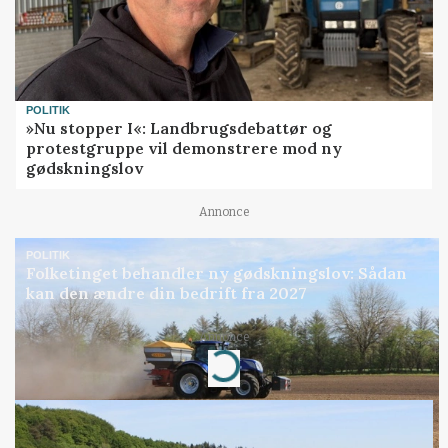
POLITIK
»Nu stopper I«: Landbrugsdebattør og
protestgruppe vil demonstrere mod ny
gødskningslov
Annonce
POLITIK
Folketinget behandler ny gødskningslov: Sådan
kan den ændre din bedrift fra 2027
Annonce
Loading...