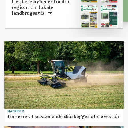
Læs flere
nyheder fra din
region
i din
lokale
landbrugsavis
MASKINER
Forserie til selvkørende skårlægger afprøves i år