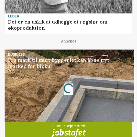
LEDER
Det er en uskik at udlægge et røgslør om
økoproduktion
Annonce
BUSINESS
Fra mark til mur: Byggeriet kan åbne nyt
marked for biokul
Annonce
Loading...
Jobs
i samarbejde med