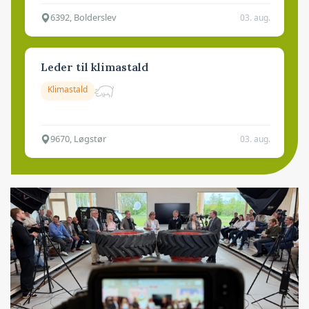
6392, Bolderslev
03. aug.
Leder til klimastald
Klimastald
9670, Løgstør
03. aug.