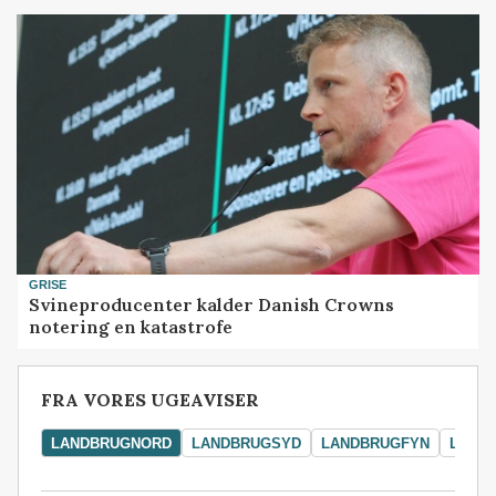
GRISE
Svineproducenter kalder Danish Crowns
notering en katastrofe
FRA VORES UGEAVISER
LANDBRUGNORD
LANDBRUGSYD
LANDBRUGFYN
LAND