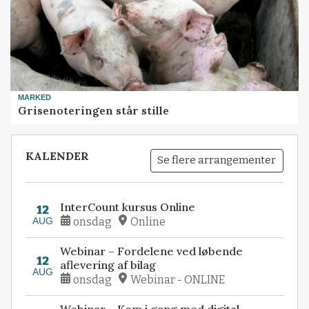
MARKED
Grisenoteringen står stille
KALENDER
Se flere arrangementer
InterCount kursus Online
12
AUG
onsdag
Online
Webinar – Fordelene ved løbende
12
aflevering af bilag
AUG
onsdag
Webinar - ONLINE