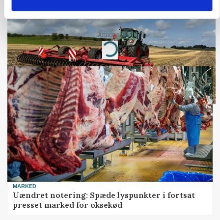
Før såmaskinen kører: Her er efterårets største
skadedyrsrisici
Annonce
Loading...
MARKED
Uændret notering: Spæde lyspunkter i fortsat
presset marked for oksekød