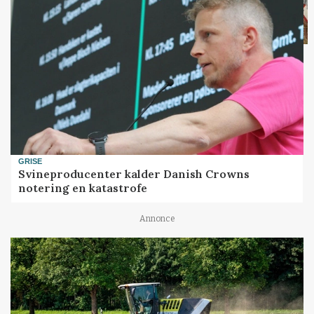
GRISE
Svineproducenter kalder Danish Crowns
notering en katastrofe
Annonce