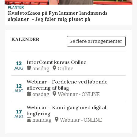
PLANTER
Kvælstofkaos på Fyn lammer landmænds
såplaner: - Jeg føler mig pisset på
KALENDER
Se flere arrangementer
InterCount kursus Online
12
AUG
onsdag
Online
Webinar – Fordelene ved løbende
12
aflevering af bilag
AUG
onsdag
Webinar - ONLINE
Webinar – Kom i gang med digital
17
bogføring
AUG
mandag
Webinar - ONLINE