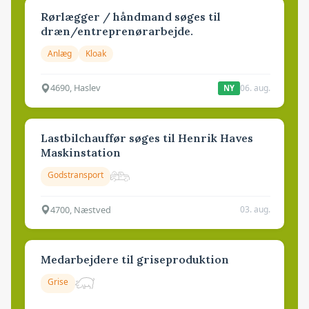
Rørlægger / håndmand søges til
dræn/entreprenørarbejde.
Anlæg
Kloak
4690, Haslev
06. aug.
NY
Lastbilchauffør søges til Henrik Haves
Maskinstation
Godstransport
4700, Næstved
03. aug.
Medarbejdere til griseproduktion
Grise