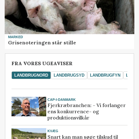
MARKED
Grisenoteringen står stille
FRA VORES UGEAVISER
LANDBRUGNORD
LANDBRUGSYD
LANDBRUGFYN
LAND
CAP-I-DANMARK
Fjerkræbranchen: - Vi forlanger
ens konkurrence- og
produktionsvilkår
KVÆG
Snart kan man søge tilskud til