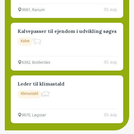
9681, Ranum
03. aug.
Kalvepasser til ejendom i udvikling søges
Kalve
6392, Bolderslev
03. aug.
Leder til klimastald
Klimastald
9670, Løgstør
03. aug.