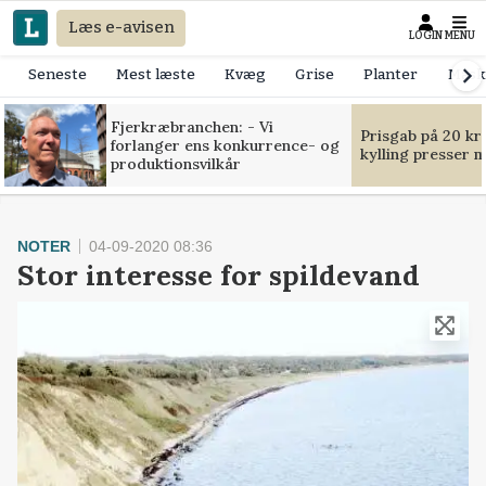
Læs e-avisen
LOGIN
MENU
Seneste
Mest læste
Kvæg
Grise
Planter
Mask
Fjerkræbranchen: - Vi
Prisgab på 20 kr
forlanger ens konkurrence- og
kylling presser 
produktionsvilkår
NOTER
04-09-2020 08:36
Stor interesse for spildevand