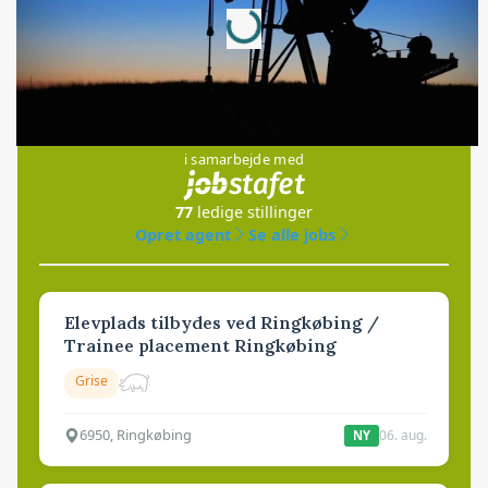
Loading...
Jobs
i samarbejde med
77
ledige stillinger
Opret agent
Se alle jobs
Elevplads tilbydes ved Ringkøbing /
Trainee placement Ringkøbing
Grise
6950, Ringkøbing
06. aug.
NY