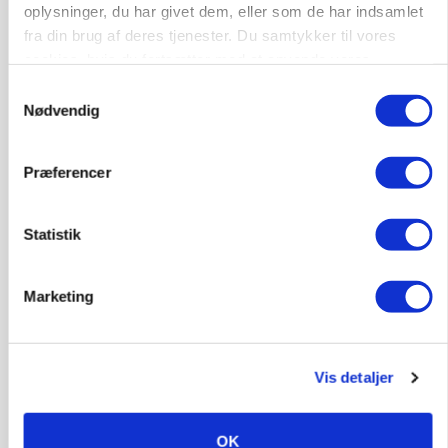
oplysninger, du har givet dem, eller som de har indsamlet
gødskningslov
fra din brug af deres tjenester. Du samtykker til vores
cookies, hvis du fortsætter med at anvende vores
Annonce
hjemmeside.
Samtykkevalg
Nødvendig
Præferencer
Statistik
Marketing
KVÆG
Snart kan man søge tilskud til naturprojekter
Vis detaljer
Annonce
PLANTER
OK