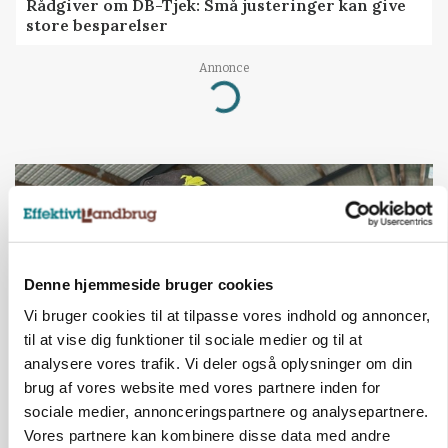
Rådgiver om DB-Tjek: Små justeringer kan give
store besparelser
Annonce
Loading...
Denne hjemmeside bruger cookies
Vi bruger cookies til at tilpasse vores indhold og annoncer,
til at vise dig funktioner til sociale medier og til at
analysere vores trafik. Vi deler også oplysninger om din
brug af vores website med vores partnere inden for
POLITIK
sociale medier, annonceringspartnere og analysepartnere.
»Nu stopper I«: Landbrugsdebattør og
Vores partnere kan kombinere disse data med andre
protestgruppe vil demonstrere mod ny