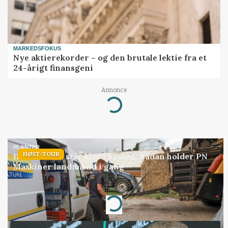
MARKEDSFOKUS
Nye aktierekorder – og den brutale lektie fra et
24-årigt finansgeni
Annonce
Loading...
PLANTER
HØST-TOUR
18 montører står klar i høsten: Sådan holder PN
Maskiner landmænd i gang
Annonce
Loading...