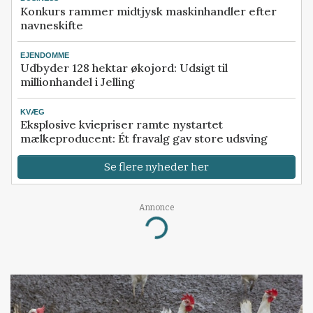
Konkurs rammer midtjysk maskinhandler efter
navneskifte
EJENDOMME
Udbyder 128 hektar økojord: Udsigt til
millionhandel i Jelling
KVÆG
Eksplosive kviepriser ramte nystartet
mælkeproducent: Ét fravalg gav store udsving
Se flere nyheder her
Annonce
Loading...