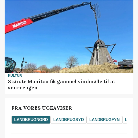
KULTUR
Største Manitou fik gammel vindmølle til at
snurre igen
FRA VORES UGEAVISER
LANDBRUGNORD
LANDBRUGSYD
LANDBRUGFYN
LAND