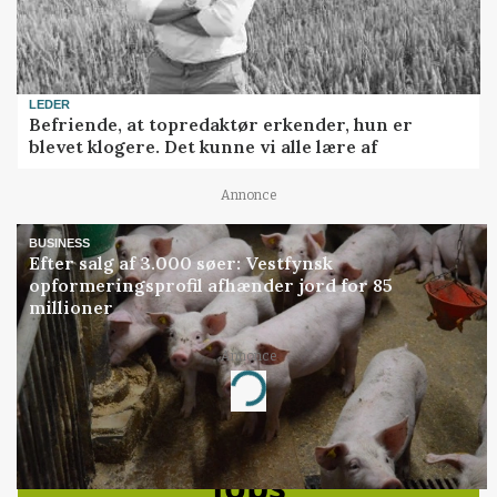
LEDER
Befriende, at topredaktør erkender, hun er
blevet klogere. Det kunne vi alle lære af
Annonce
BUSINESS
Efter salg af 3.000 søer: Vestfynsk
opformeringsprofil afhænder jord for 85
millioner
Annonce
Loading...
Jobs