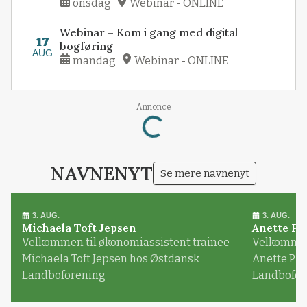
onsdag
Webinar - ONLINE
Webinar – Kom i gang med digital
17
bogføring
AUG
mandag
Webinar - ONLINE
Loading...
Annonce
NAVNENYT
Se mere navnenyt
3. AUG.
3. AUG.
Michaela Toft Jepsen
Anette Pl
Velkommen til økonomiassistent trainee
Velkommen 
Michaela Toft Jepsen hos Østdansk
Anette Pl
Landboforening
Landbofor