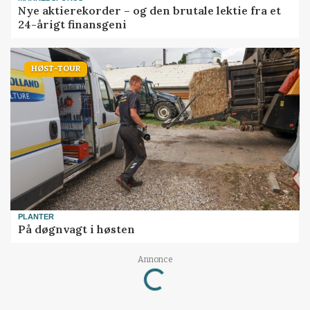
Nye aktierekorder – og den brutale lektie fra et
24-årigt finansgeni
HØST-TOUR
PLANTER
På døgnvagt i høsten
Loading...
Annonce