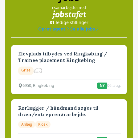
i samarbejde med
81
ledige stillinger
Opret agent
Se alle jobs
Elevplads tilbydes ved Ringkøbing /
Trainee placement Ringkøbing
Grise
6950, Ringkøbing
06. aug.
NY
Rørlægger / håndmand søges til
dræn/entreprenørarbejde.
Anlæg
Kloak