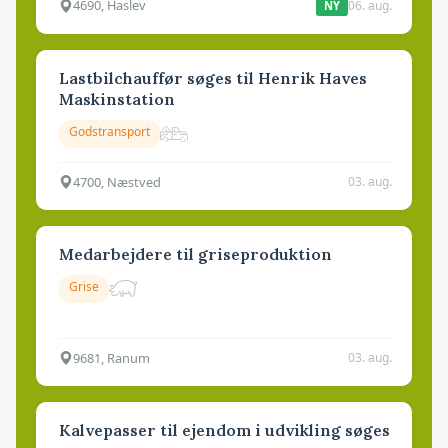
4690, Haslev
06. aug.
NY
Lastbilchauffør søges til Henrik Haves
Maskinstation
Godstransport
4700, Næstved
03. aug.
Medarbejdere til griseproduktion
Grise
9681, Ranum
03. aug.
Kalvepasser til ejendom i udvikling søges