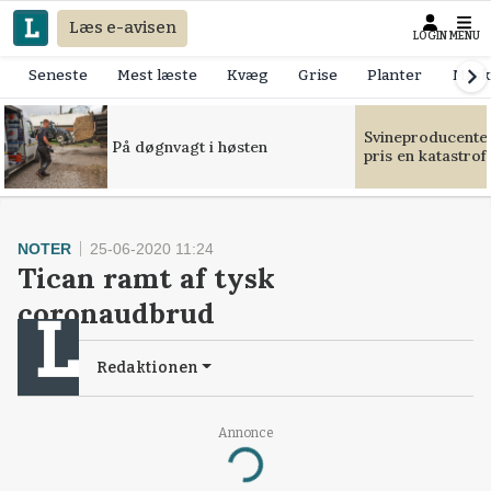
Læs e-avisen
LOGIN
MENU
Seneste
Mest læste
Kvæg
Grise
Planter
Mask
Svineproducente
På døgnvagt i høsten
pris en katastrof
NOTER
25-06-2020 11:24
Tican ramt af tysk
coronaudbrud
Redaktionen
Annonce
Loading...