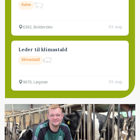
Kalve
6392, Bolderslev
03. aug.
Leder til klimastald
Klimastald
9670, Løgstør
03. aug.