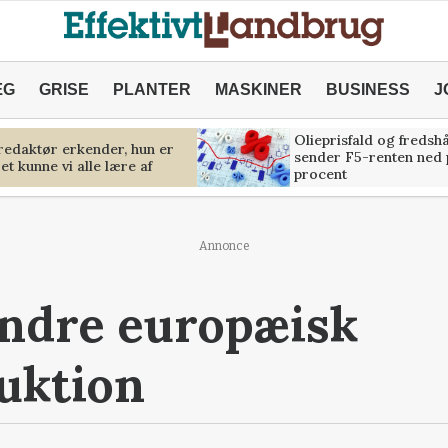
ÆG
GRISE
PLANTER
MASKINER
BUSINESS
J
Olieprisfald og fredsh
predaktør erkender, hun er
sender F5-renten ned 
et kunne vi alle lære af
procent
Annonce
indre europæisk
uktion