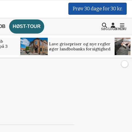
Prøv 30 dage for 30 kr.
OB
HØST-TOUR
SØG
LOGIN
MENU
åb
Lave grisepriser og nye regler
på 3
øger landbobanks forsigtighed