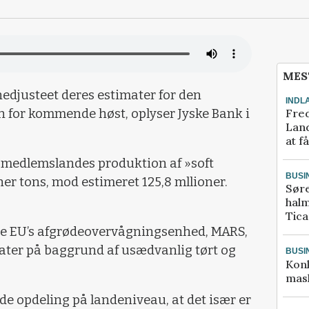
MES
djusteet deres estimater for den
INDL
Fred
for kommende høst, oplyser Jyske Bank i
Land
at f
 medlemslandes produktion af »soft
BUSI
oner tons, mod estimeret 125,8 mllioner.
Sør
halm
Tic
de EU’s afgrødeovervågningsenhed, MARS,
ater på baggrund af usædvanlig tørt og
BUSI
Kon
mask
de opdeling på landeniveau, at det især er