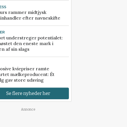
ESS
urs rammer midtjysk
inhandler efter navneskifte
TER
rt understreger potentialet:
høstet den eneste mark i
n af sin slags
osive kviepriser ramte
artet mælkeproducent: Ét
lg gav store udsving
Se flere nyheder her
Annonce