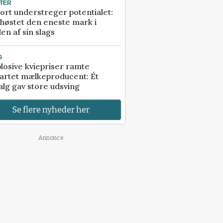
TER
ort understreger potentialet:
høstet den eneste mark i
en af sin slags
G
losive kviepriser ramte
artet mælkeproducent: Ét
alg gav store udsving
Se flere nyheder her
Annonce