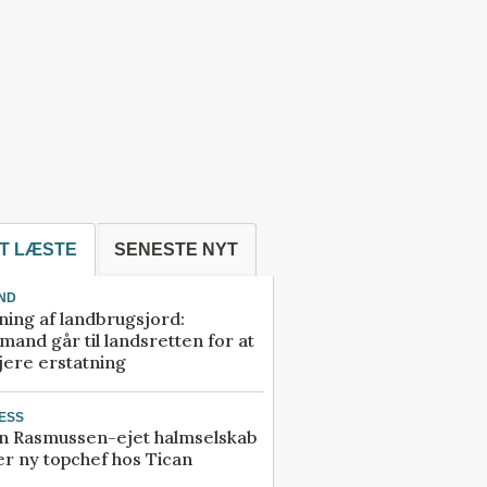
T LÆSTE
SENESTE NYT
ND
ning af landbrugsjord:
and går til landsretten for at
jere erstatning
ESS
n Rasmussen-ejet halmselskab
r ny topchef hos Tican