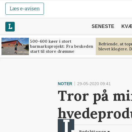
Læs e-avisen
SENESTE
KV
500-600 køer i stort
Befriende, at to
barmarksprojekt: Fra beskeden
blevet klogere. D
start til store drømme
NOTER
29-05-2020 09:41
Tror på m
hvedeprod