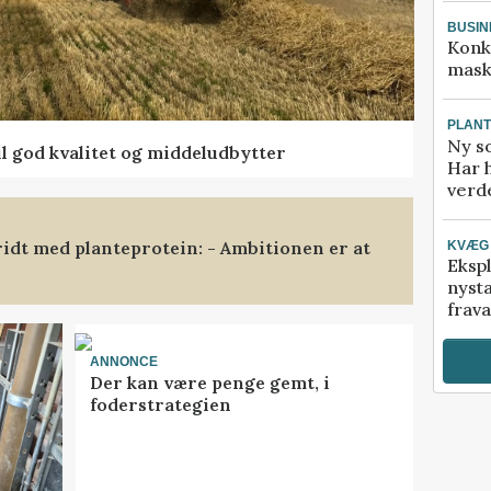
BUSIN
Konk
mask
PLAN
Ny so
l god kvalitet og middeludbytter
Har 
verde
ridt med planteprotein: - Ambitionen er at
KVÆG
Ekspl
nyst
frava
ANNONCE
Der kan være penge gemt, i
foderstrategien