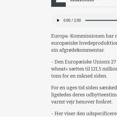
Redaktionen
Europa-Kommissionen har ne
europæiske hvedeproduktion 
sin afgrødekommentar.
- Den Europæiske Union’s 27
wheat« sættes til 121,5 milli
tons for en måned siden.
For en uges tid siden sænke
ligeledes deres udbytteestim
varmt vejr henover foråret.
- Her viser den udspecificere