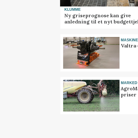
KLUMME
Ny griseprognose kan give
anledning til et nyt budgettje
MASKIN
Valtra
MARKED
AgroMa
priser