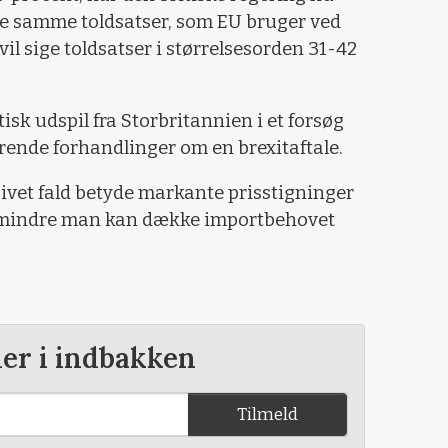
de samme toldsatser, som EU bruger ved
vil sige toldsatser i størrelsesorden 31-42
isk udspil fra Storbritannien i et forsøg
rende forhandlinger om en brexitaftale.
i givet fald betyde markante prisstigninger
d mindre man kan dække importbehovet
der i indbakken
Tilmeld