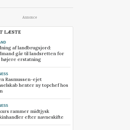
Annonce
T LÆSTE
AND
ning af landbrugsjord:
mand går til landsretten for
å højere erstatning
NESS
en Rasmussen-ejet
selskab henter ny topchef hos
an
NESS
kurs rammer midtjysk
inhandler efter navneskifte