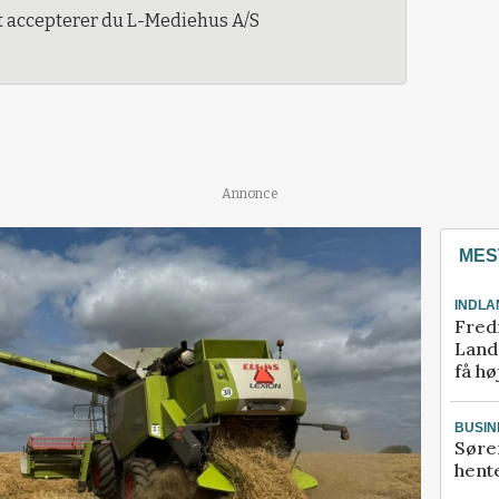
t accepterer du L-Mediehus A/S
Annonce
MES
INDLA
Fred
Landm
få hø
BUSIN
Søre
hente