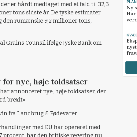
PLAN
der er hårdt medtaget med et fald til 32,3
Ny s
oner tons sidste år. De tyske estimater
Har 
verd
og den rumænske 9,2 millioner tons,
KVÆ
Eksp
l Grains Counsil ifølge Jyske Bank om
nyst
frav
for nye, høje toldsatser
har annonceret nye, høje toldsatser, der
rd brexit«.
vin fra Landbrug & Fødevarer.
orhandlinger med EU har opereret med
7 procent, har den britiske regering nu