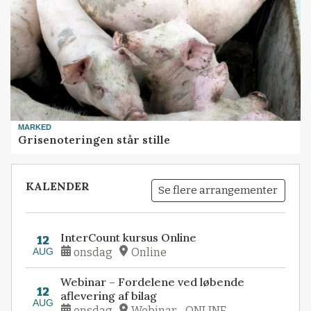
MARKED
Grisenoteringen står stille
KALENDER
Se flere arrangementer
InterCount kursus Online
12
AUG
onsdag
Online
Webinar – Fordelene ved løbende
12
aflevering af bilag
AUG
onsdag
Webinar - ONLINE