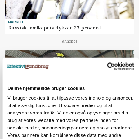
MARKED
Russisk mælkepris dykker 23 procent
Annonce
Denne hjemmeside bruger cookies
Vi bruger cookies til at tilpasse vores indhold og annoncer,
til at vise dig funktioner til sociale medier og til at
analysere vores trafik. Vi deler også oplysninger om din
brug af vores website med vores partnere inden for
POLITIK
sociale medier, annonceringspartnere og analysepartnere.
»Nu stopper I«: Landbrugsdebattør og
Vores partnere kan kombinere disse data med andre
protestgruppe vil demonstrere mod ny