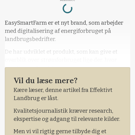
Loading...
EasySmartFarm er et nyt brand, som arbejder
med digitalisering af energiforbruget på
landbrugsbedrifter.
De har udviklet et produkt, som kan give et
overblik over strømforbruget lige der, hvor
kunden ønsker det.
Vil du læse mere?
På gyllepumpen, malkeanlægget eller noget
helt andet.
Kære læser, denne artikel fra Effektivt
Landbrug er låst.
- Normalt kender man kun sit samlede
elforbrug, men her kan vi nedbryde det så
Kvalitetsjournalistik kræver research,
meget, man ønsker, siger Erik F. Midtgaard, som
ekspertise og adgang til relevante kilder.
er CO-founder og CEO i firmaet.
Men vi vil rigtig gerne tilbyde dig et