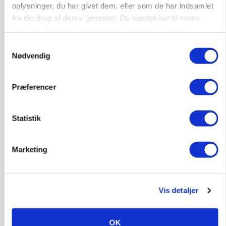
oplysninger, du har givet dem, eller som de har indsamlet
gødskningslov
fra din brug af deres tjenester. Du samtykker til vores
Annonce
cookies, hvis du fortsætter med at anvende vores
hjemmeside.
Samtykkevalg
POLITIK
Nødvendig
Folketinget behandler ny gødskningslov: Sådan
kan den ændre din bedrift fra 2027
Præferencer
Annonce
Loading...
Statistik
Marketing
Vis detaljer
OK