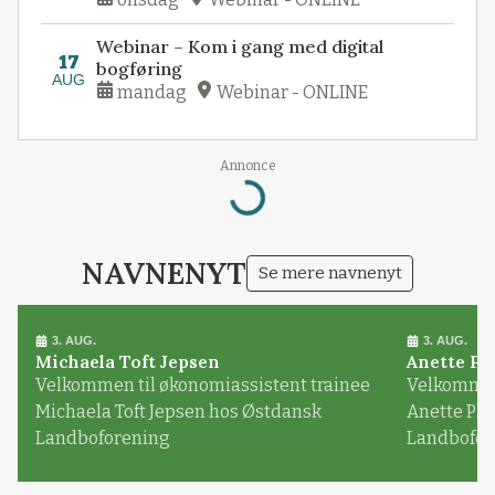
Webinar – Kom i gang med digital
17
bogføring
AUG
mandag
Webinar - ONLINE
Annonce
Loading...
NAVNENYT
Se mere navnenyt
3. AUG.
3. AUG.
Michaela Toft Jepsen
Anette Pl
Velkommen til økonomiassistent trainee
Velkommen 
Michaela Toft Jepsen hos Østdansk
Anette Pl
Landboforening
Landbofor