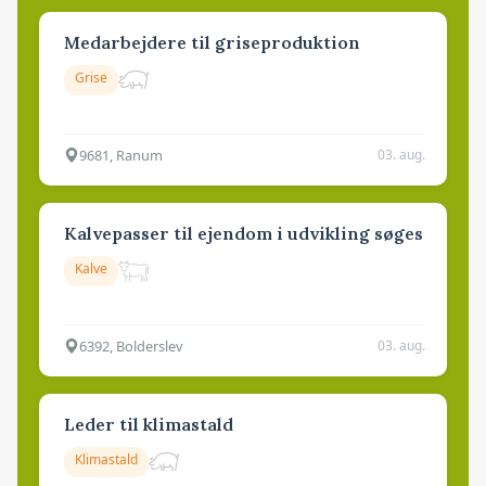
Medarbejdere til griseproduktion
Grise
9681, Ranum
03. aug.
Kalvepasser til ejendom i udvikling søges
Kalve
6392, Bolderslev
03. aug.
Leder til klimastald
Klimastald