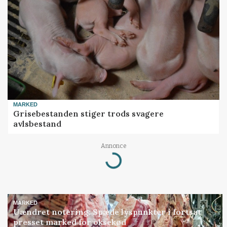
MARKED
Grisebestanden stiger trods svagere
avlsbestand
Annonce
Loading...
MARKED
Uændret notering: Spæde lyspunkter i fortsat
presset marked for oksekød