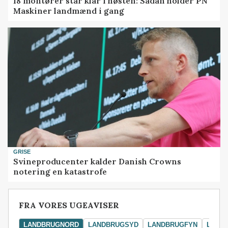
18 montører står klar i høsten: Sådan holder PN
Maskiner landmænd i gang
GRISE
Svineproducenter kalder Danish Crowns
notering en katastrofe
FRA VORES UGEAVISER
LANDBRUGNORD
LANDBRUGSYD
LANDBRUGFYN
LAND