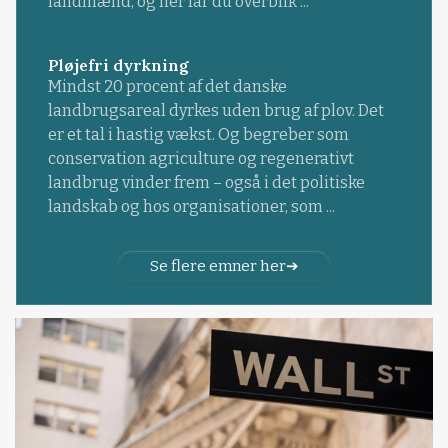
landmænd, og her får du overblik ...
Pløjefri dyrkning
Mindst 20 procent af det danske
landbrugsareal dyrkes uden brug af plov. Det
er et tal i hastig vækst. Og begreber som
conservation agriculture og regenerativt
landbrug vinder frem – også i det politiske
landskab og hos organisationer, som ...
Se flere emner her