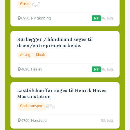
Grise
6950, Ringkøbing
06. aug.
NY
Rørlægger / håndmand søges til
dræn/entreprenørarbejde.
Anlæg
Kloak
4690, Haslev
06. aug.
NY
Lastbilchauffør søges til Henrik Haves
Maskinstation
Godstransport
4700, Næstved
03. aug.