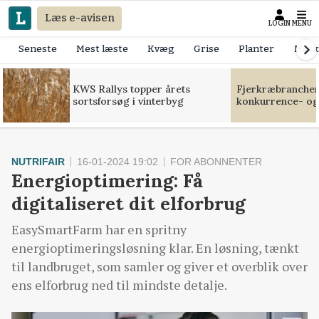
Læs e-avisen
LOGIN
MENU
Seneste
Mest læste
Kvæg
Grise
Planter
Mask
KWS Rallys topper årets
Fjerkræbranchen:
sortsforsøg i vinterbyg
konkurrence- og
NUTRIFAIR
16-01-2024 19:02
FOR ABONNENTER
Energioptimering: Få
digitaliseret dit elforbrug
EasySmartFarm har en spritny
energioptimeringsløsning klar. En løsning, tænkt
til landbruget, som samler og giver et overblik over
ens elforbrug ned til mindste detalje.