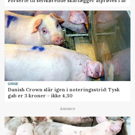
Forserie til selvkørende skårlægger afprøves i år
GRISE
Danish Crown slår igen i noteringsstrid: Tysk
gab er 3 kroner – ikke 4,30
Annonce