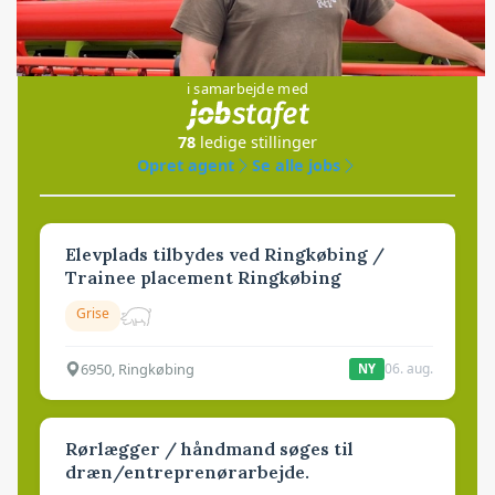
Jobs
i samarbejde med
78
ledige stillinger
Opret agent
Se alle jobs
Elevplads tilbydes ved Ringkøbing /
Trainee placement Ringkøbing
Grise
6950, Ringkøbing
06. aug.
NY
Rørlægger / håndmand søges til
dræn/entreprenørarbejde.