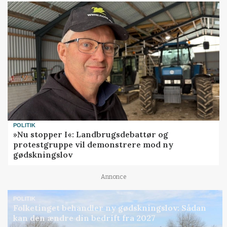
POLITIK
»Nu stopper I«: Landbrugsdebattør og
protestgruppe vil demonstrere mod ny
gødskningslov
Annonce
POLITIK
Folketinget behandler ny gødskningslov: Sådan
kan den ændre din bedrift fra 2027