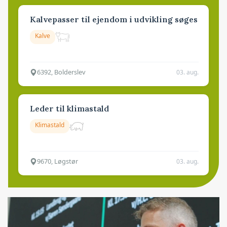
Kalvepasser til ejendom i udvikling søges
Kalve
6392, Bolderslev
03. aug.
Leder til klimastald
Klimastald
9670, Løgstør
03. aug.