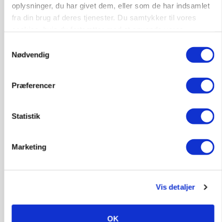
oplysninger, du har givet dem, eller som de har indsamlet
fra din brug af deres tjenester. Du samtykker til vores
GRISE
cookies, hvis du fortsætter med at anvende vores
Rådgiver om DB-Tjek: Små justeringer kan give
hjemmeside.
Samtykkevalg
store besparelser
Nødvendig
Præferencer
Statistik
Marketing
BUSINESS
Vis detaljer
Ejer eller medejer? Nyt tv-format udfordrer
landbrugets ejerstruktur
OK