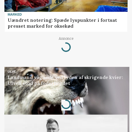
MARKED
Uændret notering: Spæde lyspunkter i fortsat
presset marked for oksekød
Loading...
Annonce
ULVE
Landmand vågnede ved lyden af skrigende kvier:
Ulven stod på foderbordet
Loading...
Annonce