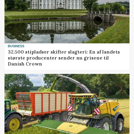
BUSINESS
32.500 stipladser skifter slagteri: En af landets
største producenter sender nu grisene til
Danish Crown