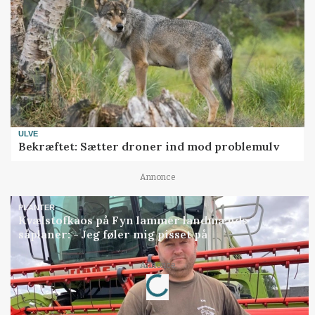
ULVE
Bekræftet: Sætter droner ind mod problemulv
Annonce
PLANTER
Kvælstofkaos på Fyn lammer landmænds
såplaner: - Jeg føler mig pisset på
Annonce
Loading...