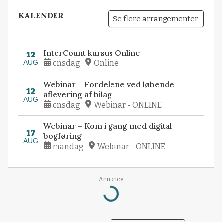
KALENDER
Se flere arrangementer
InterCount kursus Online
12
AUG
onsdag
Online
Webinar – Fordelene ved løbende
12
aflevering af bilag
AUG
onsdag
Webinar - ONLINE
Webinar – Kom i gang med digital
17
bogføring
AUG
mandag
Webinar - ONLINE
Loading...
Annonce