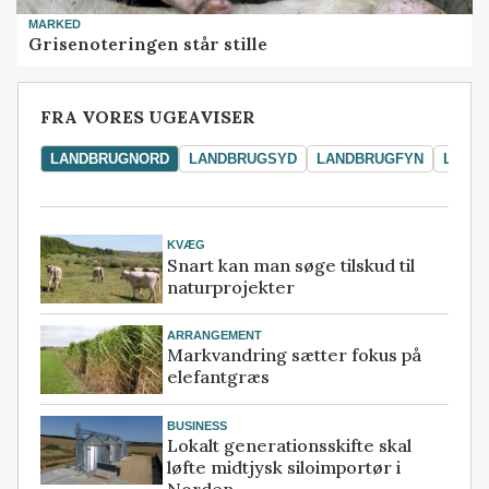
MARKED
Grisenoteringen står stille
FRA VORES UGEAVISER
LANDBRUGNORD
LANDBRUGSYD
LANDBRUGFYN
LAND
KVÆG
Snart kan man søge tilskud til
naturprojekter
ARRANGEMENT
Markvandring sætter fokus på
elefantgræs
BUSINESS
Lokalt generationsskifte skal
løfte midtjysk siloimportør i