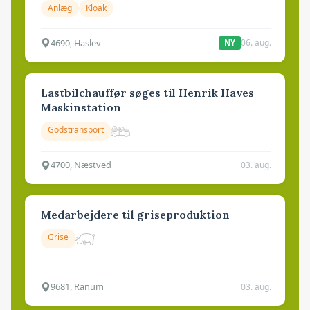
Anlæg
Kloak
4690, Haslev
06. aug.
NY
Lastbilchauffør søges til Henrik Haves
Maskinstation
Godstransport
4700, Næstved
03. aug.
Medarbejdere til griseproduktion
Grise
9681, Ranum
03. aug.