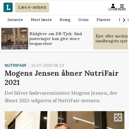
Læs e-avisen
LOGIN
MENU
Seneste
Mest læste
Kvæg
Grise
Planter
Mask
Rådgiver om DB-Tjek: Små
Ejer eller medej
justeringer kan give store
landbrugets ejer
besparelser
NUTRIFAIR
10-07-2020 08:13
Mogens Jensen åbner NutriFair
2021
Det bliver fødevareminister Mogens Jensen, der
åbner 2021-udgaven af NutriFair-messen.