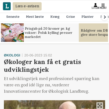
Læs e-avisen
LOGIN
MENU
Seneste
Mest læste
Kvæg
Grise
Planter
Mask
Prisgab på 20 kroner pr. kg
Rådgiver om DB-
vokser: Polsk kylling presser
give store bespa
markedet
ØKOLOGI
20-06-2023 15:02
Økologer kan få et gratis
udviklingstjek
Et udviklingstjek med professionel sparring kan
være en god idé lige nu, vurderer
Innovationscenter for Økologisk Landbrug.