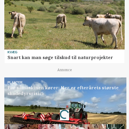
KVÆG
Snart kan man søge tilskud til naturprojekter
Annonce
PLANTER
Før såmaskinen kører: Her er efterårets største
skadedyrsrisici
Annonce
Loading...