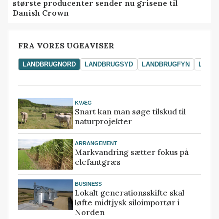
største producenter sender nu grisene til
Danish Crown
FRA VORES UGEAVISER
LANDBRUGNORD
LANDBRUGSYD
LANDBRUGFYN
LAND
KVÆG
Snart kan man søge tilskud til
naturprojekter
ARRANGEMENT
Markvandring sætter fokus på
elefantgræs
BUSINESS
Lokalt generationsskifte skal
løfte midtjysk siloimportør i
Norden