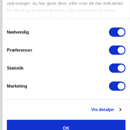
oplysninger, du har givet dem, eller som de har indsamlet
fra din brug af deres tjenester. Du samtykker til vores
6392, Bolderslev
03. aug.
cookies, hvis du fortsætter med at anvende vores
hjemmeside.
Samtykkevalg
Nødvendig
Leder til klimastald
Klimastald
Præferencer
9670, Løgstør
03. aug.
Statistik
Marketing
HØST-TOUR
Vis detaljer
OK