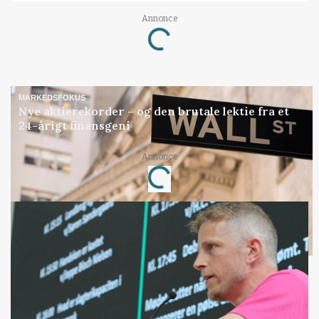
Annonce
Loading...
MARKEDSFOKUS
Nye aktierekorder – og den brutale lektie fra et
24-årigt finansgeni
Annonce
Loading...