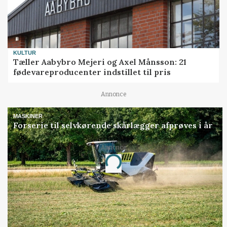
KULTUR
Tæller Aabybro Mejeri og Axel Månsson: 21
fødevareproducenter indstillet til pris
Annonce
MASKINER
Forserie til selvkørende skårlægger afprøves i år
Annonce
Loading...
Jobs
i samarbejde med