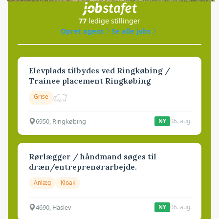
77
ledige stillinger
Opret agent
Se alle jobs
Elevplads tilbydes ved Ringkøbing /
Trainee placement Ringkøbing
Grise
6950, Ringkøbing
06. aug.
NY
Rørlægger / håndmand søges til
dræn/entreprenørarbejde.
Anlæg
Kloak
4690, Haslev
06. aug.
NY