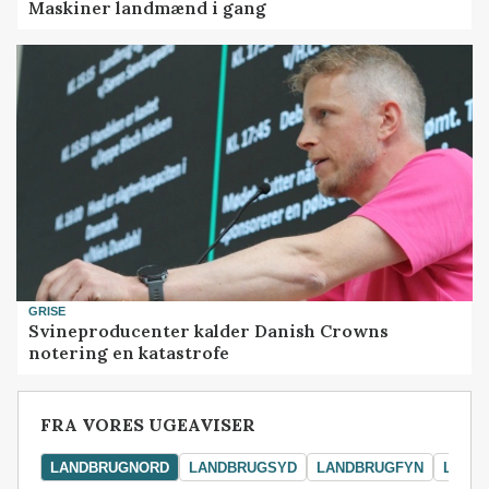
Maskiner landmænd i gang
GRISE
Svineproducenter kalder Danish Crowns
notering en katastrofe
FRA VORES UGEAVISER
LANDBRUGNORD
LANDBRUGSYD
LANDBRUGFYN
LAND