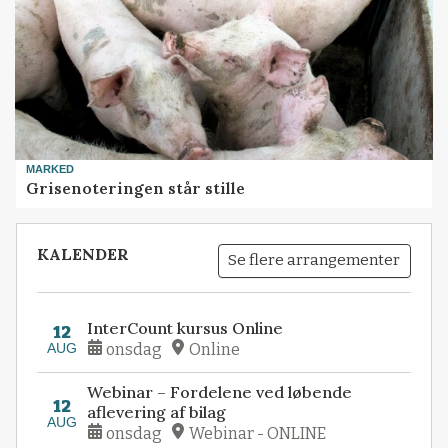
MARKED
Grisenoteringen står stille
KALENDER
Se flere arrangementer
InterCount kursus Online
12
AUG
onsdag
Online
Webinar – Fordelene ved løbende
12
aflevering af bilag
AUG
onsdag
Webinar - ONLINE