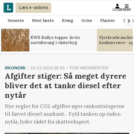
Læs e-avisen
LOGIN
MENU
Seneste
Mest læste
Kvæg
Grise
Planter
Mask
KWS Rallys topper årets
Fjerkræbranchen:
sortsforsøg i vinterbyg
konkurrence- og
ØKONOMI
10-12-2024 06:59
FOR ABONNENTER
Afgifter stiger: Så meget dyrere
bliver det at tanke diesel efter
nytår
Nye regler for CO2-afgifter øger omkostningerne
til farvet diesel markant. - Fyld tanken op inden
nytår, lyder rådet fra skatteekspert.