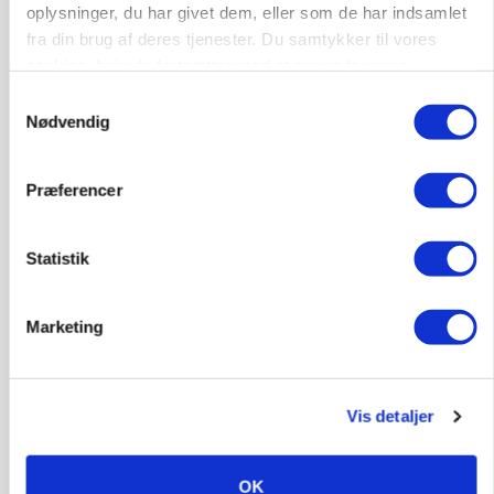
gødskningslov
oplysninger, du har givet dem, eller som de har indsamlet
fra din brug af deres tjenester. Du samtykker til vores
Annonce
cookies, hvis du fortsætter med at anvende vores
hjemmeside.
POLITIK
Samtykkevalg
Folketinget behandler ny gødskningslov: Sådan
Nødvendig
kan den ændre din bedrift fra 2027
Annonce
Præferencer
Loading...
Statistik
Marketing
Vis detaljer
OK