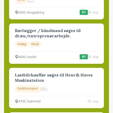
6950, Ringkøbing
06. aug.
NY
Rørlægger / håndmand søges til
dræn/entreprenørarbejde.
Anlæg
Kloak
4690, Haslev
06. aug.
NY
Lastbilchauffør søges til Henrik Haves
Maskinstation
Godstransport
4700, Næstved
03. aug.