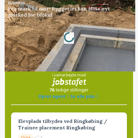
BUSINESS
Fra mark til mur: Byggeriet kan åbne nyt
marked for biokul
Loading...
Annonce
Jobs
i samarbejde med
76
ledige stillinger
Opret agent
Se alle jobs
Elevplads tilbydes ved Ringkøbing /
Trainee placement Ringkøbing
Grise