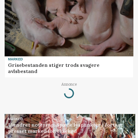
MARKED
Grisebestanden stiger trods svagere
avlsbestand
Annonce
Loading...
MARKED
Uændret notering: Spæde lyspunkter i fortsat
presset marked for oksekød