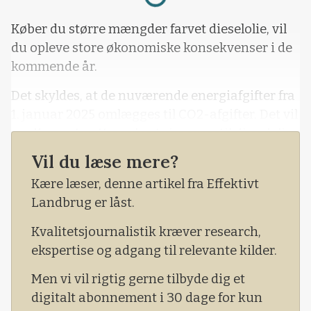
Køber du større mængder farvet dieselolie, vil
du opleve store økonomiske konsekvenser i de
kommende år.
Det skyldes, at de nuværende energiafgifter fra
1. januar 2025 omlægges til CO2-afgifter. Det vil
medføre, at nettoomkostningerne til dieselolie
vil stige med 48,7 øre pr. liter, oplyser Jens Chr.
Vil du læse mere?
Obel, der er chefrådgiver i skatteafdelingen i
Kære læser, denne artikel fra Effektivt
rådgivningsvirksomheden Agillix.
Landbrug er låst.
Kvalitetsjournalistik kræver research,
ekspertise og adgang til relevante kilder.
Men vi vil rigtig gerne tilbyde dig et
digitalt abonnement i 30 dage for kun