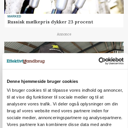
MARKED
Russisk mælkepris dykker 23 procent
Annonce
Denne hjemmeside bruger cookies
Vi bruger cookies til at tilpasse vores indhold og annoncer,
til at vise dig funktioner til sociale medier og til at
analysere vores trafik. Vi deler også oplysninger om din
brug af vores website med vores partnere inden for
POLITIK
»Nu stopper I«: Landbrugsdebattør og
sociale medier, annonceringspartnere og analysepartnere.
protestgruppe vil demonstrere mod ny
Vores partnere kan kombinere disse data med andre