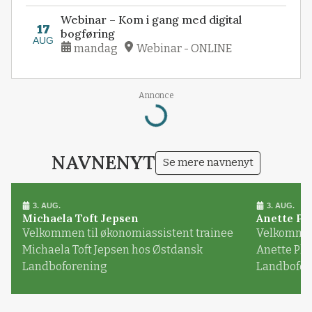
Webinar – Kom i gang med digital
17
bogføring
AUG
mandag
Webinar - ONLINE
Annonce
Loading...
NAVNENYT
Se mere navnenyt
3. AUG.
3. AUG.
Michaela Toft Jepsen
Anette Pl
Velkommen til økonomiassistent trainee
Velkommen 
Michaela Toft Jepsen hos Østdansk
Anette Pl
Landboforening
Landbofor