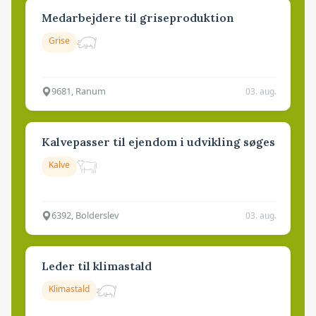
Medarbejdere til griseproduktion
Grise
9681, Ranum
03. aug.
Kalvepasser til ejendom i udvikling søges
Kalve
6392, Bolderslev
03. aug.
Leder til klimastald
Klimastald