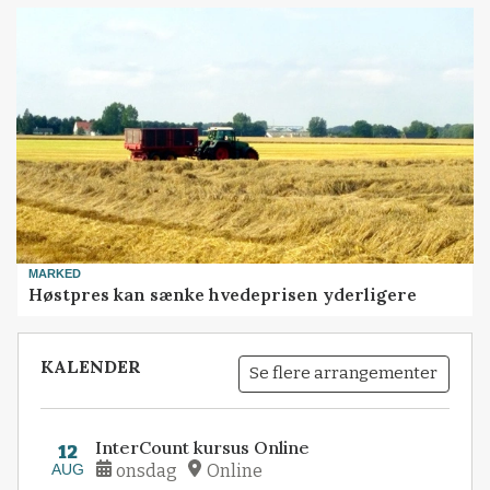
MARKED
Høstpres kan sænke hvedeprisen yderligere
KALENDER
Se flere arrangementer
InterCount kursus Online
12
AUG
onsdag
Online