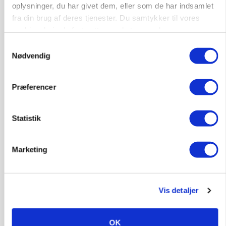
oplysninger, du har givet dem, eller som de har indsamlet
KVÆG
fra din brug af deres tjenester. Du samtykker til vores
Snart kan man søge tilskud til naturprojekter
cookies, hvis du fortsætter med at anvende vores
hjemmeside.
Annonce
Samtykkevalg
Nødvendig
PLANTER
Før såmaskinen kører: Her er efterårets største
skadedyrsrisici
Præferencer
Loading...
Annonce
Statistik
Marketing
Vis detaljer
OK