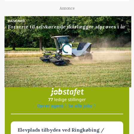
Annonce
MASKINER
Forserie til selvkørende skårlægger afprøves i år
Annonce
Loading...
Jobs
i samarbejde med
77
ledige stillinger
Opret agent
Se alle jobs
Elevplads tilbydes ved Ringkøbing /