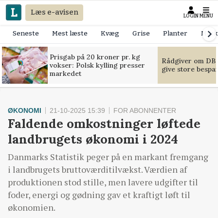
Læs e-avisen
LOGIN
MENU
Seneste
Mest læste
Kvæg
Grise
Planter
Mask
Prisgab på 20 kroner pr. kg
Rådgiver om DB-
vokser: Polsk kylling presser
give store bespa
markedet
ØKONOMI
21-10-2025 15:39
FOR ABONNENTER
Faldende omkostninger løftede
landbrugets økonomi i 2024
Danmarks Statistik peger på en markant fremgang
i landbrugets bruttoværditilvækst. Værdien af
produktionen stod stille, men lavere udgifter til
foder, energi og gødning gav et kraftigt løft til
økonomien.