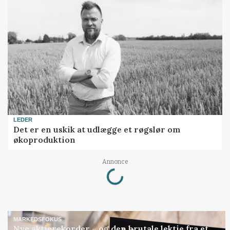
LEDER
Det er en uskik at udlægge et røgslør om
økoproduktion
Loading...
Annonce
MARKEDSFOKUS
Nye aktierekorder – og den brutale lektie fra et