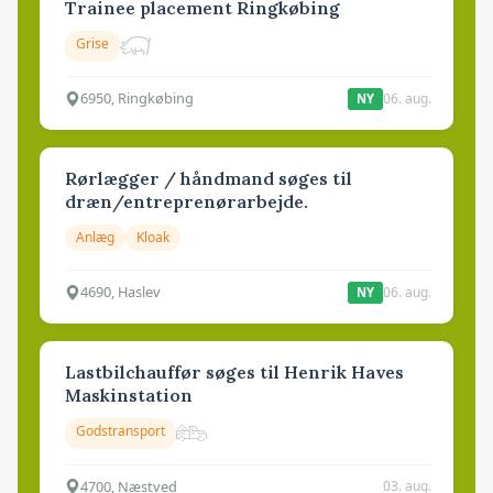
Trainee placement Ringkøbing
Grise
6950, Ringkøbing
06. aug.
NY
Rørlægger / håndmand søges til
dræn/entreprenørarbejde.
Anlæg
Kloak
4690, Haslev
06. aug.
NY
Lastbilchauffør søges til Henrik Haves
Maskinstation
Godstransport
4700, Næstved
03. aug.