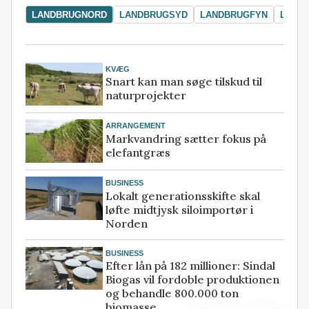
LANDBRUGNORD
LANDBRUGSYD
LANDBRUGFYN
LAND
KVÆG
Snart kan man søge tilskud til
naturprojekter
ARRANGEMENT
Markvandring sætter fokus på
elefantgræs
BUSINESS
Lokalt generationsskifte skal
løfte midtjysk siloimportør i
Norden
BUSINESS
Efter lån på 182 millioner: Sindal
Biogas vil fordoble produktionen
og behandle 800.000 ton
biomasse