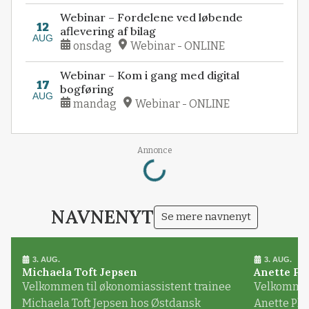
Webinar – Fordelene ved løbende
12
aflevering af bilag
AUG
onsdag
Webinar - ONLINE
Webinar – Kom i gang med digital
17
bogføring
AUG
mandag
Webinar - ONLINE
Loading...
Annonce
NAVNENYT
Se mere navnenyt
3. AUG.
3. AUG.
Michaela Toft Jepsen
Anette Pl
Velkommen til økonomiassistent trainee
Velkommen 
Michaela Toft Jepsen hos Østdansk
Anette Pl