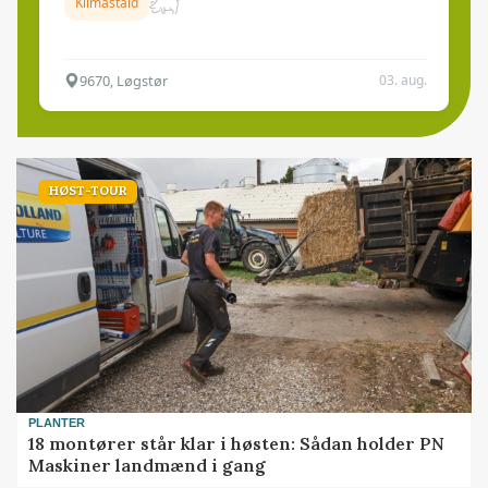
Klimastald
9670, Løgstør
03. aug.
HØST-TOUR
PLANTER
18 montører står klar i høsten: Sådan holder PN
Maskiner landmænd i gang