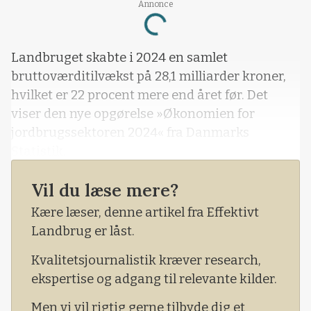
Annonce
Loading...
Landbruget skabte i 2024 en samlet
bruttoværditilvækst på 28,1 milliarder kroner,
hvilket er 22 procent mere end året før. Det
viser den nye opgørelse »Økonomien for
jordbrugssektoren 2024« fra Danmarks
Statistik.
- Bruttoværditilvæksten belyser sektorens
Vil du læse mere?
værdiskabelse, når forbruget af varer og
Kære læser, denne artikel fra Effektivt
tjenester er fratrukket produktionsværdien,
Landbrug er låst.
skriver Danmarks Statistik i analysen
Kvalitetsjournalistik kræver research,
ekspertise og adgang til relevante kilder.
Men vi vil rigtig gerne tilbyde dig et