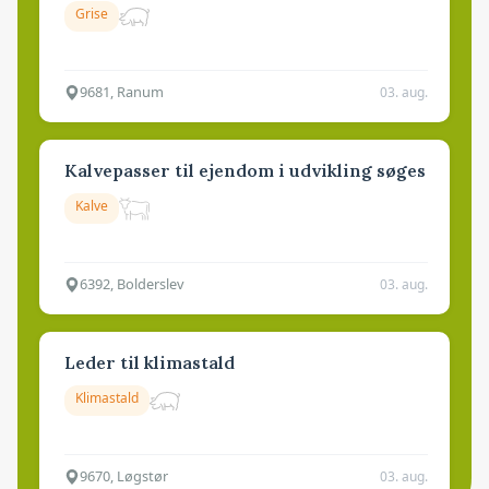
Grise
9681, Ranum
03. aug.
Kalvepasser til ejendom i udvikling søges
Kalve
6392, Bolderslev
03. aug.
Leder til klimastald
Klimastald
9670, Løgstør
03. aug.