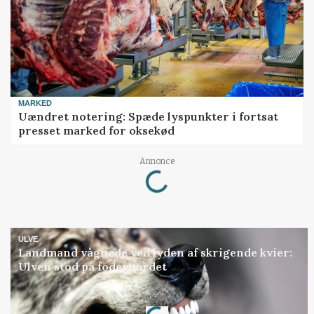
MARKED
Uændret notering: Spæde lyspunkter i fortsat
presset marked for oksekød
Loading...
Annonce
ULVE
Landmand vågnede ved lyden af skrigende kvier:
Ulven stod på foderbordet
Loading...
Annonce