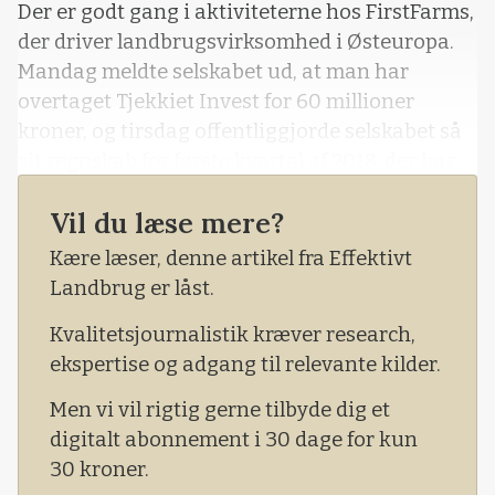
Der er godt gang i aktiviteterne hos FirstFarms,
der driver landbrugsvirksomhed i Østeuropa.
Mandag meldte selskabet ud, at man har
overtaget Tjekkiet Invest for 60 millioner
kroner, og tirsdag offentliggjorde selskabet så
sit regnskab for første kvartal af 2018, der har
sorte tal på bundlinjen.
Vil du læse mere?
FirstFarms havde i regnskabsperioden en
Kære læser, denne artikel fra Effektivt
omsætning på 35,4 millioner kroner, et EBITDA-
Landbrug er låst.
resultat på 15,9 millioner kroner, EBIT-resultat
på 8,9 milli
Kvalitetsjournalistik kræver research,
ekspertise og adgang til relevante kilder.
Men vi vil rigtig gerne tilbyde dig et
digitalt abonnement i 30 dage for kun
30 kroner.