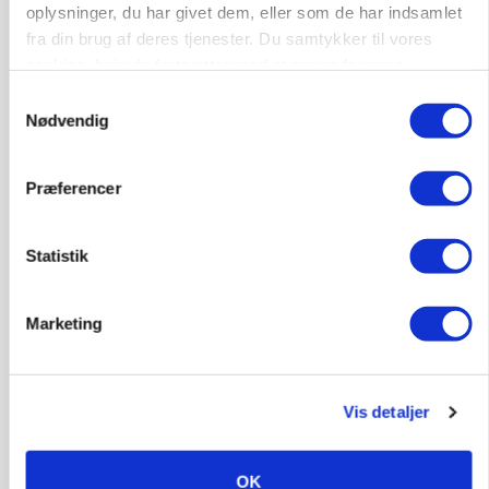
oplysninger, du har givet dem, eller som de har indsamlet
fra din brug af deres tjenester. Du samtykker til vores
KVÆG
Snart kan man søge tilskud til naturprojekter
cookies, hvis du fortsætter med at anvende vores
hjemmeside.
Samtykkevalg
Loading...
Annonce
Nødvendig
Præferencer
Statistik
Marketing
Vis detaljer
PLANTER
Før såmaskinen kører: Her er efterårets største
OK