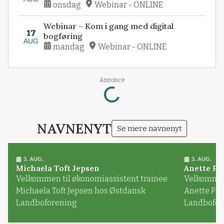
onsdag
Webinar - ONLINE
Webinar – Kom i gang med digital
17
bogføring
AUG
mandag
Webinar - ONLINE
Loading...
Annonce
NAVNENYT
Se mere navnenyt
3. AUG.
3. AUG.
Michaela Toft Jepsen
Anette Pl
Velkommen til økonomiassistent trainee
Velkommen 
Michaela Toft Jepsen hos Østdansk
Anette Pl
Landboforening
Landbofor