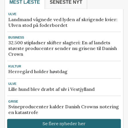
MEST LÆSTE
SENESTE NYT
ULVE
Landmand vågnede ved lyden af skrigende kvier:
Ulven stod på foderbordet
BUSINESS
32.500 stipladser skifter slagteri: En af landets
største producenter sender nu grisene til Danish
Crown
KULTUR
Herregård holder høstdag
ULVE
Lille hund blev dræbt af ulv i Vestjylland
GRISE
Svineproducenter kalder Danish Crowns notering
en katastrofe
Se flere nyheder her