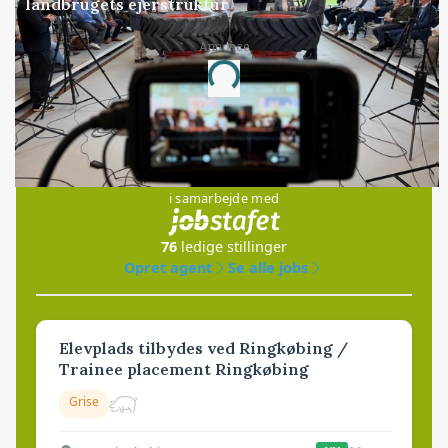
landbrugets ejerstruktur
Annonce
Loading...
Jobs
i samarbejde med
76
ledige stillinger
Opret agent
Se alle jobs
Elevplads tilbydes ved Ringkøbing /
Trainee placement Ringkøbing
Grise