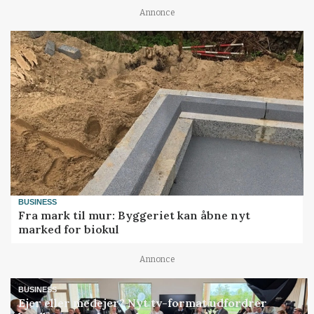
Annonce
BUSINESS
Fra mark til mur: Byggeriet kan åbne nyt
marked for biokul
Annonce
BUSINESS
Ejer eller medejer? Nyt tv-format udfordrer