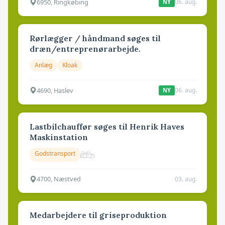
6950, Ringkøbing
06. aug.
NY
Rørlægger / håndmand søges til
dræn/entreprenørarbejde.
Anlæg
Kloak
4690, Haslev
06. aug.
NY
Lastbilchauffør søges til Henrik Haves
Maskinstation
Godstransport
4700, Næstved
03. aug.
Medarbejdere til griseproduktion