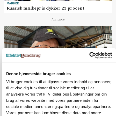
MARKED
Russisk mælkepris dykker 23 procent
Annonce
Denne hjemmeside bruger cookies
Vi bruger cookies til at tilpasse vores indhold og annoncer,
til at vise dig funktioner til sociale medier og til at
POLITIK
»Nu stopper I«: Landbrugsdebattør og
analysere vores trafik. Vi deler også oplysninger om din
protestgruppe vil demonstrere mod ny
brug af vores website med vores partnere inden for
gødskningslov
sociale medier, annonceringspartnere og analysepartnere.
Vores partnere kan kombinere disse data med andre
Annonce