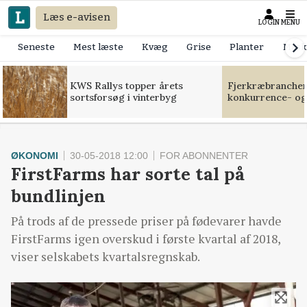
Læs e-avisen
LOGIN
MENU
Seneste
Mest læste
Kvæg
Grise
Planter
Mask
KWS Rallys topper årets
Fjerkræbranchen:
sortsforsøg i vinterbyg
konkurrence- og
ØKONOMI
30-05-2018 12:00
FOR ABONNENTER
FirstFarms har sorte tal på
bundlinjen
På trods af de pressede priser på fødevarer havde
FirstFarms igen overskud i første kvartal af 2018,
viser selskabets kvartalsregnskab.