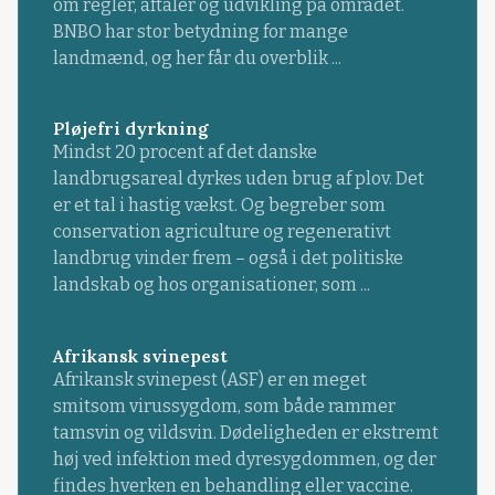
om regler, aftaler og udvikling på området.
BNBO har stor betydning for mange
landmænd, og her får du overblik ...
Pløjefri dyrkning
Mindst 20 procent af det danske
landbrugsareal dyrkes uden brug af plov. Det
er et tal i hastig vækst. Og begreber som
conservation agriculture og regenerativt
landbrug vinder frem – også i det politiske
landskab og hos organisationer, som ...
Afrikansk svinepest
Afrikansk svinepest (ASF) er en meget
smitsom virussygdom, som både rammer
tamsvin og vildsvin. Dødeligheden er ekstremt
høj ved infektion med dyresygdommen, og der
findes hverken en behandling eller vaccine.