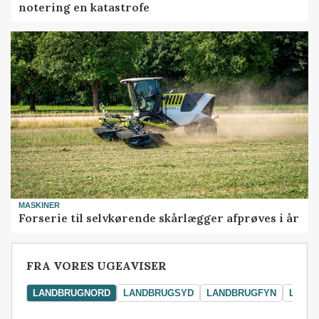
notering en katastrofe
MASKINER
Forserie til selvkørende skårlægger afprøves i år
FRA VORES UGEAVISER
LANDBRUGNORD
LANDBRUGSYD
LANDBRUGFYN
LAND