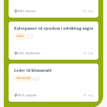
9681, Ranum
03. aug.
Kalvepasser til ejendom i udvikling søges
Kalve
6392, Bolderslev
03. aug.
Leder til klimastald
Klimastald
9670, Løgstør
03. aug.