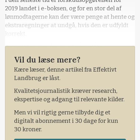
2019 landet i e-boksen, og for en stor del af
lønmodtagerne kan der være penge at hente og
ekstraregninger at undgå, hvis den er udfyldt
korrekt.
Det gælder også for de udenlandske
medarbejdere, der arbejder i Danmark.
Vil du læse mere?
En stor del af de danske landmænd står ofte for
Kære læser, denne artikel fra Effektivt
at udfærdige de udenlandske ansattes
Landbrug er låst.
forskudsopgørelser, da det kan volde
Kvalitetsjournalistik kræver research,
medarbejderne problemer – bå
ekspertise og adgang til relevante kilder.
Men vi vil rigtig gerne tilbyde dig et
digitalt abonnement i 30 dage for kun
30 kroner.