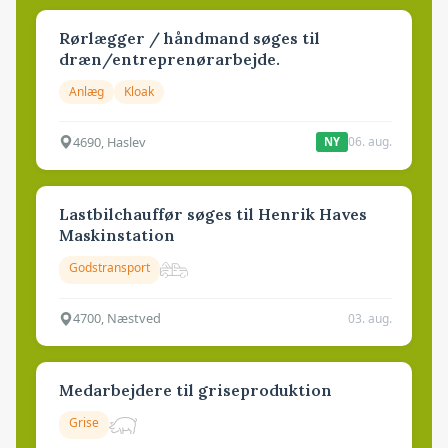
Rørlægger / håndmand søges til
dræn/entreprenørarbejde.
Anlæg
Kloak
4690, Haslev
06. aug.
NY
Lastbilchauffør søges til Henrik Haves
Maskinstation
Godstransport
4700, Næstved
03. aug.
Medarbejdere til griseproduktion
Grise