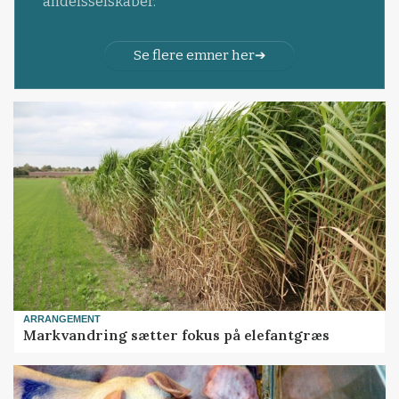
andelsselskaber.
Se flere emner her
ARRANGEMENT
Markvandring sætter fokus på elefantgræs