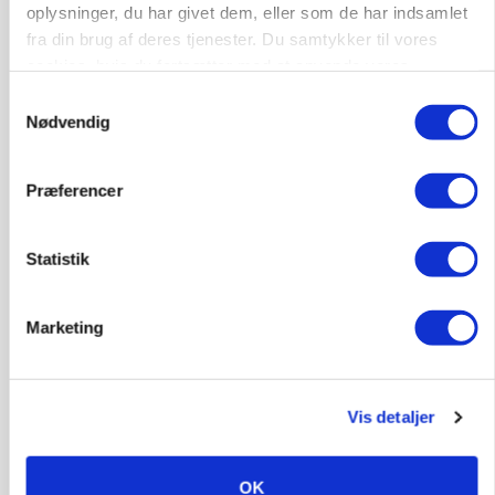
oplysninger, du har givet dem, eller som de har indsamlet
POLITIK
fra din brug af deres tjenester. Du samtykker til vores
Folketinget behandler ny gødskningslov: Sådan
cookies, hvis du fortsætter med at anvende vores
kan den ændre din bedrift fra 2027
hjemmeside.
Samtykkevalg
Annonce
Nødvendig
Loading...
Præferencer
Statistik
Marketing
Vis detaljer
KVÆG
Snart kan man søge tilskud til naturprojekter
OK