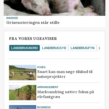
MARKED
Grisenoteringen står stille
FRA VORES UGEAVISER
LANDBRUGNORD
LANDBRUGSYD
LANDBRUGFYN
LAND
KVÆG
Snart kan man søge tilskud til
naturprojekter
ARRANGEMENT
Markvandring sætter fokus på
elefantgræs
BUSINESS