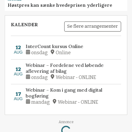
Høstpres kan sænke hvedeprisen yderligere
KALENDER
Se flere arrangementer
InterCount kursus Online
12
AUG
onsdag
Online
Webinar – Fordelene ved løbende
12
aflevering af bilag
AUG
onsdag
Webinar - ONLINE
Webinar – Kom i gang med digital
17
bogføring
AUG
mandag
Webinar - ONLINE
Annonce
Loading...