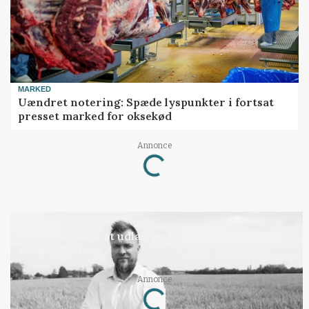
MARKED
Uændret notering: Spæde lyspunkter i fortsat
presset marked for oksekød
Annonce
Loading...
LEDER
Det er en uskik at udlægge et røgslør om
økoproduktion
Annonce
Loading...