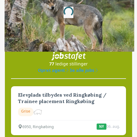
Annonce
Loading...
Jobs
i samarbejde med
77
ledige stillinger
Opret agent
Se alle jobs
Elevplads tilbydes ved Ringkøbing /
Trainee placement Ringkøbing
Grise
6950, Ringkøbing
06. aug.
NY