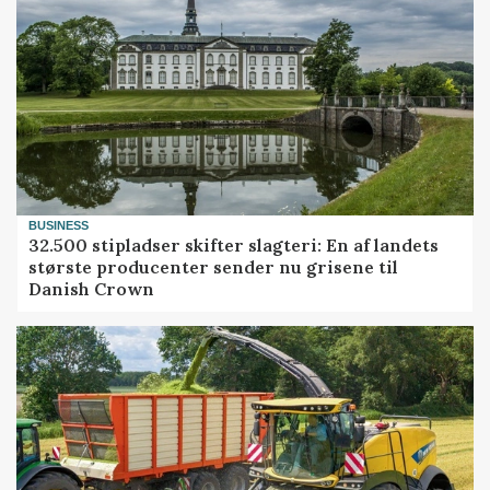
BUSINESS
32.500 stipladser skifter slagteri: En af landets
største producenter sender nu grisene til
Danish Crown