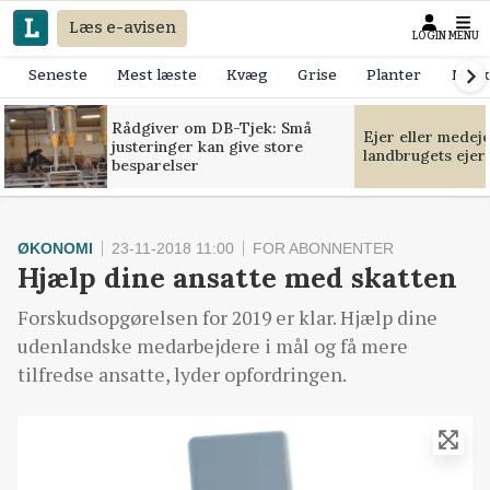
Læs e-avisen
LOGIN
MENU
Seneste
Mest læste
Kvæg
Grise
Planter
Mask
Rådgiver om DB-Tjek: Små
Ejer eller medej
justeringer kan give store
landbrugets ejer
besparelser
ØKONOMI
23-11-2018 11:00
FOR ABONNENTER
Hjælp dine ansatte med skatten
Forskudsopgørelsen for 2019 er klar. Hjælp dine
udenlandske medarbejdere i mål og få mere
tilfredse ansatte, lyder opfordringen.