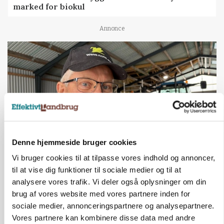
marked for biokul
Annonce
Denne hjemmeside bruger cookies
Vi bruger cookies til at tilpasse vores indhold og annoncer,
POLITIK
til at vise dig funktioner til sociale medier og til at
»Nu stopper I«: Landbrugsdebattør og
analysere vores trafik. Vi deler også oplysninger om din
protestgruppe vil demonstrere mod ny
gødskningslov
brug af vores website med vores partnere inden for
sociale medier, annonceringspartnere og analysepartnere.
Annonce
Vores partnere kan kombinere disse data med andre