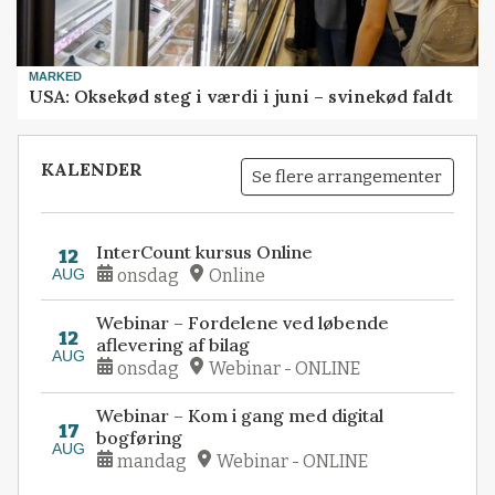
MARKED
USA: Oksekød steg i værdi i juni – svinekød faldt
KALENDER
Se flere arrangementer
InterCount kursus Online
12
AUG
onsdag
Online
Webinar – Fordelene ved løbende
12
aflevering af bilag
AUG
onsdag
Webinar - ONLINE
Webinar – Kom i gang med digital
17
bogføring
AUG
mandag
Webinar - ONLINE