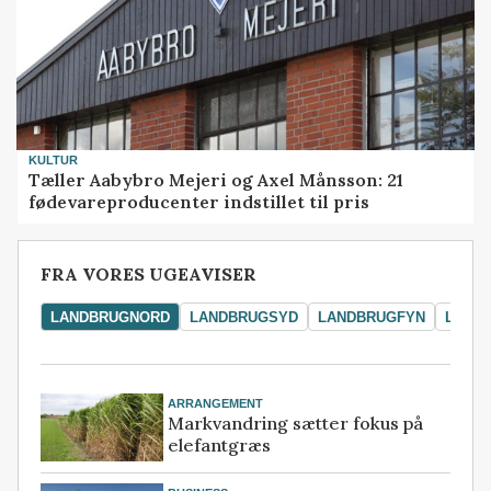
KULTUR
Tæller Aabybro Mejeri og Axel Månsson: 21
fødevareproducenter indstillet til pris
FRA VORES UGEAVISER
LANDBRUGNORD
LANDBRUGSYD
LANDBRUGFYN
LAND
ARRANGEMENT
Markvandring sætter fokus på
elefantgræs