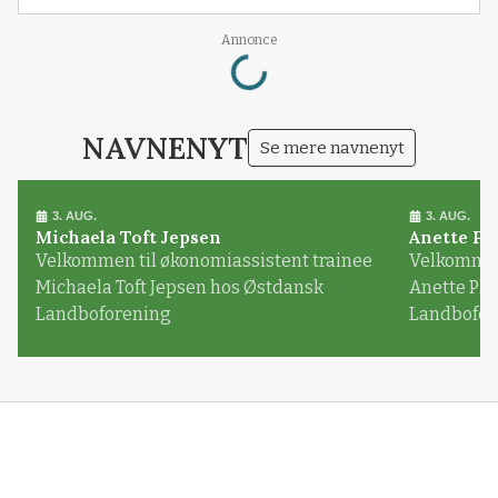
Loading...
Annonce
NAVNENYT
Se mere navnenyt
3. AUG.
3. AUG.
Michaela Toft Jepsen
Anette Pl
Velkommen til økonomiassistent trainee
Velkommen 
Michaela Toft Jepsen hos Østdansk
Anette Pl
Landboforening
Landbofor