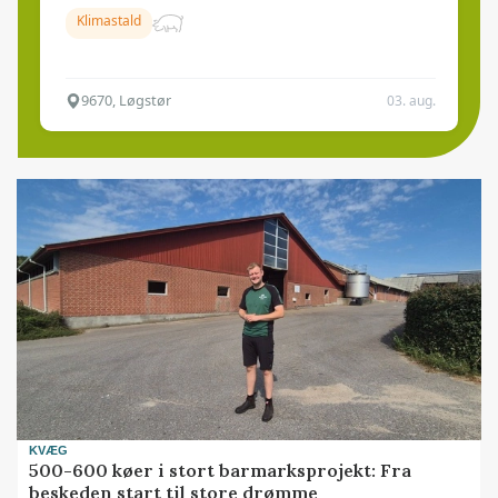
Klimastald
9670, Løgstør
03. aug.
KVÆG
500-600 køer i stort barmarksprojekt: Fra
beskeden start til store drømme