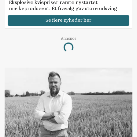
Eksplosive kviepriser ramte nystartet
mælkeproducent: Ét fravalg gav store udsving
Se flere nyheder her
Annonce
Loading...