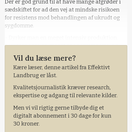
Der er god grund til at have mange afgrøder i
sædskiftet for ad den vej at mindske risikoen
for resistens mod behandlingen af ukrudt og
sygdomme.
- Dyrker man en meget intensiv produktion,
benyttes også en meget ens bekæmpelse, og
dermed øges risikoen for, at vi ser resistens og
Vil du læse mere?
store problemer, siger Klavs Ravn, konsulent,
Kære læser, denne artikel fra Effektivt
DLG.
Landbrug er låst.
På langt sigt øges dækningsbidraget ved
Kvalitetsjournalistik kræver research,
mange afgrøder.
ekspertise og adgang til relevante kilder.
- Vi øger risikospredningen fo
Men vi vil rigtig gerne tilbyde dig et
digitalt abonnement i 30 dage for kun
30 kroner.