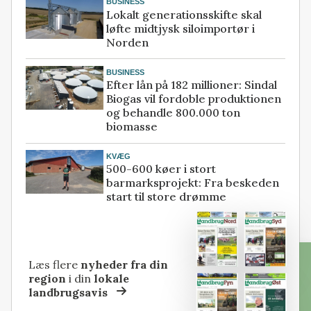
BUSINESS
Lokalt generationsskifte skal
løfte midtjysk siloimportør i
Norden
BUSINESS
Efter lån på 182 millioner: Sindal
Biogas vil fordoble produktionen
og behandle 800.000 ton
biomasse
KVÆG
500-600 køer i stort
barmarksprojekt: Fra beskeden
start til store drømme
Læs flere
nyheder fra din
region
i din
lokale
landbrugsavis