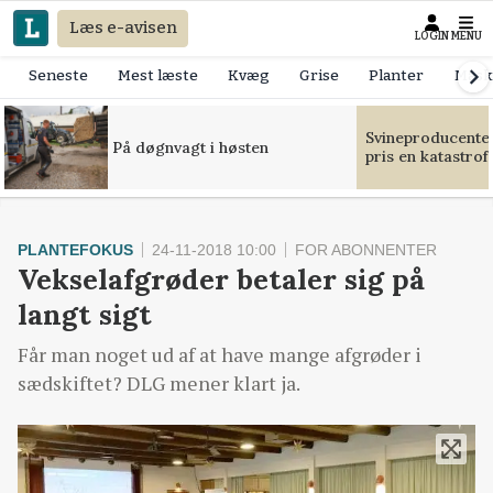
Læs e-avisen
LOGIN
MENU
Seneste
Mest læste
Kvæg
Grise
Planter
Mask
Svineproducente
På døgnvagt i høsten
pris en katastrof
PLANTEFOKUS
24-11-2018 10:00
FOR ABONNENTER
Vekselafgrøder betaler sig på
langt sigt
Får man noget ud af at have mange afgrøder i
sædskiftet? DLG mener klart ja.