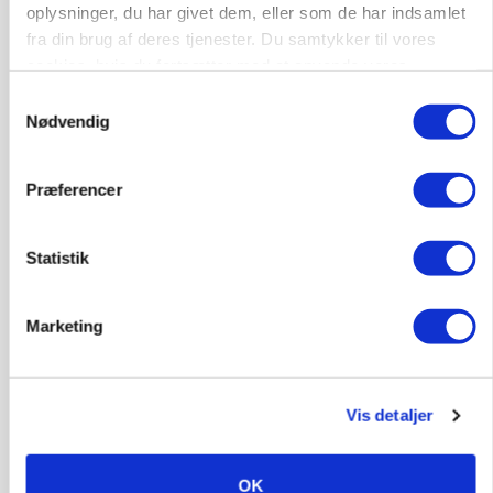
oplysninger, du har givet dem, eller som de har indsamlet
fra din brug af deres tjenester. Du samtykker til vores
Annonce
cookies, hvis du fortsætter med at anvende vores
hjemmeside.
MARKED
Samtykkevalg
Grisenoteringen står stille
Nødvendig
Loading...
Annonce
Præferencer
Statistik
Marketing
Vis detaljer
OK