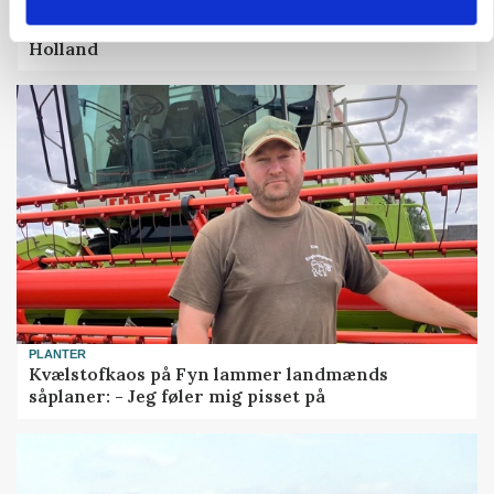
MASKINER
Krone åbner XDisc for John Deere og New
Holland
PLANTER
Kvælstofkaos på Fyn lammer landmænds
såplaner: - Jeg føler mig pisset på