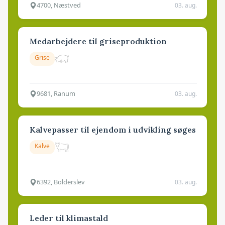
4700, Næstved
03. aug.
Medarbejdere til griseproduktion
Grise
9681, Ranum
03. aug.
Kalvepasser til ejendom i udvikling søges
Kalve
6392, Bolderslev
03. aug.
Leder til klimastald