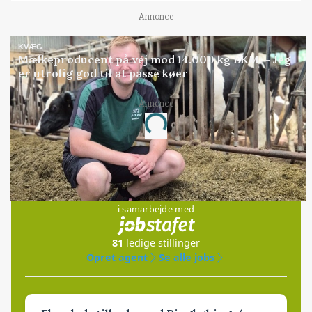
Annonce
KVÆG
Mælkeproducent på vej mod 14.000 kg EKM: - Jeg
er utrolig god til at passe køer
Annonce
Loading...
Jobs
i samarbejde med
81
ledige stillinger
Opret agent
Se alle jobs