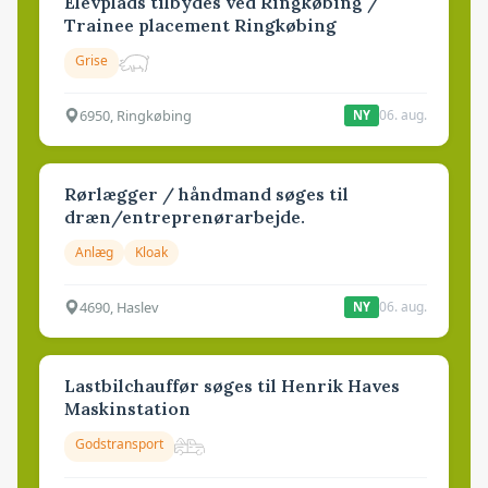
Elevplads tilbydes ved Ringkøbing /
Trainee placement Ringkøbing
Grise
6950, Ringkøbing
06. aug.
NY
Rørlægger / håndmand søges til
dræn/entreprenørarbejde.
Anlæg
Kloak
4690, Haslev
06. aug.
NY
Lastbilchauffør søges til Henrik Haves
Maskinstation
Godstransport