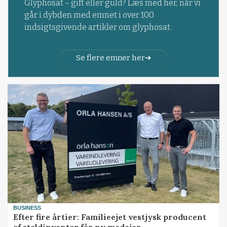
Glyphosat – gift eller guld? Læs med her, når vi
går i dybden med emnet i over 100
indsigtsgivende artikler om glyphosat.
Se flere emner her
BUSINESS
Efter fire årtier: Familieejet vestjysk producent
af staldinventar får ny medejer