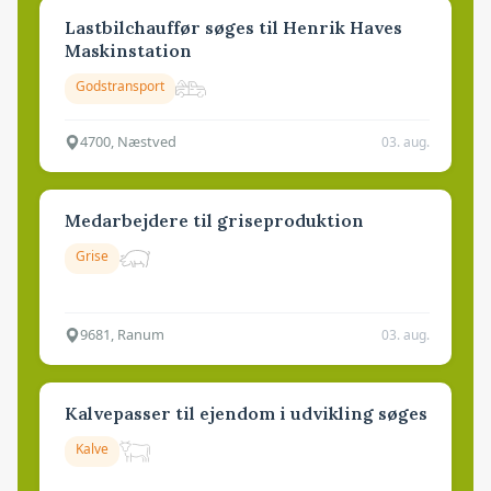
Lastbilchauffør søges til Henrik Haves
Maskinstation
Godstransport
4700, Næstved
03. aug.
Medarbejdere til griseproduktion
Grise
9681, Ranum
03. aug.
Kalvepasser til ejendom i udvikling søges
Kalve