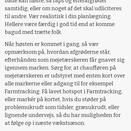
både kan høste, så raps og efterafgrøder
samtidig, eller om noget af det skal udliciteres
til andre. Vær realistisk i din planlægning.
Hellere være færdig i god tid end at komme
bagud med trætte folk.
Når høsten er kommet i gang, så vær
opmærksom på, hvordan afgrøderne står,
efterhånden som mejetærskeren får gnavet sig
igennem marken. Sørg for, at chaufføren på
mejetærskeren er udstyret med enten kort over
alle markerne eller adgang til for eksempel
Farmtracking. Få lavet hotspot i Farmtracking,
eller markér på kortet, hvis du støder på
problemukrudt som tidsler, græsukrudt, eller
lignende undervejs, så du har muligheden for
at følge op i næste vækstsæson.