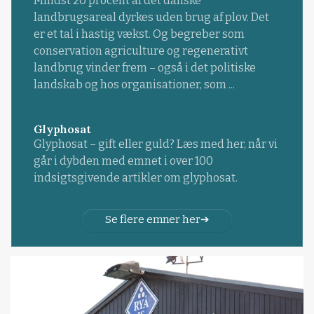
Mindst 20 procent af det danske
landbrugsareal dyrkes uden brug af plov. Det
er et tal i hastig vækst. Og begreber som
conservation agriculture og regenerativt
landbrug vinder frem – også i det politiske
landskab og hos organisationer, som ...
Glyphosat
Glyphosat – gift eller guld? Læs med her, når vi
går i dybden med emnet i over 100
indsigtsgivende artikler om glyphosat.
Se flere emner her