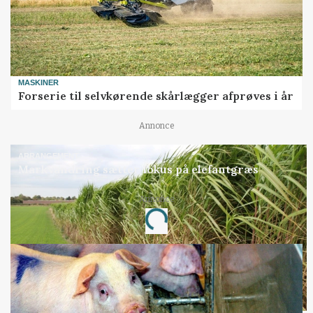
MASKINER
Forserie til selvkørende skårlægger afprøves i år
Annonce
ARRANGEMENT
Markvandring sætter fokus på elefantgræs
Annonce
Loading...