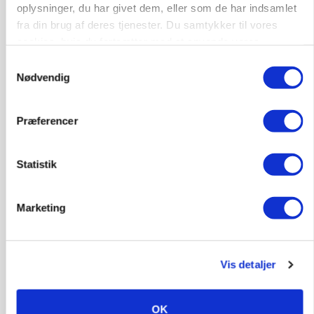
oplysninger, du har givet dem, eller som de har indsamlet
fra din brug af deres tjenester. Du samtykker til vores
cookies, hvis du fortsætter med at anvende vores
AGROMEK
hjemmeside.
Samtykkevalg
Ny Kartoffeldag på Agromek skal samle hele
Nødvendig
værdikæden om ny teknologi
Præferencer
Statistik
Marketing
Vis detaljer
LEDER
Det er en uskik at udlægge et røgslør om
økoproduktion
OK