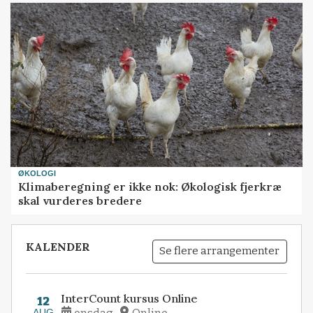
ØKOLOGI
Klimaberegning er ikke nok: Økologisk fjerkræ
skal vurderes bredere
KALENDER
Se flere arrangementer
InterCount kursus Online
12
AUG