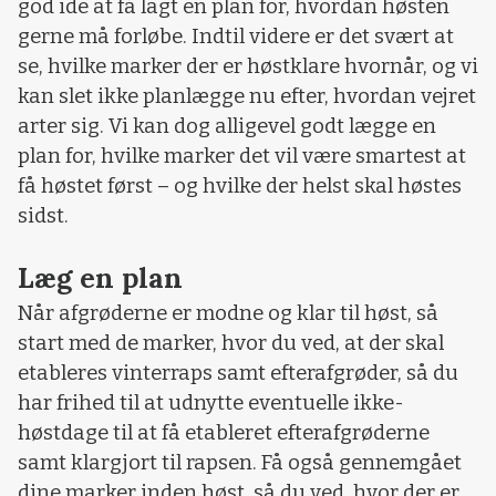
god ide at få lagt en plan for, hvordan høsten
gerne må forløbe. Indtil videre er det svært at
se, hvilke marker der er høstklare hvornår, og vi
kan slet ikke planlægge nu efter, hvordan vejret
arter sig. Vi kan dog alligevel godt lægge en
plan for, hvilke marker det vil være smartest at
få høstet først – og hvilke der helst skal høstes
sidst.
Læg en plan
Når afgrøderne er modne og klar til høst, så
start med de marker, hvor du ved, at der skal
etableres vinterraps samt efterafgrøder, så du
har frihed til at udnytte eventuelle ikke-
høstdage til at få etableret efterafgrøderne
samt klargjort til rapsen. Få også gennemgået
dine marker inden høst, så du ved, hvor der er