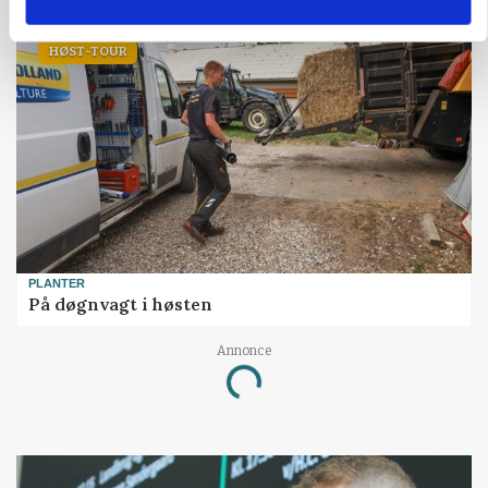
HØST-TOUR
PLANTER
På døgnvagt i høsten
Annonce
Loading...