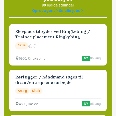
80
ledige stillinger
Opret agent
Se alle jobs
Elevplads tilbydes ved Ringkøbing /
Trainee placement Ringkøbing
Grise
6950, Ringkøbing
06. aug.
NY
Rørlægger / håndmand søges til
dræn/entreprenørarbejde.
Anlæg
Kloak
4690, Haslev
06. aug.
NY