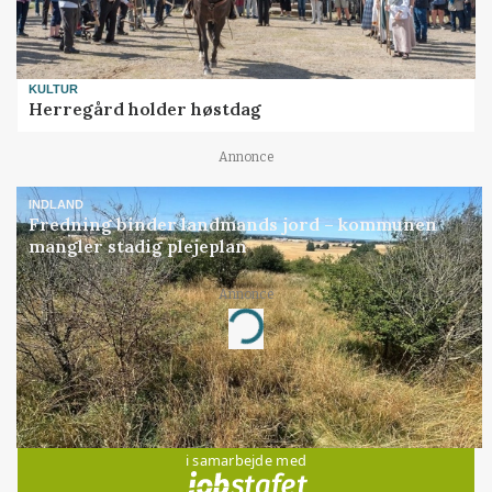
KULTUR
Herregård holder høstdag
Annonce
INDLAND
Fredning binder landmands jord – kommunen
mangler stadig plejeplan
Annonce
Loading...
Jobs
i samarbejde med