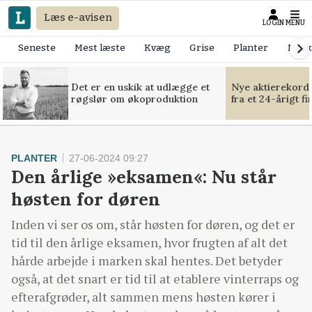
Læs e-avisen
LOGIN
MENU
Seneste
Mest læste
Kvæg
Grise
Planter
Mask
Det er en uskik at udlægge et
Nye aktierekorde
røgslør om økoproduktion
fra et 24-årigt f
PLANTER
27-06-2024 09:27
Den årlige »eksamen«: Nu står
høsten for døren
Inden vi ser os om, står høsten for døren, og det er
tid til den årlige eksamen, hvor frugten af alt det
hårde arbejde i marken skal hentes. Det betyder
også, at det snart er tid til at etablere vinterraps og
efterafgrøder, alt sammen mens høsten kører i