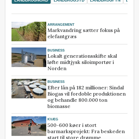
LANDBRUGNORD
LANDBRUGSYD
LANDBRUGFYN
LAND
ARRANGEMENT
Markvandring sætter fokus på
elefantgræs
BUSINESS
Lokalt generationsskifte skal
løfte midtjysk siloimportør i
Norden
BUSINESS
Efter lån på 182 millioner: Sindal
Biogas vil fordoble produktionen
og behandle 800.000 ton
biomasse
KVÆG
500-600 køer i stort
barmarksprojekt: Fra beskeden
start til store drømme