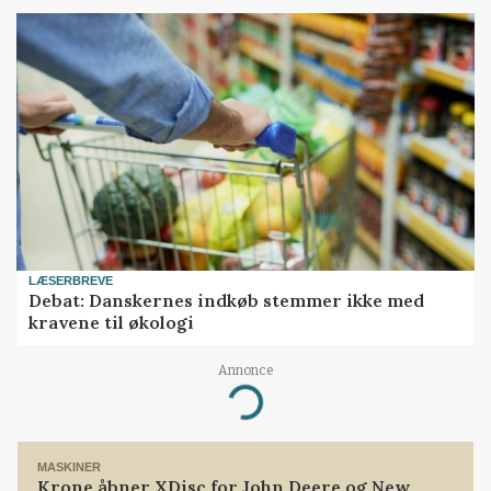
LÆSERBREVE
Debat: Danskernes indkøb stemmer ikke med
kravene til økologi
Annonce
Loading...
MASKINER
Krone åbner XDisc for John Deere og New