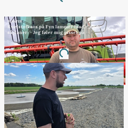
Loading...
PLANTER
Kvælstofkaos på Fyn lammer landmænds
såplaner: - Jeg føler mig pisset på
Annonce
Loading...