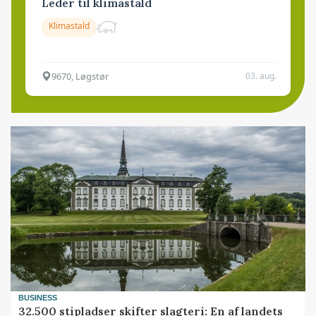
Leder til klimastald
Klimastald
9670, Løgstør
03. aug.
BUSINESS
32.500 stipladser skifter slagteri: En af landets