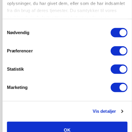
oplysninger, du har givet dem, eller som de har indsamlet
fra din brug af deres tjenester. Du samtykker til vores
GRISE
Svineproducenter kalder Danish Crowns pris en
cookies, hvis du fortsætter med at anvende vores
katastrofe
hjemmeside.
Samtykkevalg
Nødvendig
Annonce
MASKINER
Præferencer
Forserie til selvkørende skårlægger afprøves i år
Annonce
Statistik
Loading...
Marketing
Vis detaljer
OK