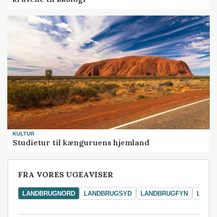
KULTUR
Studietur til kænguruens hjemland
FRA VORES UGEAVISER
LANDBRUGNORD
LANDBRUGSYD
LANDBRUGFYN
LAND