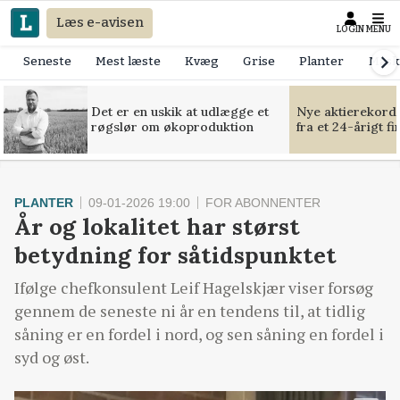
Læs e-avisen
LOGIN
MENU
Seneste
Mest læste
Kvæg
Grise
Planter
Mask
Det er en uskik at udlægge et
Nye aktierekorde
røgslør om økoproduktion
fra et 24-årigt f
PLANTER
09-01-2026 19:00
FOR ABONNENTER
År og lokalitet har størst
betydning for såtidspunktet
Ifølge chefkonsulent Leif Hagelskjær viser forsøg
gennem de seneste ni år en tendens til, at tidlig
såning er en fordel i nord, og sen såning en fordel i
syd og øst.