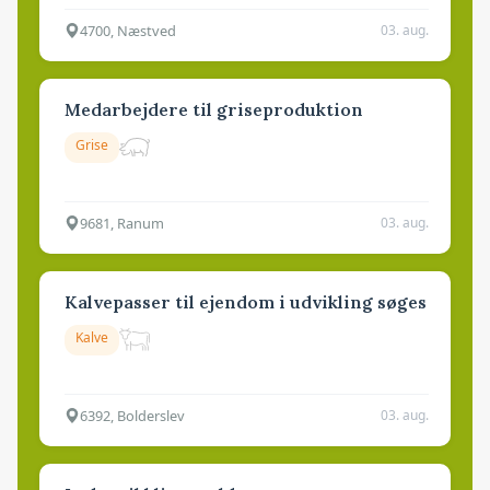
4700, Næstved
03. aug.
Medarbejdere til griseproduktion
Grise
9681, Ranum
03. aug.
Kalvepasser til ejendom i udvikling søges
Kalve
6392, Bolderslev
03. aug.