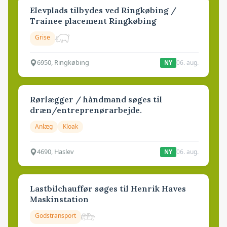
Elevplads tilbydes ved Ringkøbing /
Trainee placement Ringkøbing
Grise
6950, Ringkøbing
06. aug.
NY
Rørlægger / håndmand søges til
dræn/entreprenørarbejde.
Anlæg
Kloak
4690, Haslev
06. aug.
NY
Lastbilchauffør søges til Henrik Haves
Maskinstation
Godstransport