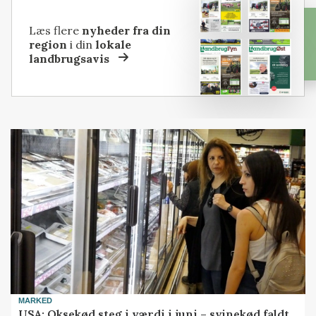
Læs flere
nyheder fra din
region
i din
lokale
landbrugsavis
MARKED
USA: Oksekød steg i værdi i juni – svinekød faldt