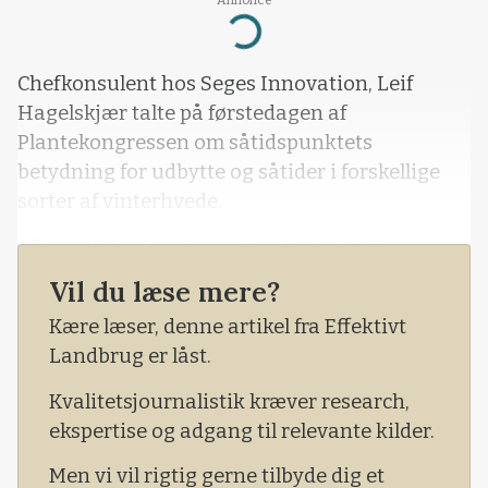
Loading...
Chefkonsulent hos Seges Innovation, Leif
Hagelskjær talte på førstedagen af
Plantekongressen om såtidspunktets
betydning for udbytte og såtider i forskellige
sorter af vinterhvede.
- Emnet blev for alvor aktuelt, da det blev
indført, at man kunne erstatte nogle af
Vil du læse mere?
efterafgrøderne med tidlig såning, sagde han
Kære læser, denne artikel fra Effektivt
og fremhævede, at den tidlige såning ligeledes
Landbrug er låst.
var med det forventede formål, at man kunne
øge det potentielle udbytte.
Kvalitetsjournalistik kræver research,
ekspertise og adgang til relevante kilder.
Men vi vil rigtig gerne tilbyde dig et