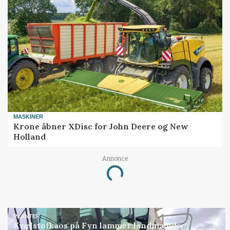
MASKINER
Krone åbner XDisc for John Deere og New
Holland
Annonce
Loading...
PLANTER
Kvælstofkaos på Fyn lammer landmænds