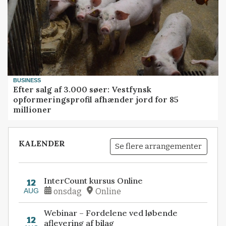
BUSINESS
Efter salg af 3.000 søer: Vestfynsk
opformeringsprofil afhænder jord for 85
millioner
KALENDER
Se flere arrangementer
InterCount kursus Online
12
AUG
onsdag
Online
Webinar – Fordelene ved løbende
12
aflevering af bilag