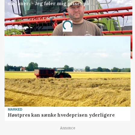
såplaner: - Jeg føler mig pisset på
Annonce
Loading...
MARKED
Høstpres kan sænke hvedeprisen yderligere
Annonce