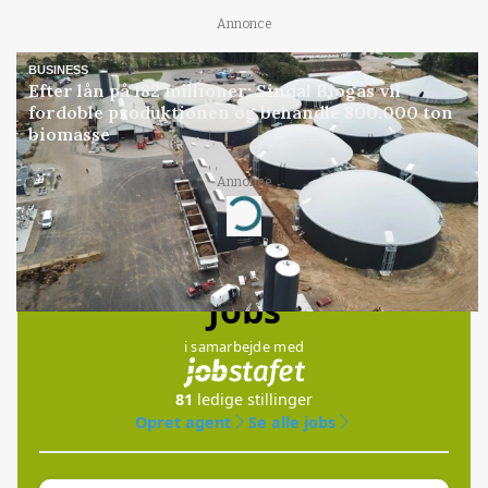
Annonce
BUSINESS
Efter lån på 182 millioner: Sindal Biogas vil
fordoble produktionen og behandle 800.000 ton
biomasse
Annonce
Loading...
Jobs
i samarbejde med
81
ledige stillinger
Opret agent
Se alle jobs