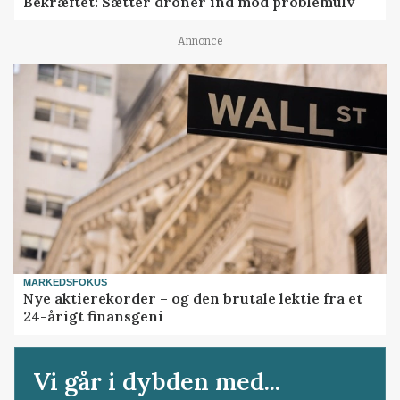
Bekræftet: Sætter droner ind mod problemulv
Annonce
MARKEDSFOKUS
Nye aktierekorder – og den brutale lektie fra et
24-årigt finansgeni
Vi går i dybden med...