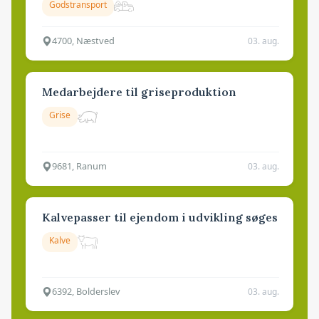
Godstransport
4700, Næstved
03. aug.
Medarbejdere til griseproduktion
Grise
9681, Ranum
03. aug.
Kalvepasser til ejendom i udvikling søges
Kalve
6392, Bolderslev
03. aug.