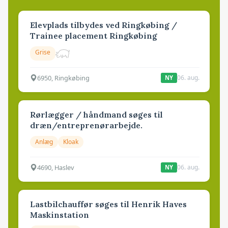
Elevplads tilbydes ved Ringkøbing /
Trainee placement Ringkøbing
Grise
6950, Ringkøbing
06. aug.
NY
Rørlægger / håndmand søges til
dræn/entreprenørarbejde.
Anlæg
Kloak
4690, Haslev
06. aug.
NY
Lastbilchauffør søges til Henrik Haves
Maskinstation