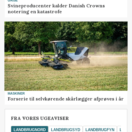
GRISE
Svineproducenter kalder Danish Crowns
notering en katastrofe
MASKINER
Forserie til selvkørende skårlægger afprøves i år
FRA VORES UGEAVISER
LANDBRUGNORD
LANDBRUGSYD
LANDBRUGFYN
LAND