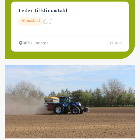
Leder til klimastald
Klimastald
9670, Løgstør
03. aug.