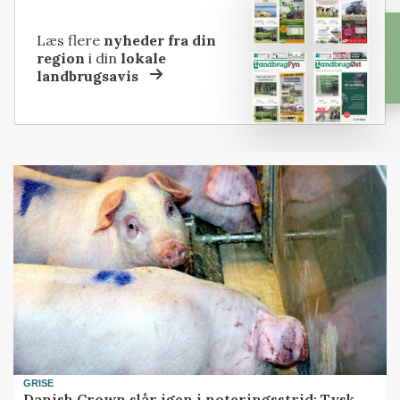
Læs flere
nyheder fra din
region
i din
lokale
landbrugsavis
GRISE
Danish Crown slår igen i noteringsstrid: Tysk