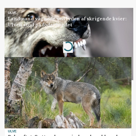
ULVE
Landmand vågnede ved lyden af skrigende kvier:
Ulven stod på foderbordet
Annonce
Loading...
ULVE