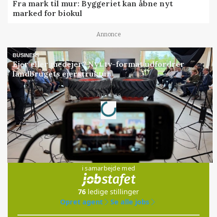
Fra mark til mur: Byggeriet kan åbne nyt
marked for biokul
Annonce
BUSINESS
Ejer eller medejer? Nyt tv-format udfordrer
landbrugets ejerstruktur
Loading...
Annonce
Jobs
i samarbejde med
76
ledige stillinger
Opret agent
Se alle jobs