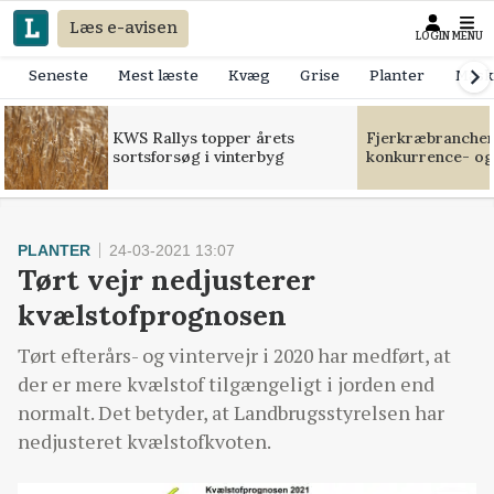
Læs e-avisen
LOGIN
MENU
Seneste
Mest læste
Kvæg
Grise
Planter
Mask
KWS Rallys topper årets
Fjerkræbranchen:
sortsforsøg i vinterbyg
konkurrence- og
PLANTER
24-03-2021 13:07
Tørt vejr nedjusterer
kvælstofprognosen
Tørt efterårs- og vintervejr i 2020 har medført, at
der er mere kvælstof tilgængeligt i jorden end
normalt. Det betyder, at Landbrugsstyrelsen har
nedjusteret kvælstofkvoten.