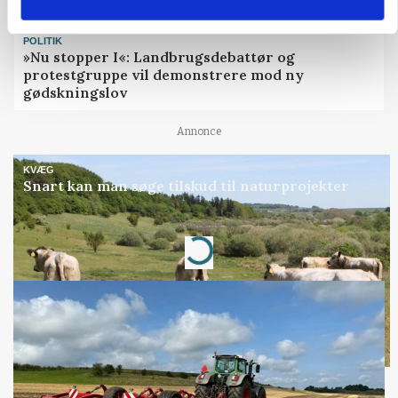
POLITIK
»Nu stopper I«: Landbrugsdebattør og
protestgruppe vil demonstrere mod ny
gødskningslov
Annonce
KVÆG
Snart kan man søge tilskud til naturprojekter
Annonce
Loading...