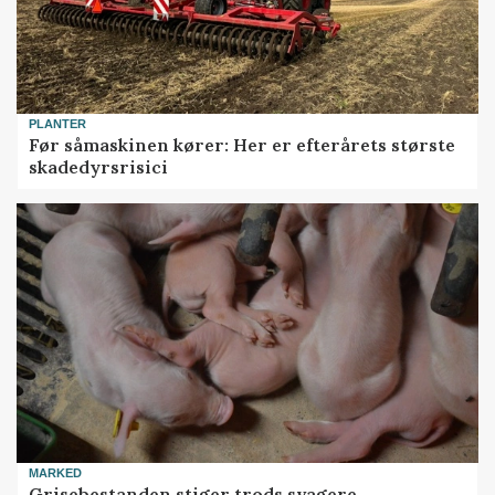
PLANTER
Før såmaskinen kører: Her er efterårets største
skadedyrsrisici
MARKED
Grisebestanden stiger trods svagere