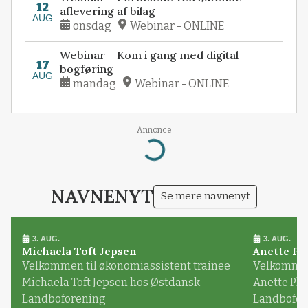
12
aflevering af bilag
AUG
onsdag
Webinar - ONLINE
Webinar – Kom i gang med digital
17
bogføring
AUG
mandag
Webinar - ONLINE
Annonce
Loading...
NAVNENYT
Se mere navnenyt
3. AUG.
3. AUG.
Michaela Toft Jepsen
Anette Pl
Velkommen til økonomiassistent trainee
Velkommen 
Michaela Toft Jepsen hos Østdansk
Anette Pl
Landboforening
Landbofor