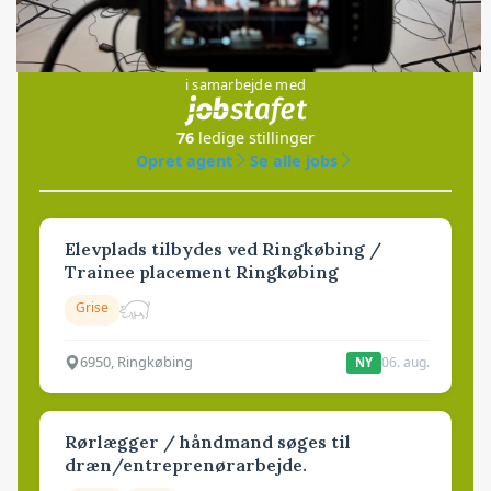
Jobs
i samarbejde med
76
ledige stillinger
Opret agent
Se alle jobs
Elevplads tilbydes ved Ringkøbing /
Trainee placement Ringkøbing
Grise
6950, Ringkøbing
06. aug.
NY
Rørlægger / håndmand søges til
dræn/entreprenørarbejde.