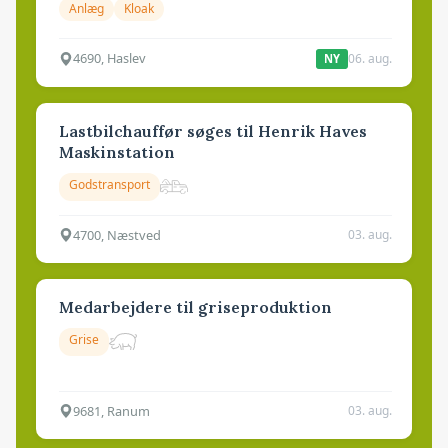
Anlæg
Kloak
4690, Haslev
06. aug.
NY
Lastbilchauffør søges til Henrik Haves
Maskinstation
Godstransport
4700, Næstved
03. aug.
Medarbejdere til griseproduktion
Grise
9681, Ranum
03. aug.