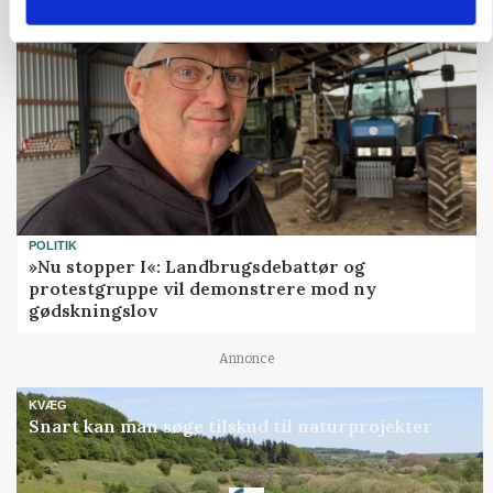
POLITIK
»Nu stopper I«: Landbrugsdebattør og
protestgruppe vil demonstrere mod ny
gødskningslov
Annonce
KVÆG
Snart kan man søge tilskud til naturprojekter
Loading...
Annonce