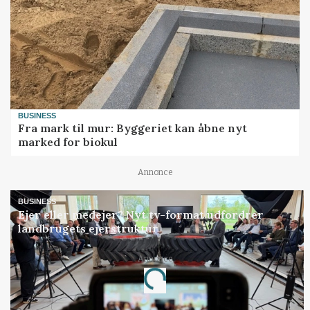
BUSINESS
Fra mark til mur: Byggeriet kan åbne nyt
marked for biokul
Annonce
BUSINESS
Ejer eller medejer? Nyt tv-format udfordrer
landbrugets ejerstruktur
Annonce
Loading...