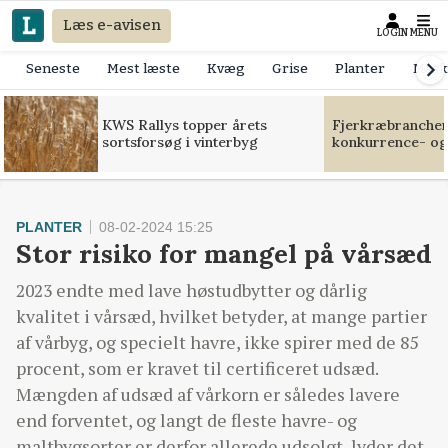
Læs e-avisen
LOGIN
MENU
Seneste
Mest læste
Kvæg
Grise
Planter
Mask
KWS Rallys topper årets
Fjerkræbranchen:
sortsforsøg i vinterbyg
konkurrence- og
PLANTER
08-02-2024 15:25
Stor risiko for mangel på vårsæd
2023 endte med lave høstudbytter og dårlig
kvalitet i vårsæd, hvilket betyder, at mange partier
af vårbyg, og specielt havre, ikke spirer med de 85
procent, som er kravet til certificeret udsæd.
Mængden af udsæd af vårkorn er således lavere
end forventet, og langt de fleste havre- og
maltbygsorter er derfor allerede udsolgt, lyder det