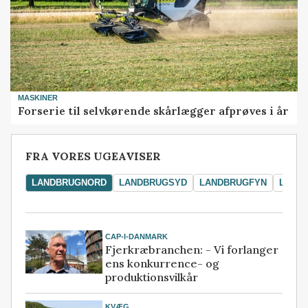
MASKINER
Forserie til selvkørende skårlægger afprøves i år
FRA VORES UGEAVISER
LANDBRUGNORD
LANDBRUGSYD
LANDBRUGFYN
LAND
CAP-I-DANMARK
Fjerkræbranchen: - Vi forlanger
ens konkurrence- og
produktionsvilkår
KVÆG