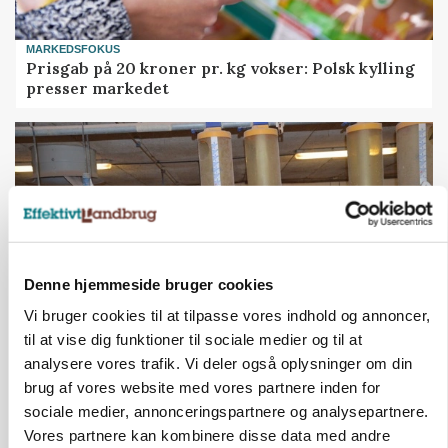
MARKEDSFOKUS
Prisgab på 20 kroner pr. kg vokser: Polsk kylling
presser markedet
Denne hjemmeside bruger cookies
Vi bruger cookies til at tilpasse vores indhold og annoncer,
til at vise dig funktioner til sociale medier og til at
analysere vores trafik. Vi deler også oplysninger om din
GRISE
Rådgiver om DB-Tjek: Små justeringer kan give
brug af vores website med vores partnere inden for
store besparelser
sociale medier, annonceringspartnere og analysepartnere.
Vores partnere kan kombinere disse data med andre
Annonce