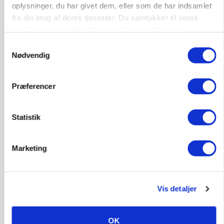
Loading...
oplysninger, du har givet dem, eller som de har indsamlet
fra din brug af deres tjenester. Du samtykker til vores
cookies, hvis du fortsætter med at anvende vores
hjemmeside.
Samtykkevalg
Nødvendig
Præferencer
Statistik
Marketing
MARKED
Russisk mælkepris dykker 23 procent
Vis detaljer
Annonce
OK