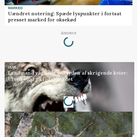
MARKED
Uændret notering: Spæde lyspunkter i fortsat
presset marked for oksekød
Loading...
Annonce
ULVE
Landmand vågnede ved lyden af skrigende kvier:
Ulven stod på foderbordet
Loading...
Annonce