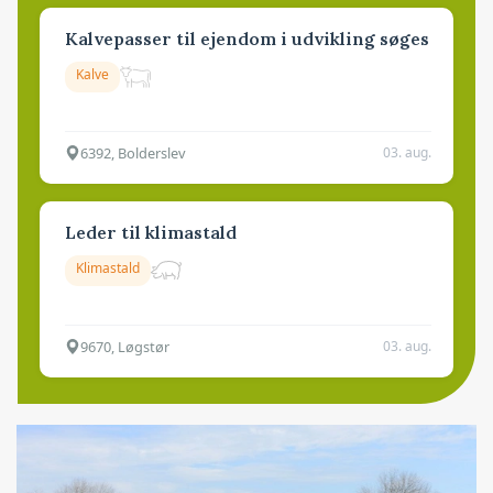
Kalvepasser til ejendom i udvikling søges
Kalve
6392, Bolderslev
03. aug.
Leder til klimastald
Klimastald
9670, Løgstør
03. aug.