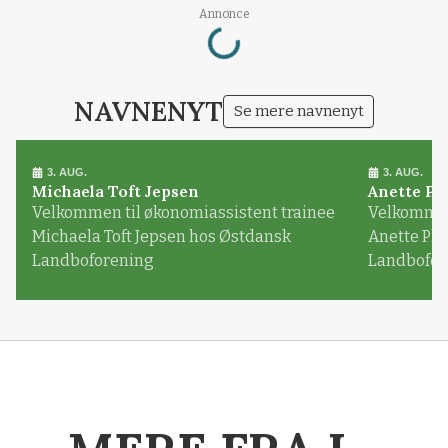
Loading...
Annonce
NAVNENYT
Se mere navnenyt
3. AUG.
3. AUG.
Michaela Toft Jepsen
Anette Pl
Velkommen til økonomiassistent trainee
Velkommen 
Michaela Toft Jepsen hos Østdansk
Anette Pl
Landboforening
Landbofor