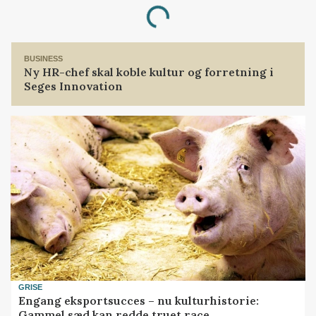
Loading...
BUSINESS
Ny HR-chef skal koble kultur og forretning i
Seges Innovation
GRISE
Engang eksportsucces – nu kulturhistorie:
Gammel sæd kan redde truet race