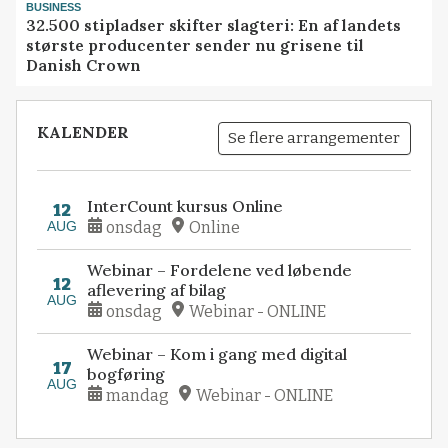
BUSINESS
32.500 stipladser skifter slagteri: En af landets
største producenter sender nu grisene til
Danish Crown
KALENDER
Se flere arrangementer
InterCount kursus Online
12
AUG
onsdag
Online
Webinar – Fordelene ved løbende
12
aflevering af bilag
AUG
onsdag
Webinar - ONLINE
Webinar – Kom i gang med digital
17
bogføring
AUG
mandag
Webinar - ONLINE