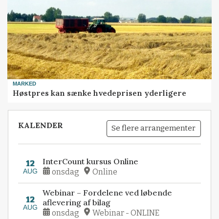
MARKED
Høstpres kan sænke hvedeprisen yderligere
KALENDER
Se flere arrangementer
InterCount kursus Online
12
AUG
onsdag
Online
Webinar – Fordelene ved løbende
12
aflevering af bilag
AUG
onsdag
Webinar - ONLINE