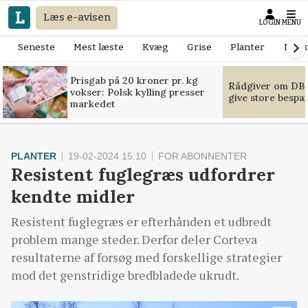
Læs e-avisen
LOGIN
MENU
Seneste
Mest læste
Kvæg
Grise
Planter
Mask
Prisgab på 20 kroner pr. kg
Rådgiver om DB-
vokser: Polsk kylling presser
give store bespa
markedet
PLANTER
19-02-2024 15:10
FOR ABONNENTER
Resistent fuglegræs udfordrer
kendte midler
Resistent fuglegræs er efterhånden et udbredt
problem mange steder. Derfor deler Corteva
resultaterne af forsøg med forskellige strategier
mod det genstridige bredbladede ukrudt.