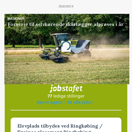
Annonce
MASKINER
Forserie til selvkørende skårlægger afprøves i år
Annonce
Loading...
Jobs
i samarbejde med
77
ledige stillinger
Opret agent
Se alle jobs
Elevplads tilbydes ved Ringkøbing /
Trainee placement Ringkøbing