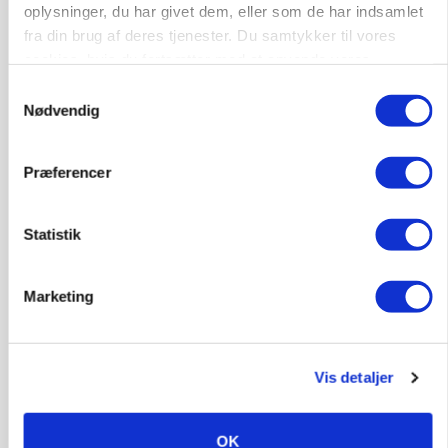
oplysninger, du har givet dem, eller som de har indsamlet
KVÆG
Snart kan man søge tilskud til naturprojekter
fra din brug af deres tjenester. Du samtykker til vores
cookies, hvis du fortsætter med at anvende vores
Annonce
hjemmeside.
Samtykkevalg
Nødvendig
PLANTER
Før såmaskinen kører: Her er efterårets største
skadedyrsrisici
Præferencer
Annonce
Loading...
Statistik
Marketing
Vis detaljer
OK