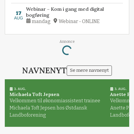
Webinar – Kom i gang med digital
17
bogføring
AUG
mandag
Webinar - ONLINE
Annonce
Loading...
NAVNENYT
Se mere navnenyt
3. AUG.
3. AUG.
Michaela Toft Jepsen
Anette Pl
Velkommen til økonomiassistent trainee
Velkommen 
Michaela Toft Jepsen hos Østdansk
Anette Pl
Landboforening
Landbofor