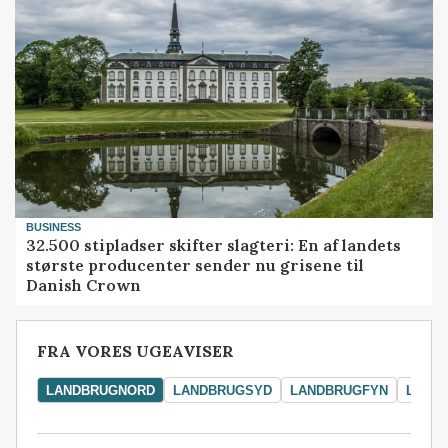
BUSINESS
32.500 stipladser skifter slagteri: En af landets
største producenter sender nu grisene til
Danish Crown
FRA VORES UGEAVISER
LANDBRUGNORD
LANDBRUGSYD
LANDBRUGFYN
LAND