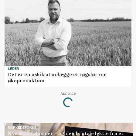
LEDER
Det er en uskik at udlægge et røgslør om
økoproduktion
Annonce
Loading...
MARKEDSFOKUS
Nye aktierekorder – og den brutale lektie fra et