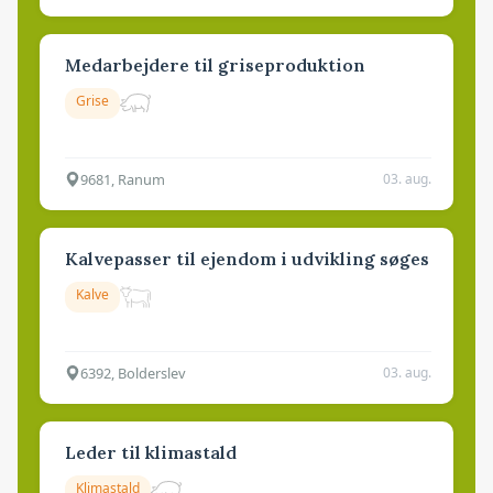
Medarbejdere til griseproduktion
Grise
9681, Ranum
03. aug.
Kalvepasser til ejendom i udvikling søges
Kalve
6392, Bolderslev
03. aug.
Leder til klimastald
Klimastald