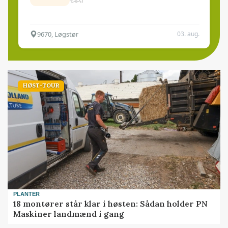
9670, Løgstør
03. aug.
HØST-TOUR
PLANTER
18 montører står klar i høsten: Sådan holder PN
Maskiner landmænd i gang