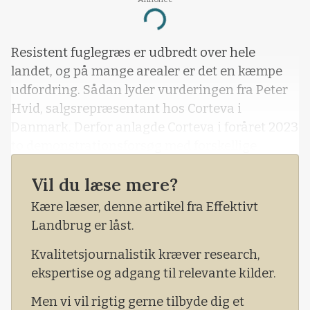
Loading...
Resistent fuglegræs er udbredt over hele
landet, og på mange arealer er det en kæmpe
udfordring. Sådan lyder vurderingen fra Peter
Hvid, salgsrepræsentant hos Corteva i
Danmark. Derfor anlagde Corteva i foråret 2023
to demonstrationsforsøg med forskellige
behandlinger i vårbyg.
Vil du læse mere?
Kære læser, denne artikel fra Effektivt
Landbrug er låst.
Kvalitetsjournalistik kræver research,
ekspertise og adgang til relevante kilder.
Men vi vil rigtig gerne tilbyde dig et