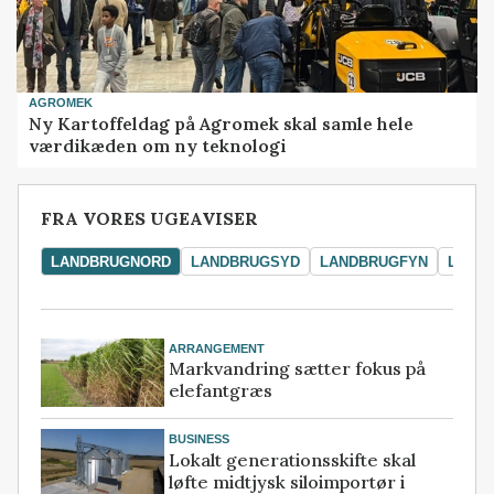
AGROMEK
Ny Kartoffeldag på Agromek skal samle hele
værdikæden om ny teknologi
FRA VORES UGEAVISER
LANDBRUGNORD
LANDBRUGSYD
LANDBRUGFYN
LAND
ARRANGEMENT
Markvandring sætter fokus på
elefantgræs
BUSINESS
Lokalt generationsskifte skal
løfte midtjysk siloimportør i