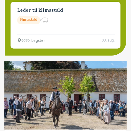
Leder til klimastald
Klimastald
9670, Løgstør
03. aug.