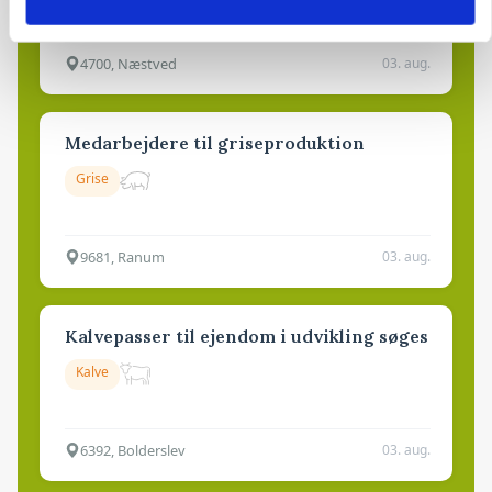
Godstransport
4700, Næstved
03. aug.
Medarbejdere til griseproduktion
Grise
9681, Ranum
03. aug.
Kalvepasser til ejendom i udvikling søges
Kalve
6392, Bolderslev
03. aug.