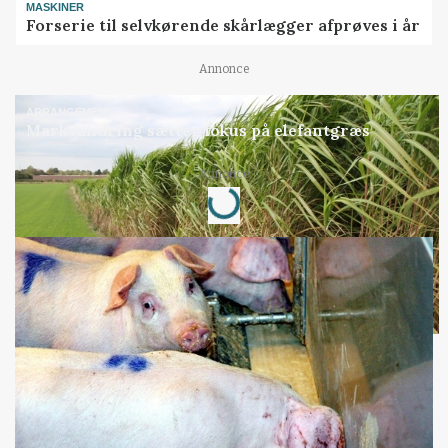
MASKINER
Forserie til selvkørende skårlægger afprøves i år
Annonce
ARRANGEMENT
Markvandring sætter fokus på elefantgræs
Annonce
Loading...