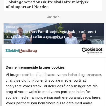
Lokalt generationsskifte skal løfte midtjysk
siloimportør i Norden
Annonce
BUSINESS
Efter fire årtier: Familieejet vestjysk producent
af staldinventar får ny medejer
Annonce
Loading...
Denne hjemmeside bruger cookies
Jobs
Vi bruger cookies til at tilpasse vores indhold og annoncer,
til at vise dig funktioner til sociale medier og til at
i samarbejde med
analysere vores trafik. Vi deler også oplysninger om din
brug af vores website med vores partnere inden for
79
ledige stillinger
sociale medier, annonceringspartnere og analysepartnere.
Opret agent
Se alle jobs
Vores partnere kan kombinere disse data med andre