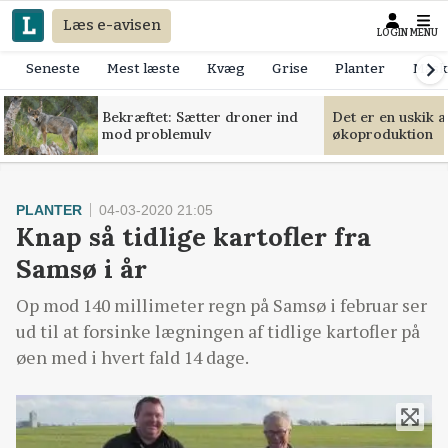
Læs e-avisen
LOGIN
MENU
Seneste
Mest læste
Kvæg
Grise
Planter
Mask
Bekræftet: Sætter droner ind
Det er en uskik 
mod problemulv
økoproduktion
PLANTER
04-03-2020 21:05
Knap så tidlige kartofler fra
Samsø i år
Op mod 140 millimeter regn på Samsø i februar ser
ud til at forsinke lægningen af tidlige kartofler på
øen med i hvert fald 14 dage.