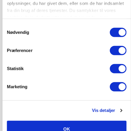
oplysninger, du har givet dem, eller som de har indsamlet
fra din brug af deres tjenester. Du samtykker til vores
Elevplads tilbydes ved Ringkøbing /
cookies, hvis du fortsætter med at anvende vores
Trainee placement Ringkøbing
hjemmeside.
Samtykkevalg
Grise
Nødvendig
6950, Ringkøbing
06. aug.
NY
Præferencer
Rørlægger / håndmand søges til
Statistik
dræn/entreprenørarbejde.
Anlæg
Kloak
Marketing
4690, Haslev
06. aug.
NY
Vis detaljer
Lastbilchauffør søges til Henrik Haves
Maskinstation
OK