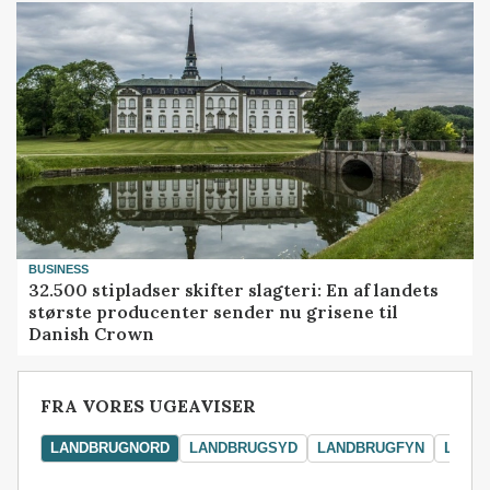
BUSINESS
32.500 stipladser skifter slagteri: En af landets
største producenter sender nu grisene til
Danish Crown
FRA VORES UGEAVISER
LANDBRUGNORD
LANDBRUGSYD
LANDBRUGFYN
LAND