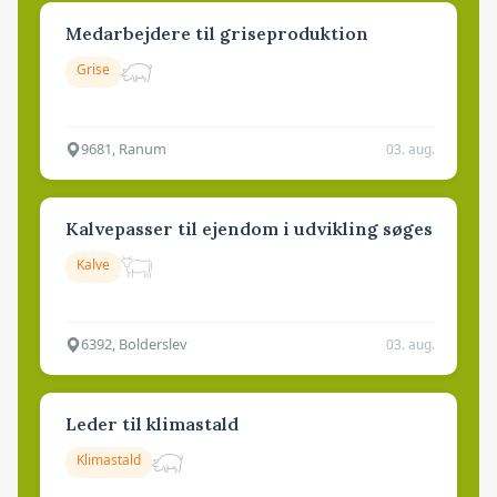
Medarbejdere til griseproduktion
Grise
9681, Ranum
03. aug.
Kalvepasser til ejendom i udvikling søges
Kalve
6392, Bolderslev
03. aug.
Leder til klimastald
Klimastald