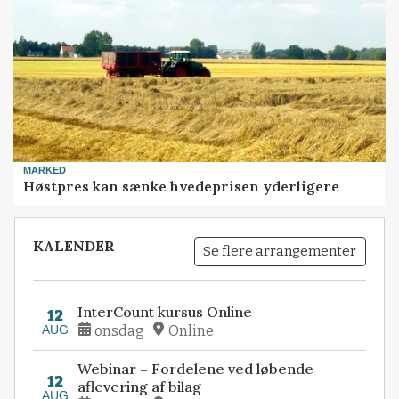
MARKED
Høstpres kan sænke hvedeprisen yderligere
KALENDER
Se flere arrangementer
InterCount kursus Online
12
AUG
onsdag
Online
Webinar – Fordelene ved løbende
12
aflevering af bilag
AUG