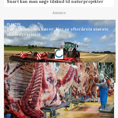
Snart kan man søge tilskud til naturprojekter
Annonce
PLANTER
Før såmaskinen kører: Her er efterårets største
skadedyrsrisici
Annonce
Loading...