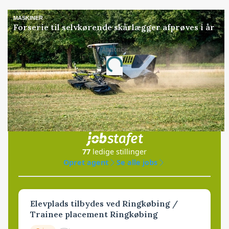
MASKINER
Forserie til selvkørende skårlægger afprøves i år
Annonce
Loading...
Jobs
i samarbejde med
77
ledige stillinger
Opret agent
Se alle jobs
Elevplads tilbydes ved Ringkøbing /
Trainee placement Ringkøbing