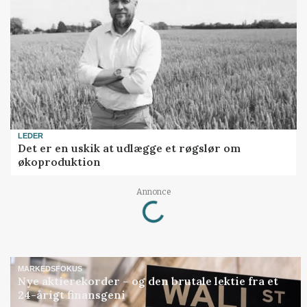
LEDER
Det er en uskik at udlægge et røgslør om
økoproduktion
Annonce
Loading...
MARKEDSFOKUS
Nye aktierekorder – og den brutale lektie fra et
24-årigt finansgeni