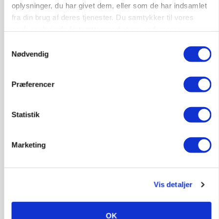
oplysninger, du har givet dem, eller som de har indsamlet
fra din brug af deres tjenester. Du samtykker til vores
cookies, hvis du fortsætter med at anvende vores
hjemmeside.
Samtykkevalg
GRISE
Rådgiver om DB-Tjek: Små justeringer kan give
Nødvendig
store besparelser
Præferencer
Annonce
Loading...
Statistik
Marketing
Vis detaljer
OK