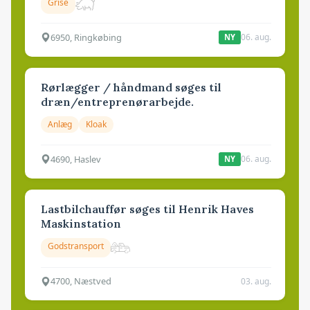
Grise
6950, Ringkøbing
06. aug.
NY
Rørlægger / håndmand søges til
dræn/entreprenørarbejde.
Anlæg
Kloak
4690, Haslev
06. aug.
NY
Lastbilchauffør søges til Henrik Haves
Maskinstation
Godstransport
4700, Næstved
03. aug.