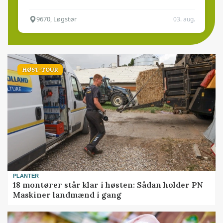
9670, Løgstør
03. aug.
HØST-TOUR
PLANTER
18 montører står klar i høsten: Sådan holder PN
Maskiner landmænd i gang