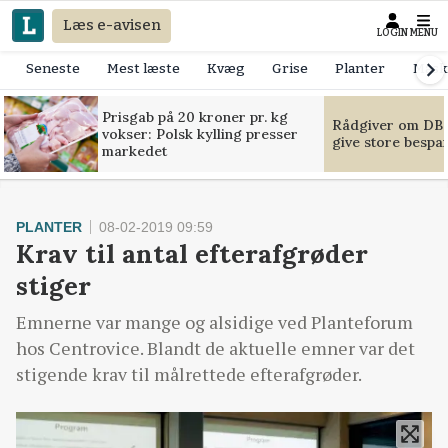
Læs e-avisen
LOGIN
MENU
Seneste
Mest læste
Kvæg
Grise
Planter
Mask
Prisgab på 20 kroner pr. kg
Rådgiver om DB-
vokser: Polsk kylling presser
give store bespa
markedet
PLANTER
08-02-2019 09:59
Krav til antal efterafgrøder
stiger
Emnerne var mange og alsidige ved Planteforum
hos Centrovice. Blandt de aktuelle emner var det
stigende krav til målrettede efterafgrøder.