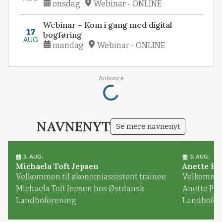
onsdag
Webinar - ONLINE
Webinar – Kom i gang med digital
17
bogføring
AUG
mandag
Webinar - ONLINE
Annonce
Loading...
NAVNENYT
Se mere navnenyt
3. AUG.
3. AUG.
Michaela Toft Jepsen
Anette Pl
Velkommen til økonomiassistent trainee
Velkommen 
Michaela Toft Jepsen hos Østdansk
Anette Pl
Landboforening
Landbofor