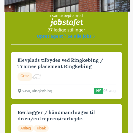
Jobs
i samarbejde med
77
ledige stillinger
Opret agent
Se alle jobs
Elevplads tilbydes ved Ringkøbing /
Trainee placement Ringkøbing
Grise
6950, Ringkøbing
06. aug.
NY
Rørlægger / håndmand søges til
dræn/entreprenørarbejde.
Anlæg
Kloak