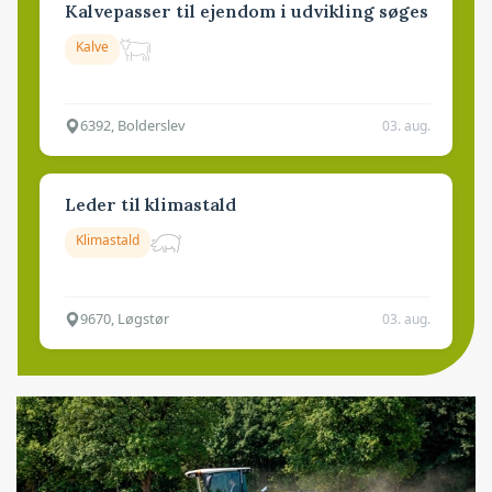
Kalvepasser til ejendom i udvikling søges
Kalve
6392, Bolderslev
03. aug.
Leder til klimastald
Klimastald
9670, Løgstør
03. aug.