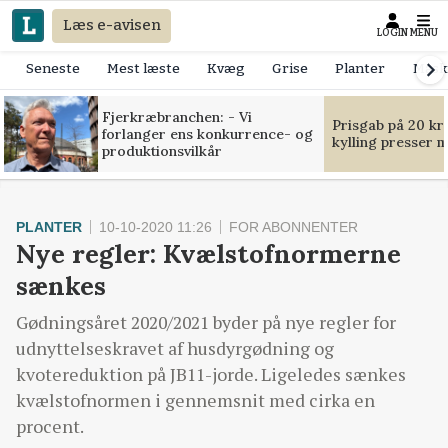
Læs e-avisen
LOGIN
MENU
Seneste
Mest læste
Kvæg
Grise
Planter
Mask
Fjerkræbranchen: - Vi
Prisgab på 20 kr
forlanger ens konkurrence- og
kylling presser 
produktionsvilkår
PLANTER
10-10-2020 11:26
FOR ABONNENTER
Nye regler: Kvælstofnormerne
sænkes
Gødningsåret 2020/2021 byder på nye regler for
udnyttelseskravet af husdyrgødning og
kvotereduktion på JB11-jorde. Ligeledes sænkes
kvælstofnormen i gennemsnit med cirka en
procent.