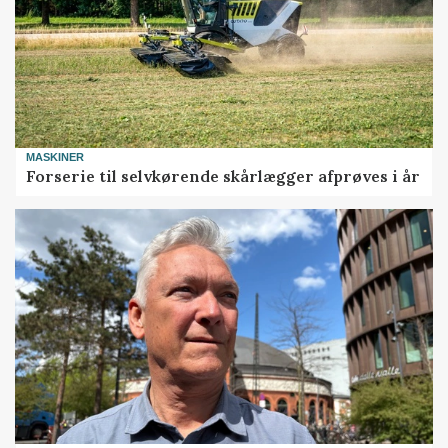
MASKINER
Forserie til selvkørende skårlægger afprøves i år