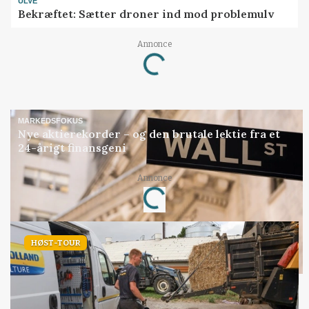
ULVE
Bekræftet: Sætter droner ind mod problemulv
Annonce
Loading...
MARKEDSFOKUS
Nye aktierekorder – og den brutale lektie fra et
24-årigt finansgeni
Annonce
Loading...
HØST-TOUR