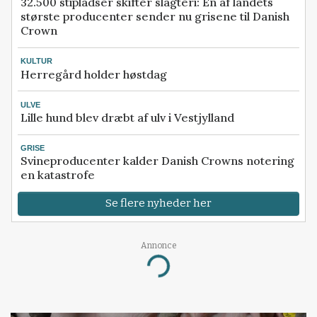
32.500 stipladser skifter slagteri: En af landets
største producenter sender nu grisene til Danish
Crown
KULTUR
Herregård holder høstdag
ULVE
Lille hund blev dræbt af ulv i Vestjylland
GRISE
Svineproducenter kalder Danish Crowns notering
en katastrofe
Se flere nyheder her
Annonce
Loading...