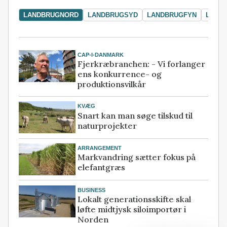
LANDBRUGNORD
LANDBRUGSYD
LANDBRUGFYN
LAND
CAP-I-DANMARK
Fjerkræbranchen: - Vi forlanger
ens konkurrence- og
produktionsvilkår
KVÆG
Snart kan man søge tilskud til
naturprojekter
ARRANGEMENT
Markvandring sætter fokus på
elefantgræs
BUSINESS
Lokalt generationsskifte skal
løfte midtjysk siloimportør i
Norden