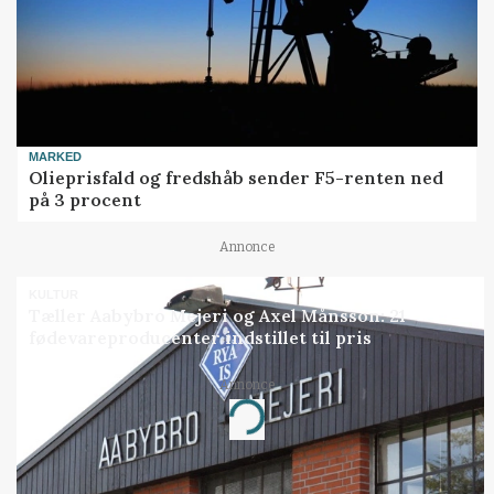
MARKED
Olieprisfald og fredshåb sender F5-renten ned
på 3 procent
Annonce
KULTUR
Tæller Aabybro Mejeri og Axel Månsson: 21
fødevareproducenter indstillet til pris
Annonce
Loading...