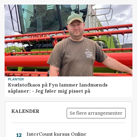
PLANTER
Kvælstofkaos på Fyn lammer landmænds
såplaner: - Jeg føler mig pisset på
KALENDER
Se flere arrangementer
InterCount kursus Online
12