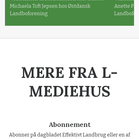
Michaela Toft Jepsen hos Østdansk
Anette Pl
Landboforening
Landbofor
MERE FRA L-
MEDIEHUS
Abonnement
Abonner på dagbladet Effektivt Landbrug eller en af