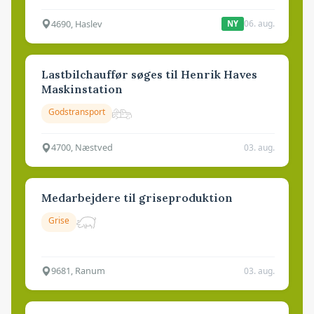
4690, Haslev
06. aug.
NY
Lastbilchauffør søges til Henrik Haves
Maskinstation
Godstransport
4700, Næstved
03. aug.
Medarbejdere til griseproduktion
Grise
9681, Ranum
03. aug.