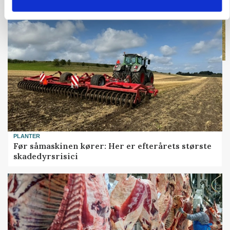
PLANTER
Før såmaskinen kører: Her er efterårets største
skadedyrsrisici