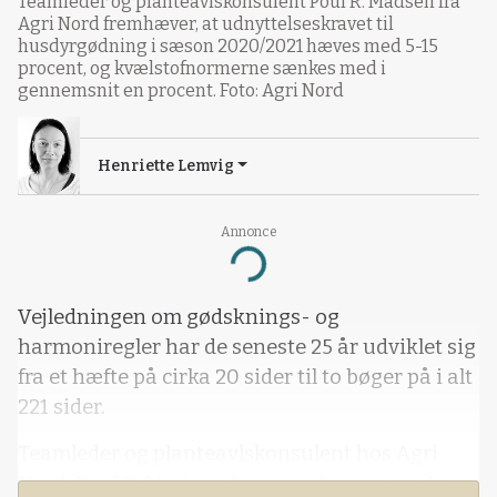
Teamleder og planteavlskonsulent Poul R. Madsen fra
Agri Nord fremhæver, at udnyttelseskravet til
husdyrgødning i sæson 2020/2021 hæves med 5-15
procent, og kvælstofnormerne sænkes med i
gennemsnit en procent. Foto: Agri Nord
Henriette Lemvig
Annonce
Loading...
Vejledningen om gødsknings- og
harmoniregler har de seneste 25 år udviklet sig
fra et hæfte på cirka 20 sider til to bøger på i alt
221 sider.
Teamleder og planteavlskonsulent hos Agri
Nord, Poul R. Madsen, har været igennem de