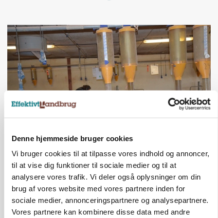
Denne hjemmeside bruger cookies
GRISE
Rådgiver om DB-Tjek: Små justeringer kan give
Vi bruger cookies til at tilpasse vores indhold og annoncer,
store besparelser
til at vise dig funktioner til sociale medier og til at
analysere vores trafik. Vi deler også oplysninger om din
Annonce
brug af vores website med vores partnere inden for
sociale medier, annonceringspartnere og analysepartnere.
Vores partnere kan kombinere disse data med andre