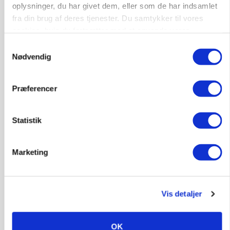
oplysninger, du har givet dem, eller som de har indsamlet
fra din brug af deres tjenester. Du samtykker til vores
cookies, hvis du fortsætter med at anvende vores
hjemmeside.
Samtykkevalg
Nødvendig
Præferencer
POLITIK
»Nu stopper I«: Landbrugsdebattør og
Statistik
protestgruppe vil demonstrere mod ny
gødskningslov
Marketing
Annonce
KVÆG
Snart kan man søge tilskud til naturprojekter
Vis detaljer
Annonce
Loading...
OK