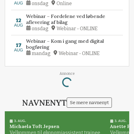
AUG
onsdag
Online
Webinar – Fordelene ved løbende
12
aflevering af bilag
AUG
onsdag
Webinar - ONLINE
Webinar – Kom i gang med digital
17
bogføring
AUG
mandag
Webinar - ONLINE
Annonce
Loading...
NAVNENYT
Se mere navnenyt
3. AUG.
3. AUG.
Michaela Toft Jepsen
Anette Pl
Velkommen til økonomiassistent trainee
Velkommen 