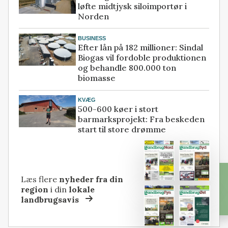
løfte midtjysk siloimportør i
Norden
BUSINESS
Efter lån på 182 millioner: Sindal
Biogas vil fordoble produktionen
og behandle 800.000 ton
biomasse
KVÆG
500-600 køer i stort
barmarksprojekt: Fra beskeden
start til store drømme
Læs flere
nyheder fra din
region
i din
lokale
landbrugsavis