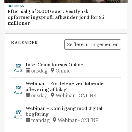
BUSINESS
Efter salg af 3.000 søer: Vestfynsk
opformeringsprofil afhænder jord for 85
millioner
KALENDER
Se flere arrangementer
InterCount kursus Online
12
AUG
onsdag
Online
Webinar – Fordelene ved løbende
12
aflevering af bilag
AUG
onsdag
Webinar - ONLINE
Webinar – Kom i gang med digital
17
bogføring
AUG
mandag
Webinar - ONLINE