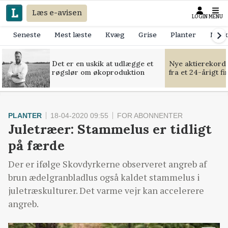
Læs e-avisen
LOGIN
MENU
Seneste
Mest læste
Kvæg
Grise
Planter
Mask
Det er en uskik at udlægge et
Nye aktierekorde
røgslør om økoproduktion
fra et 24-årigt f
PLANTER
18-04-2020 09:55
FOR ABONNENTER
Juletræer: Stammelus er tidligt
på færde
Der er ifølge Skovdyrkerne observeret angreb af
brun ædelgranbladlus også kaldet stammelus i
juletræskulturer. Det varme vejr kan accelerere
angreb.