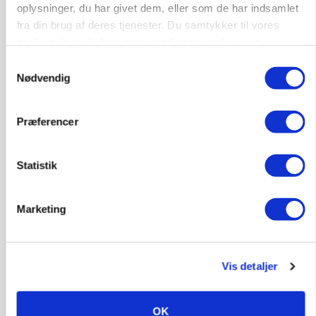
oplysninger, du har givet dem, eller som de har indsamlet
fra din brug af deres tjenester. Du samtykker til vores
Annonce
cookies, hvis du fortsætter med at anvende vores
hjemmeside.
MASKINER
Samtykkevalg
Forserie til selvkørende skårlægger afprøves i år
Nødvendig
Loading...
Annonce
Præferencer
Statistik
Marketing
Vis detaljer
OK