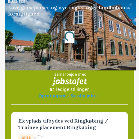
BUSINESS
Lave grisepriser og nye regler øger landbobanks
forsigtighed
Annonce
Loading...
Jobs
i samarbejde med
81
ledige stillinger
Opret agent
Se alle jobs
Elevplads tilbydes ved Ringkøbing /
Trainee placement Ringkøbing
Grise