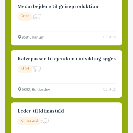
Medarbejdere til griseproduktion
Grise
9681, Ranum
03. aug.
Kalvepasser til ejendom i udvikling søges
Kalve
6392, Bolderslev
03. aug.
Leder til klimastald
Klimastald