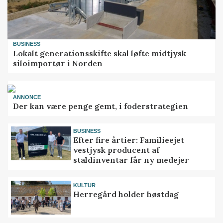
BUSINESS
Lokalt generationsskifte skal løfte midtjysk
siloimportør i Norden
ANNONCE
Der kan være penge gemt, i foderstrategien
BUSINESS
Efter fire årtier: Familieejet
vestjysk producent af
staldinventar får ny medejer
KULTUR
Herregård holder høstdag