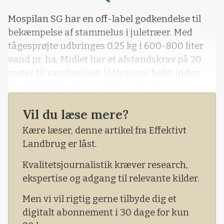
Loading...
Mospilan SG har en off-label godkendelse til
bekæmpelse af stammelus i juletræer. Med
tågesprøjte udbringes 0,25 kg i 600-800 liter
vand pr. ha. Midlet har et afstandskrav på 20
meter til vandmiljøer. Udbringes helst inden
skudbrydning, da midlet kan skade
udsprungne træer.
Vil du læse mere?
Kære læser, denne artikel fra Effektivt
Landbrug er låst.
Kvalitetsjournalistik kræver research,
ekspertise og adgang til relevante kilder.
Men vi vil rigtig gerne tilbyde dig et
digitalt abonnement i 30 dage for kun