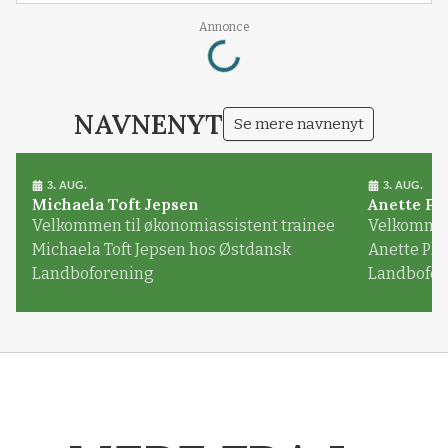
Loading...
Annonce
NAVNENYT
Se mere navnenyt
3. AUG.
3. AUG.
Michaela Toft Jepsen
Anette Pl
Velkommen til økonomiassistent trainee
Velkommen 
Michaela Toft Jepsen hos Østdansk
Anette Pl
Landboforening
Landbofor