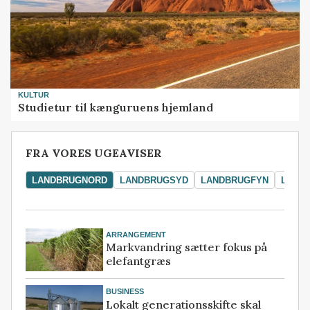
KULTUR
Studietur til kænguruens hjemland
FRA VORES UGEAVISER
LANDBRUGNORD
LANDBRUGSYD
LANDBRUGFYN
LAND
ARRANGEMENT
Markvandring sætter fokus på
elefantgræs
BUSINESS
Lokalt generationsskifte skal