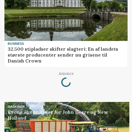
BUSINESS
32.500 stipladser skifter slagteri: En af landets
største producenter sender nu grisene til
Danish Crown
Loading...
Annonce
MASKINER
Krone åbner XDisc for John Deere og New
Holland
Annonce