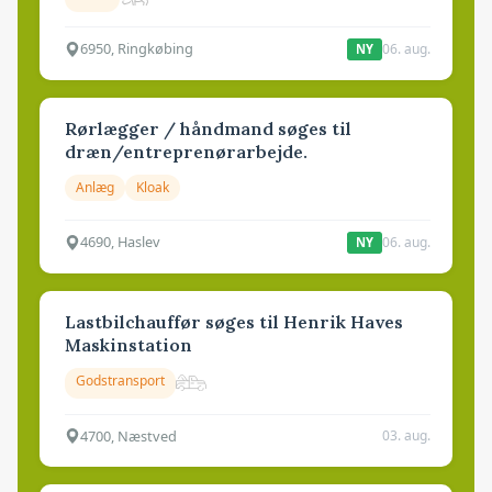
6950, Ringkøbing
06. aug.
NY
Rørlægger / håndmand søges til
dræn/entreprenørarbejde.
Anlæg
Kloak
4690, Haslev
06. aug.
NY
Lastbilchauffør søges til Henrik Haves
Maskinstation
Godstransport
4700, Næstved
03. aug.