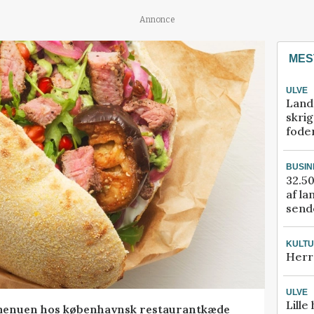
Annonce
MES
ULVE
Land
skrig
fode
BUSIN
32.50
af la
sende
KULT
Herr
ULVE
Lille
menuen hos københavnsk restaurantkæde