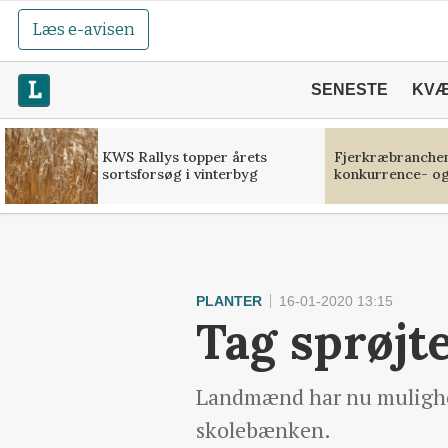
Læs e-avisen
SENESTE
KV
KWS Rallys topper årets
Fjerkræbranchen:
sortsforsøg i vinterbyg
konkurrence- og
PLANTER
16-01-2020 13:15
Tag sprøjte
Landmænd har nu mulighed 
skolebænken.