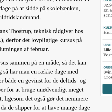
BUSI
32.5
iedage på at sidde på skolebænken,
En a
send
fuldtidslandmand.
KULT
ns Thostrup, teknisk rådgiver hos
Her
), derfor det lovpligtige kursus på
ULVE
lutningen af februar.
Lill
Vest
ursus sammen på en måde, så det kan
GRIS
og så har man en række dage med
Svin
Crow
 både en gevinst for de deltids- og
per for at bruge unødvendigt meget
tet, ligesom det også gør det nemmere
, da de slipper for at have mange dage