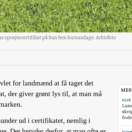
s sprøjtecertifikat på kun fem kursusdage. Arkivfoto
vlet for landmænd at få taget det
MES
at, der giver grønt lys til, at man må
ULVE
 marken.
Lan
skri
fod
under ud i certifikatet, nemlig i
ge. Det betyder derfor, at man ofte er