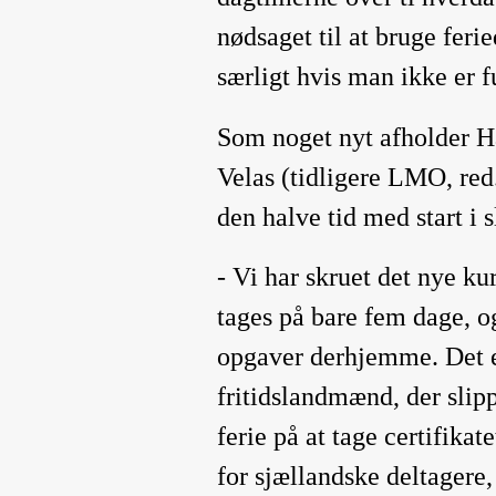
nødsaget til at bruge fer
særligt hvis man ikke er 
Som noget nyt afholder Ha
Velas (tidligere LMO, red.
den halve tid med start i s
- Vi har skruet det nye k
tages på bare fem dage, 
opgaver derhjemme. Det er
fritidslandmænd, der slip
ferie på at tage certifika
for sjællandske deltagere