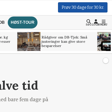
Prøv 30 dage for 30 kr.
OB
HØST-TOUR
SØG
LOGIN
MENU
r. kg
Rådgiver om DB-Tjek: Små
presser
justeringer kan give store
besparelser
lve tid
med bare fem dage på