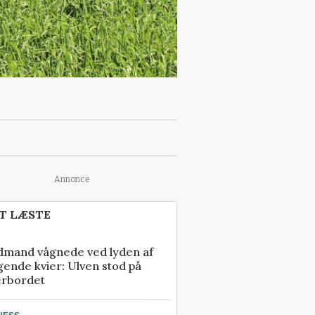
Annonce
T LÆSTE
dmand vågnede ved lyden af
gende kvier: Ulven stod på
erbordet