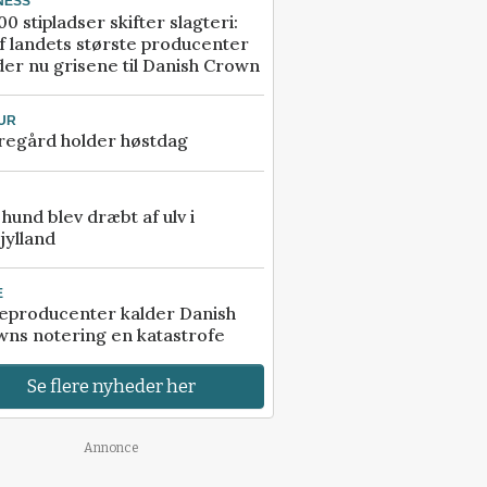
NESS
00 stipladser skifter slagteri:
f landets største producenter
er nu grisene til Danish Crown
UR
regård holder høstdag
e hund blev dræbt af ulv i
jylland
E
eproducenter kalder Danish
ns notering en katastrofe
Se flere nyheder her
Annonce