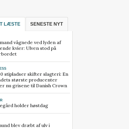
T LÆSTE
SENESTE NYT
mand vågnede ved lyden af
ende kvier: Ulven stod på
rbordet
ESS
0 stipladser skifter slagteri: En
ndets største producenter
r nu grisene til Danish Crown
UR
egård holder høstdag
 hund blev dræbt af ulv i