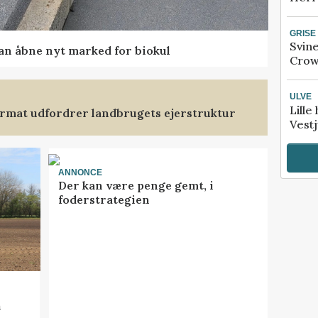
GRISE
Svin
kan åbne nyt marked for biokul
Crow
ULVE
Lille
format udfordrer landbrugets ejerstruktur
Vestj
ANNONCE
Der kan være penge gemt, i
foderstrategien
n