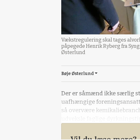
Vækstregulering skal tages alvorl
påpegede Henrik Ryberg fra Synge
Østerlund
Bøje Østerlund
Der er såmænd ikke særlig sto
uafhængige foreningsansatte
så overvære kemikaliebranch
udveksle faglige dyrkningsti
Vil du læse mere?