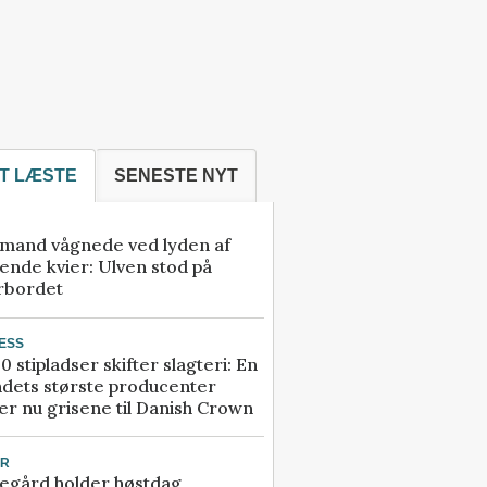
T LÆSTE
SENESTE NYT
mand vågnede ved lyden af
ende kvier: Ulven stod på
rbordet
ESS
0 stipladser skifter slagteri: En
ndets største producenter
r nu grisene til Danish Crown
UR
egård holder høstdag