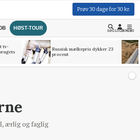
Prøv 30 dage for 30 kr.
OB
HØST-TOUR
SØG
LOGIN
MENU
t tv-
Russisk mælkepris dykker 23
brugets
procent
rne
 ærlig og faglig