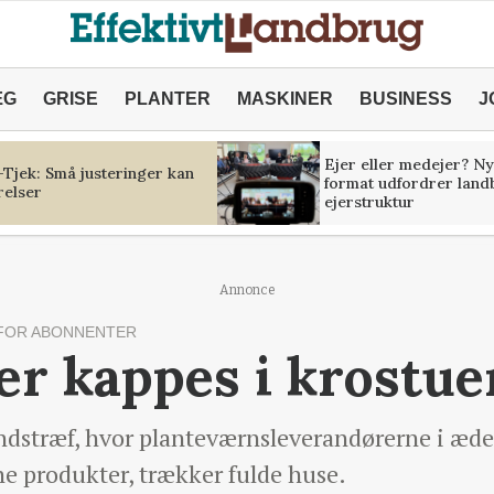
ÆG
GRISE
PLANTER
MASKINER
BUSINESS
J
Ejer eller medejer? Ny
Tjek: Små justeringer kan
format udfordrer land
relser
ejerstruktur
Annonce
FOR ABONNENTER
r kappes i krostue
dstræf, hvor planteværnsleverandørerne i ædel,
ne produkter, trækker fulde huse.