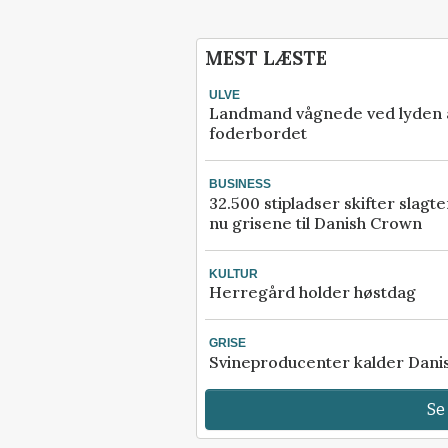
Kære læser, denne artikel 
MEST LÆSTE
Effektivt Landbrug er låst.
ULVE
Kvalitetsjournalistik kræv
Landmand vågnede ved lyden af
research, ekspertise og ad
foderbordet
relevante kilder.
BUSINESS
Men vi vil rigtig gerne tilb
32.500 stipladser skifter slagt
nu grisene til Danish Crown
digitalt abonnement i 30 d
kun 30 kroner.
KULTUR
Herregård holder høstdag
Prøv 30 dage for 30 
GRISE
Allerede abonnement?
Log
Svineproducenter kalder Dani
Se
Planter