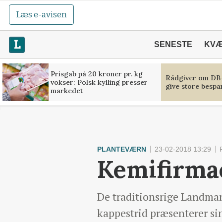
Læs e-avisen
SENESTE
KV
Prisgab på 20 kroner pr. kg
Rådgiver om DB-
vokser: Polsk kylling presser
give store bespa
markedet
PLANTEVÆRN
23-02-2018 13:29
Kemifirmae
De traditionsrige Landman
kappestrid præsenterer si