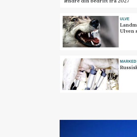
ændre din bedrift fra 2027
ULVE
Landma
Ulven 
MARKED
Russis