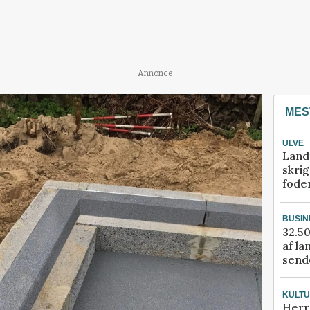
Annonce
MES
ULVE
Land
skrig
fode
BUSIN
32.50
af la
sende
KULT
Herr