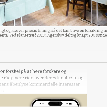
igt og kræver præcis timing, så det kan blive en forsikring 
nta. Ved Plantetræf 2018 i Agerskov deltog knapt 200 sønde
r forskel på at høre forskere og
 rådgivere ride hver deres kæpheste og
ens åbenlyse kommercielle interesser
ps.