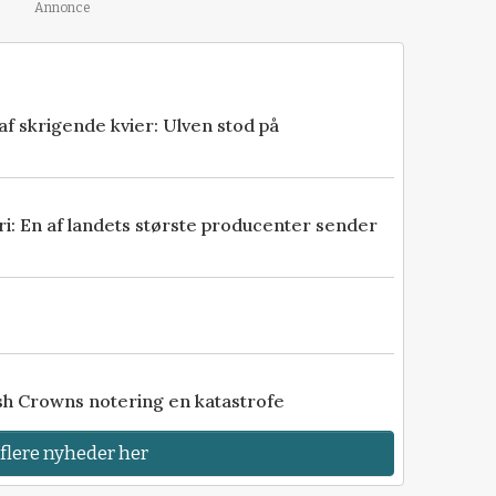
Annonce
fra
er
 skrigende kvier: Ulven stod på
gang til
yde dig et
eri: En af landets største producenter sender
age for
kr
 ind her
sh Crowns notering en katastrofe
 flere nyheder her