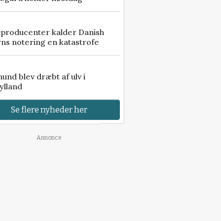
eproducenter kalder Danish
ns notering en katastrofe
 hund blev dræbt af ulv i
ylland
Se flere nyheder her
Annonce