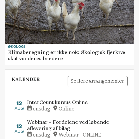
ØKOLOGI
Klimaberegning er ikke nok: Økologisk fjerkræ
skal vurderes bredere
KALENDER
Se flere arrangementer
InterCount kursus Online
12
AUG
onsdag
Online
Webinar – Fordelene ved løbende
12
aflevering af bilag
AUG
onsdag
Webinar - ONLINE