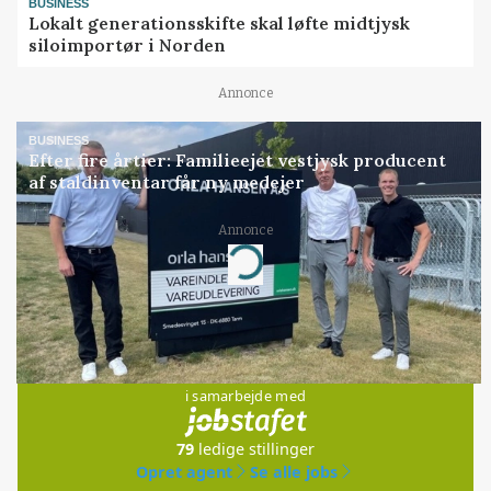
BUSINESS
Lokalt generationsskifte skal løfte midtjysk
siloimportør i Norden
Annonce
BUSINESS
Efter fire årtier: Familieejet vestjysk producent
af staldinventar får ny medejer
Annonce
Loading...
Jobs
i samarbejde med
79
ledige stillinger
Opret agent
Se alle jobs