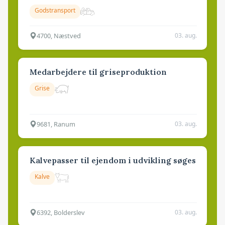
Godstransport
4700, Næstved
03. aug.
Medarbejdere til griseproduktion
Grise
9681, Ranum
03. aug.
Kalvepasser til ejendom i udvikling søges
Kalve
6392, Bolderslev
03. aug.