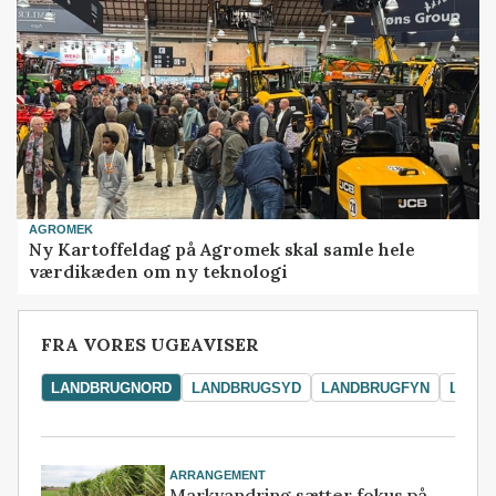
AGROMEK
Ny Kartoffeldag på Agromek skal samle hele
værdikæden om ny teknologi
FRA VORES UGEAVISER
LANDBRUGNORD
LANDBRUGSYD
LANDBRUGFYN
LAND
ARRANGEMENT
Markvandring sætter fokus på