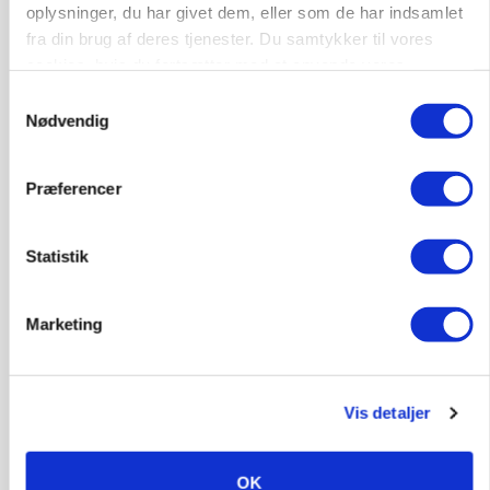
oplysninger, du har givet dem, eller som de har indsamlet
fra din brug af deres tjenester. Du samtykker til vores
GRISE
cookies, hvis du fortsætter med at anvende vores
Danish Crown slår igen i noteringsstrid: Tysk
hjemmeside.
gab er 3 kroner – ikke 4,30
Samtykkevalg
Nødvendig
Præferencer
Statistik
Marketing
MARKED
Vis detaljer
Grisenoteringen står stille
OK