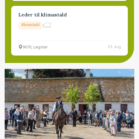
Leder til klimastald
Klimastald
9670, Løgstør
03. aug.