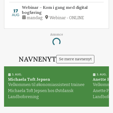
Webinar – Kom i gang med digital
17
bogføring
AUG
mandag
Webinar - ONLINE
Annonce
Loading...
NAVNENYT
Se mere navnenyt
3. AUG.
3. AUG.
Michaela Toft Jepsen
Anette Pl
Velkommen til økonomiassistent trainee
Velkommen 
Michaela Toft Jepsen hos Østdansk
Anette Pl
Landboforening
Landbofor