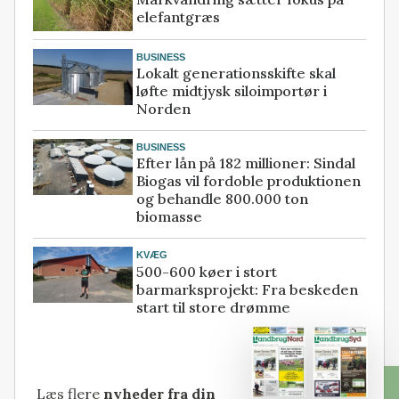
elefantgræs
BUSINESS
Lokalt generationsskifte skal
løfte midtjysk siloimportør i
Norden
BUSINESS
Efter lån på 182 millioner: Sindal
Biogas vil fordoble produktionen
og behandle 800.000 ton
biomasse
KVÆG
500-600 køer i stort
barmarksprojekt: Fra beskeden
start til store drømme
Læs flere
nyheder fra din