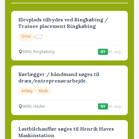
Elevplads tilbydes ved Ringkøbing /
Trainee placement Ringkøbing
Grise
6950, Ringkøbing
06. aug.
NY
Rørlægger / håndmand søges til
dræn/entreprenørarbejde.
Anlæg
Kloak
4690, Haslev
06. aug.
NY
Lastbilchauffør søges til Henrik Haves
Maskinstation