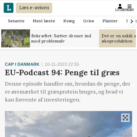
Læs e-avisen
LOGIN
MENU
Seneste
Mest læste
Kvæg
Grise
Planter
Mask
Bekræftet: Sætter droner ind
Det er en uskik 
mod problemulv
økoproduktion
CAP I DANMARK
10-11-2023 22:55
EU-Podcast 94: Penge til græs
Denne episode handler om, hvordan de penge, der
er øremærket til græsprotein bruges, og hvad vi
kan forvente af investeringen.