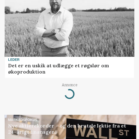
LEDER
Det er en uskik at udlægge et røgslør om
økoproduktion
Annonce
Loading...
MARKEDSFOKUS
Nye aktierekorder – og den brutale lektie fra et
24-årigt finansgeni