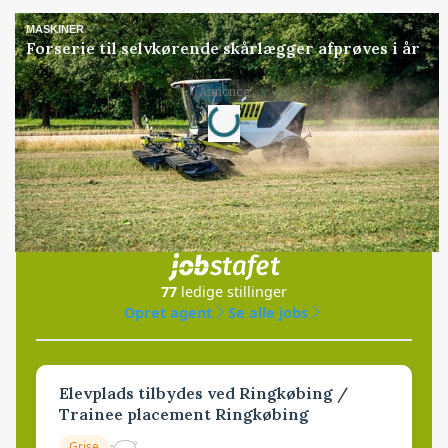
MASKINER
Forserie til selvkørende skårlægger afprøves i år
Loading...
Annonce
Jobs
i samarbejde med
77
ledige stillinger
Opret agent
Se alle jobs
Elevplads tilbydes ved Ringkøbing /
Trainee placement Ringkøbing
Grise