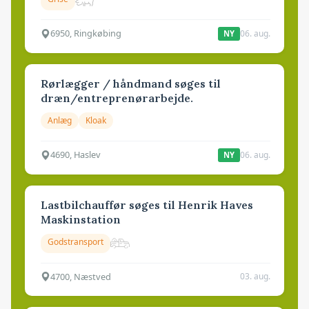
6950, Ringkøbing
06. aug.
NY
Rørlægger / håndmand søges til
dræn/entreprenørarbejde.
Anlæg
Kloak
4690, Haslev
06. aug.
NY
Lastbilchauffør søges til Henrik Haves
Maskinstation
Godstransport
4700, Næstved
03. aug.