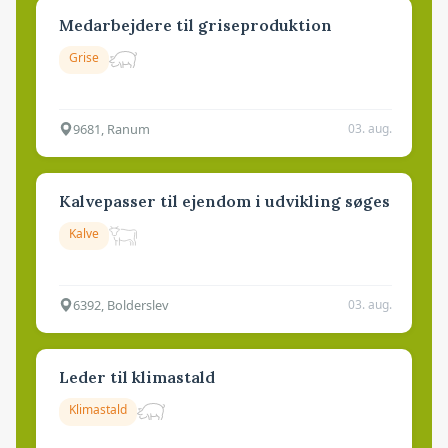
Medarbejdere til griseproduktion
Grise
9681, Ranum
03. aug.
Kalvepasser til ejendom i udvikling søges
Kalve
6392, Bolderslev
03. aug.
Leder til klimastald
Klimastald