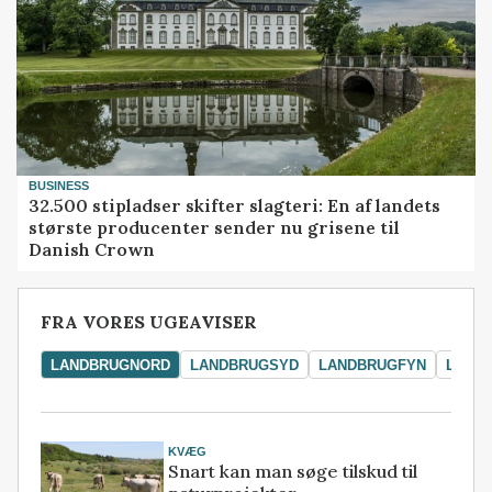
BUSINESS
32.500 stipladser skifter slagteri: En af landets
største producenter sender nu grisene til
Danish Crown
FRA VORES UGEAVISER
LANDBRUGNORD
LANDBRUGSYD
LANDBRUGFYN
LAND
KVÆG
Snart kan man søge tilskud til