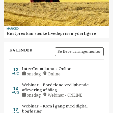
MARKED
Høstpres kan sænke hvedeprisen yderligere
KALENDER
Se flere arrangementer
InterCount kursus Online
12
AUG
onsdag
Online
Webinar – Fordelene ved løbende
12
aflevering af bilag
AUG
onsdag
Webinar - ONLINE
Webinar – Kom i gang med digital
17
bogføring