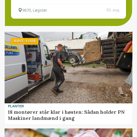
9670, Løgstør
03. aug.
HØST-TOUR
PLANTER
18 montører står klar i høsten: Sådan holder PN
Maskiner landmænd i gang