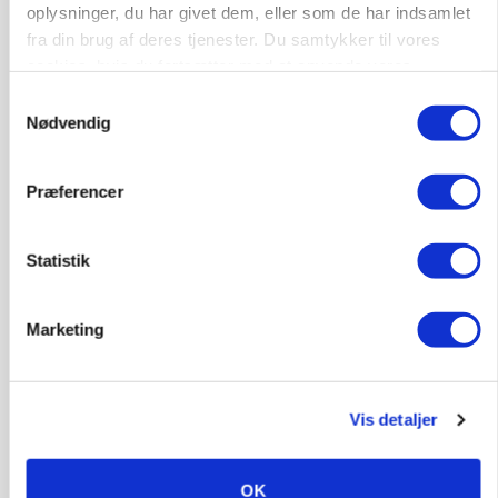
oplysninger, du har givet dem, eller som de har indsamlet
fra din brug af deres tjenester. Du samtykker til vores
Annonce
cookies, hvis du fortsætter med at anvende vores
hjemmeside.
PLANTER
Samtykkevalg
Før såmaskinen kører: Her er efterårets største
Nødvendig
skadedyrsrisici
Annonce
Præferencer
Loading...
Statistik
Marketing
Vis detaljer
OK