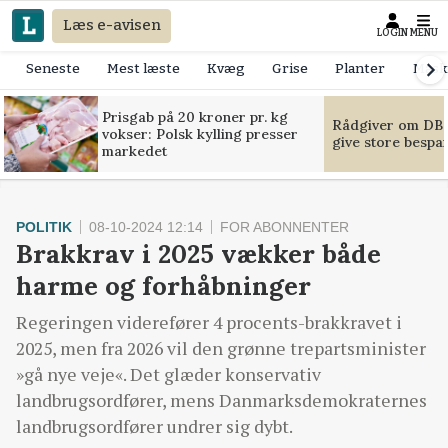
Læs e-avisen
LOGIN
MENU
Seneste
Mest læste
Kvæg
Grise
Planter
Mask
Prisgab på 20 kroner pr. kg
Rådgiver om DB-
vokser: Polsk kylling presser
give store bespa
markedet
POLITIK
08-10-2024 12:14
FOR ABONNENTER
Brakkrav i 2025 vækker både
harme og forhåbninger
Regeringen viderefører 4 procents-brakkravet i
2025, men fra 2026 vil den grønne trepartsminister
»gå nye veje«. Det glæder konservativ
landbrugsordfører, mens Danmarksdemokraternes
landbrugsordfører undrer sig dybt.