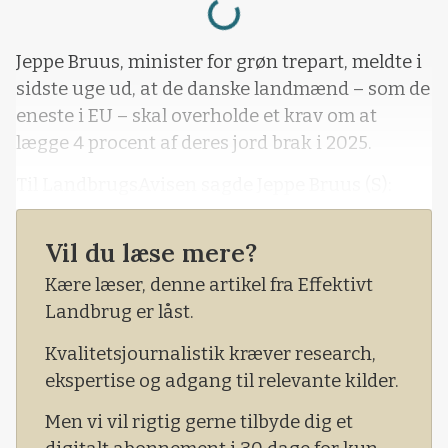
Jeppe Bruus, minister for grøn trepart, meldte i
sidste uge ud, at de danske landmænd – som de
eneste i EU – skal overholde et krav om at
lægge 4 procent af deres jord brak i 2025.
Til LandbrugsAvisen sagde Jeppe Bruus (S):
Vil du læse mere?
Kære læser, denne artikel fra Effektivt
Landbrug er låst.
Kvalitetsjournalistik kræver research,
ekspertise og adgang til relevante kilder.
Men vi vil rigtig gerne tilbyde dig et