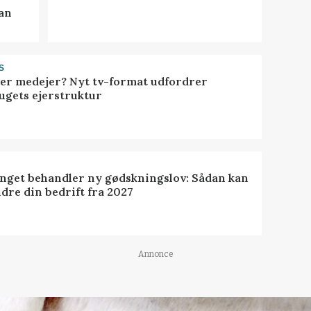
kan
S
ller medejer? Nyt tv-format udfordrer
ugets ejerstruktur
inget behandler ny gødskningslov: Sådan kan
dre din bedrift fra 2027
Annonce