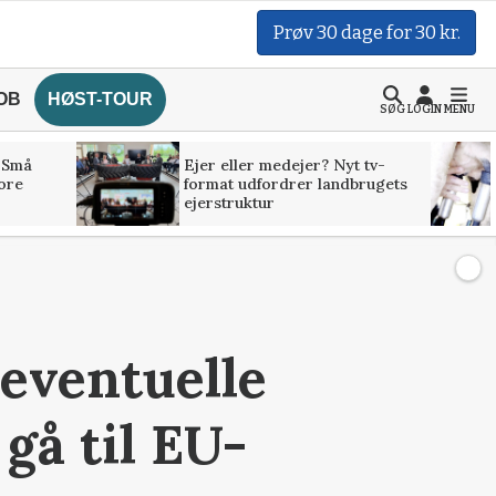
Prøv 30 dage for 30 kr.
OB
HØST-TOUR
SØG
LOGIN
MENU
 Små
Ejer eller medejer? Nyt tv-
tore
format udfordrer landbrugets
ejerstruktur
eventuelle
 gå til EU-