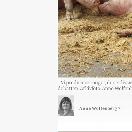
- Vi producerer noget, der er livsv
debatten. Arkivfoto: Anne Wolfen
Anne Wolfenberg
- Det er jo ikke den røde reg