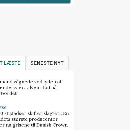
T LÆSTE
SENESTE NYT
mand vågnede ved lyden af
ende kvier: Ulven stod på
rbordet
ESS
0 stipladser skifter slagteri: En
ndets største producenter
r nu grisene til Danish Crown