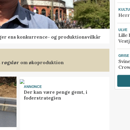
KULT
Herr
ULVE
Lille
ger ens konkurrence- og produktionsvilkår
Vestj
GRISE
Svin
et røgslør om økoproduktion
Crow
ANNONCE
Der kan være penge gemt, i
foderstrategien