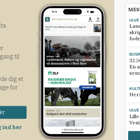
MES
ULVE
fra
Lan
skri
fod
er
BUSI
gang til
32.5
En a
send
yde dig et
age for
KULT
Her
ULVE
kr
Lill
Vest
 ind her