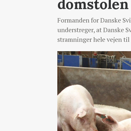
domstolen
Formanden for Danske Svin
understreger, at Danske S
stramninger hele vejen ti