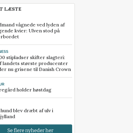
T LÆSTE
dmand vågnede ved lyden af
gende kvier: Ulven stod på
erbordet
NESS
00 stipladser skifter slagteri:
f landets største producenter
er nu grisene til Danish Crown
UR
regård holder høstdag
e hund blev dræbt af ulv i
jylland
Se flere nyheder her