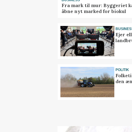
Fra mark til mur: Byggeriet 
åbne nyt marked for biokul
BUSINES
Ejer e
landbr
POLITIK
Folket
den æn