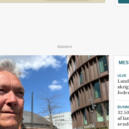
Annonce
MES
ULVE
Land
skrig
fode
BUSIN
32.50
af la
sende