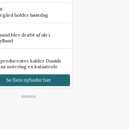
UR
egård holder høstdag
 hund blev dræbt af ulv i
ylland
eproducenter kalder Danish
ns notering en katastrofe
Se flere nyheder her
Annonce