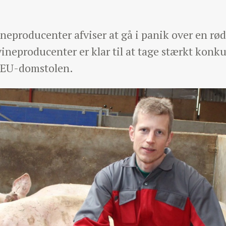
eproducenter afviser at gå i panik over en rø
vineproducenter er klar til at tage stærkt konk
l EU-domstolen.