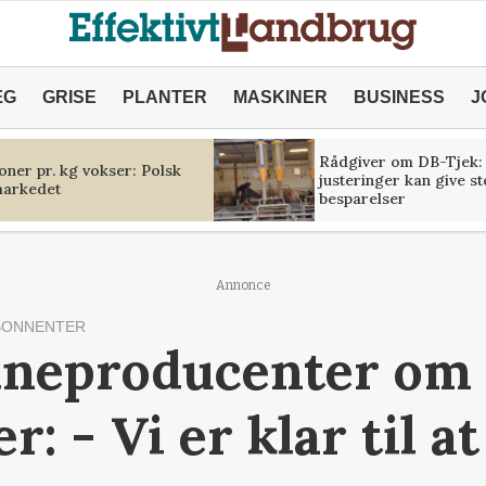
ÆG
GRISE
PLANTER
MASKINER
BUSINESS
J
Rådgiver om DB-Tjek:
oner pr. kg vokser: Polsk
justeringer kan give s
markedet
besparelser
Annonce
BONNENTER
ineproducenter om 
: - Vi er klar til at