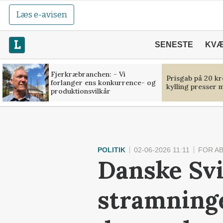
Læs e-avisen
SENESTE
KV
Fjerkræbranchen: - Vi
Prisgab på 20 kr
forlanger ens konkurrence- og
kylling presser 
produktionsvilkår
POLITIK
02-06-2026 11:11
FOR A
Danske Sv
stramninger