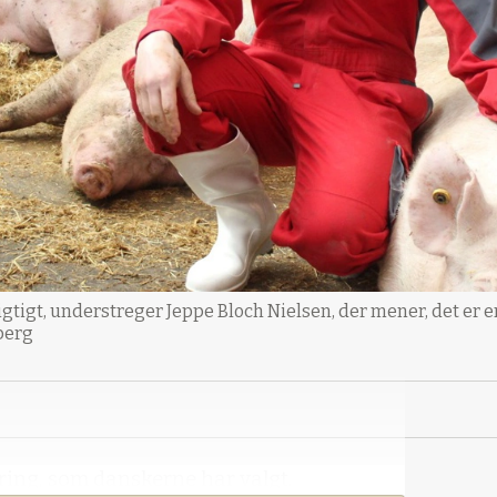
igtigt, understreger Jeppe Bloch Nielsen, der mener, det er en 
berg
ering, som danskerne har valgt.