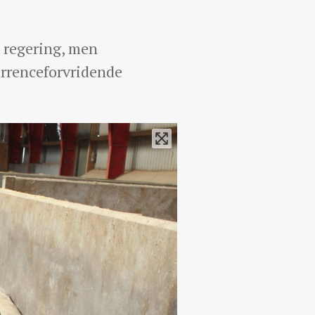
d regering, men
urrenceforvridende